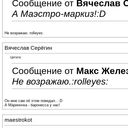
Сообщение от
Вячеслав 
А Маэстро-маркиз!:D
Не возражаю.:rolleyes:
Вячеслав Серёгин
Цитата:
Сообщение от
Макс Желе
Не возражаю.:rolleyes:
Он мне сам об этом поведал...:D
А Мариночка - баронесса у нас!
maestrokot