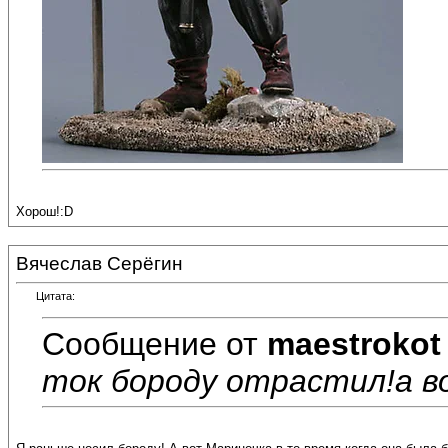
Хорош!:D
Вячеслав Серёгин
Цитата:
Сообщение от
maestrokot
ток бороду отрастил!а воо