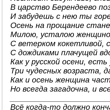
В царство Берендеево поз
И забудешь с нею ты горе
Осень на прощание стане
Милою, усталою женщино
С ветерком кокетливой, 
С дождиками плачущей вд
Как у русской осени, ест
Три чудесных возраста, д
Как и осень женщина час
Но всегда загадочна, и вс
______________________
Всё когда-то должно кон