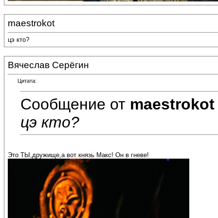
maestrokot
цэ кто?
Вячеслав Серёгин
Цитата:
Сообщение от
maestrokot
цэ кто?
Это ТЫ,дружище,а вот князь Макс! Он в гневе!