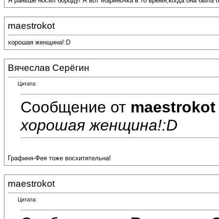
Я раньше носил бороду! А вот Мариночка в то время,когда она была 
maestrokot
хорошая женщина!:D
Вячеслав Серёгин
Цитата:
Сообщение от
maestrokot
хорошая женщина!:D
Графиня-Фея тоже восхитительна!
maestrokot
Цитата: