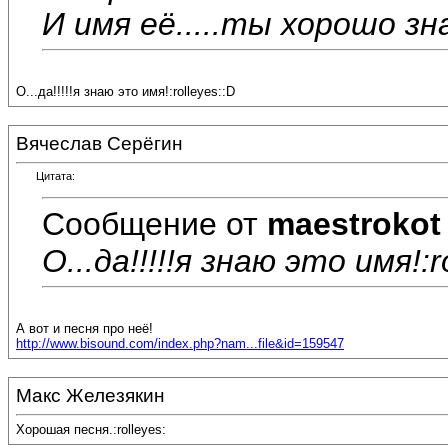
И имя её.....ты хорошо зн
О...да!!!!!я знаю это имя!:rolleyes::D
Вячеслав Серёгин
Цитата:
Сообщение от
maestrokot
О...да!!!!!я знаю это имя!:r
А вот и песня про неё!
http://www.bisound.com/index.php?nam...file&id=159547
Макс Железякин
Хорошая песня.:rolleyes: