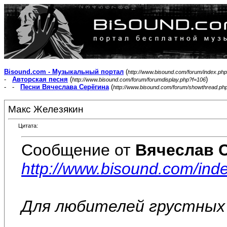
Bisound.com - Музыкальный портал
(
http://www.bisound.com/forum/index.php
-
Авторская песня
(
)
http://www.bisound.com/forum/forumdisplay.php?f=106
- -
Песни Вячеслава Серёгина
(
http://www.bisound.com/forum/showthread.ph
Макс Железякин
Цитата:
Сообщение от
Вячеслав 
http://www.bisound.com/ind
Для любителей грустных 