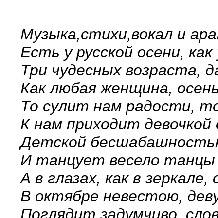
Музыка,стихи,вокал и ар
Есть у русской осени, как
Три чудесных возраста, д
Как любая женщина, осен
То сулит нам радости, то
К нам приходит девочкой 
Детской бесшабашностью 
И танцует весело танцы 
А в глазах, как в зеркале,
В октябре невестою, дев
Поглядит задумчиво, сло