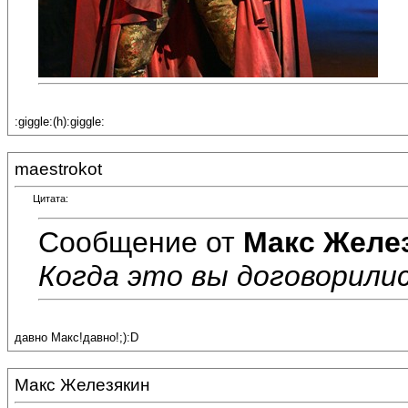
:giggle:(h):giggle:
maestrokot
Цитата:
Сообщение от
Макс Желе
Когда это вы договорились
давно Макс!давно!;):D
Макс Железякин