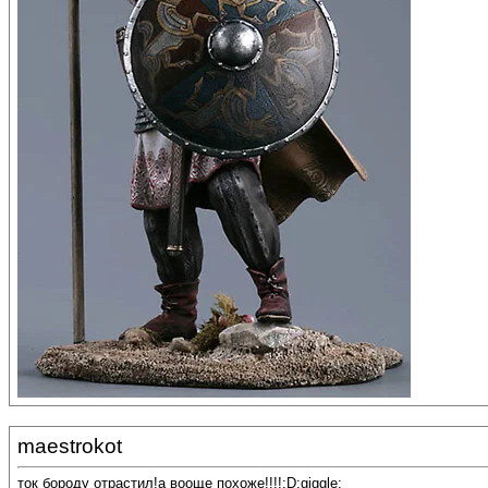
maestrokot
ток бороду отрастил!а вооще похоже!!!!:D:giggle: