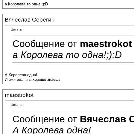
а Королева то одна!;):D
Вячеслав Серёгин
Цитата:
Сообщение от
maestrokot
а Королева то одна!;):D
А Королева одна!
И имя её.....ты хорошо знаешь!
maestrokot
Цитата:
Сообщение от
Вячеслав 
А Королева одна!