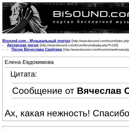
Bisound.com - Музыкальный портал
(
http://www.bisound.com/forum/index.php
-
Авторская песня
(
)
http://www.bisound.com/forum/forumdisplay.php?f=106
- -
Песни Вячеслава Серёгина
(
http://www.bisound.com/forum/showthread.ph
Елена Евдокимова
Цитата:
Сообщение от
Вячеслав 
Ах, какая нежность! Спасибо