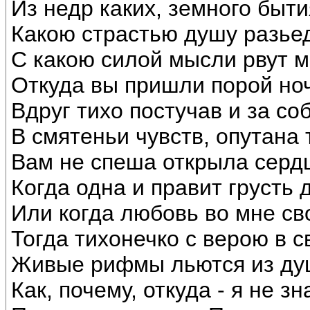
Из недр каких, земного быт
Какою страстью душу разье
С какою силой мысли рвут м
Откуда вы пришли порой но
Вдруг тихо постучав и за со
В смятеньи чувств, опутана
Вам не спеша открыла сердц
Когда одна и правит грусть
Или когда любовь во мне св
Тогда тихонечко с верою в с
Живые рифмы льются из ду
Как, почему, откуда - я не з