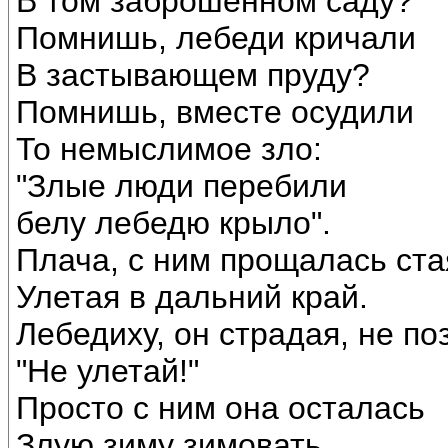
В том заброшенном саду?
Помнишь, лебеди кричали
В застывающем пруду?
Помнишь, вместе осудили
То немыслимое зло:
"Злые люди перебили
белу лебедю крыло".
Плача, с ним прощалась ста
Улетая в дальний край.
Лебедиху, он страдая, не по
"Не улетай!"
Просто с ним она осталась
Злую зиму зимовать.