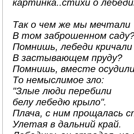
картинка..стихи о лебеди
Так о чем же мы мечтали
В том заброшенном саду
Помнишь, лебеди кричали
В застывающем пруду?
Помнишь, вместе осудил
То немыслимое зло:
"Злые люди перебили
белу лебедю крыло".
Плача, с ним прощалась с
Улетая в дальний край.