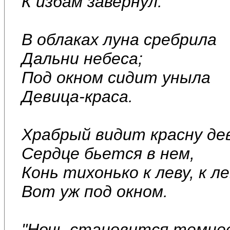
К избам завернул.
В облаках луна сребрила
Дальни небеса;
Под окном сидит уныла
Девица-краса.
Храбрый видит красну дев
Сердце бьется в нем,
Конь тихонько к леву, к ле
Вот уж под окном.
"Ночь становится темне