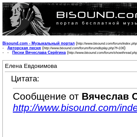
Bisound.com - Музыкальный портал
(
http://www.bisound.com/forum/index.php
-
Авторская песня
(
)
http://www.bisound.com/forum/forumdisplay.php?f=106
- -
Песни Вячеслава Серёгина
(
http://www.bisound.com/forum/showthread.ph
Елена Евдокимова
Цитата:
Сообщение от
Вячеслав 
http://www.bisound.com/in