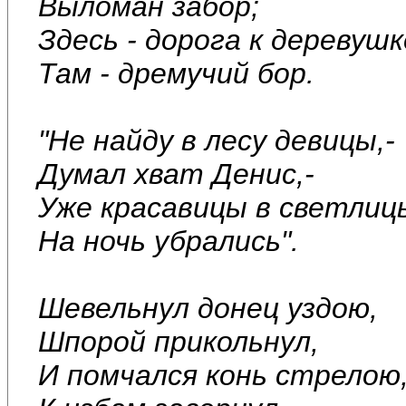
Выломан забор;
Здесь - дорога к деревушк
Там - дремучий бор.
"Не найду в лесу девицы,-
Думал хват Денис,-
Уже красавицы в светлиц
На ночь убрались".
Шевельнул донец уздою,
Шпорой прикольнул,
И помчался конь стрелою