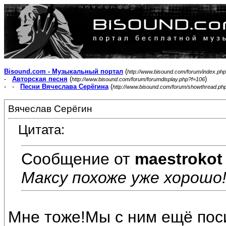
Bisound.com - Музыкальный портал
(
http://www.bisound.com/forum/index.php
-
Авторская песня
(
)
http://www.bisound.com/forum/forumdisplay.php?f=106
- -
Песни Вячеслава Серёгина
(
http://www.bisound.com/forum/showthread.ph
Вячеслав Серёгин
Цитата:
Сообщение от
maestrokot
Максу похоже уже хорошо!
Мне тоже!Мы с ним ещё пос