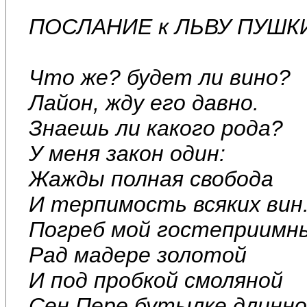
ПОСЛАНИЕ к ЛЬВУ ПУШК
Что же? будет ли вино?
Лайон, жду его давно.
Знаешь ли какого рода?
У меня закон один:
Жажды полная свобода
И терпимость всяких вин
Погреб мой гостеприимн
Рад мадере золотой
И под пробкой смоляной
Сен Пере бутылке длинно