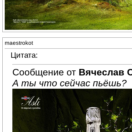
maestrokot
Цитата:
Сообщение от
Вячеслав 
А ты что сейчас пьёшь?