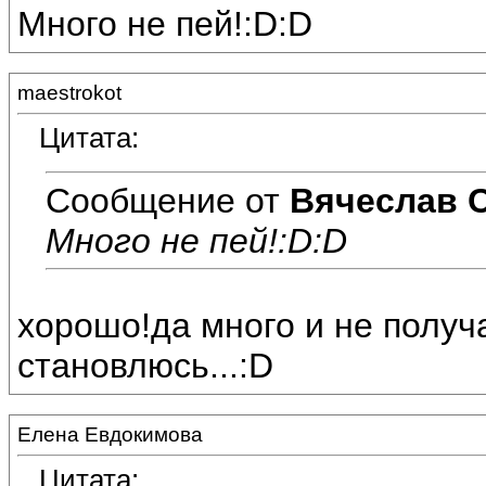
Много не пей!:D:D
maestrokot
Цитата:
Сообщение от
Вячеслав 
Много не пей!:D:D
хорошо!да много и не получа
становлюсь...:D
Елена Евдокимова
Цитата: