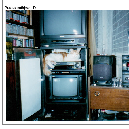
Рыжик кайфует:D