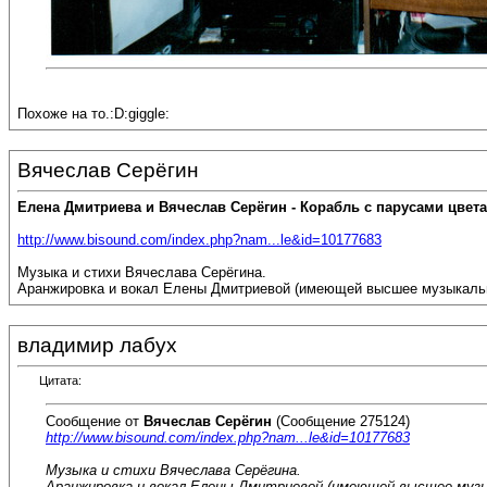
Похоже на то.:D:giggle:
Вячеслав Серёгин
Елена Дмитриева и Вячеслав Серёгин - Корабль с парусами цвета
http://www.bisound.com/index.php?nam...le&id=10177683
Музыка и стихи Вячеслава Серёгина.
Аранжировка и вокал Елены Дмитриевой (имеющей высшее музыкальное
владимир лабух
Цитата:
Сообщение от
Вячеслав Серёгин
(Сообщение 275124)
http://www.bisound.com/index.php?nam...le&id=10177683
Музыка и стихи Вячеслава Серёгина.
Аранжировка и вокал Елены Дмитриевой (имеющей высшее музык