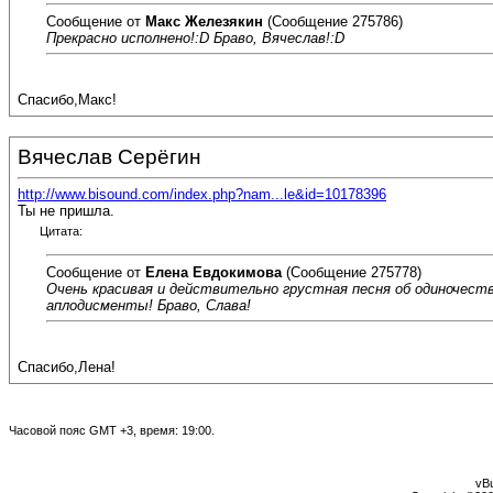
Сообщение от
Макс Железякин
(Сообщение 275786)
Прекрасно исполнено!:D Браво, Вячеслав!:D
Спасибо,Макс!
Вячеслав Серёгин
http://www.bisound.com/index.php?nam...le&id=10178396
Ты не пришла.
Цитата:
Сообщение от
Елена Евдокимова
(Сообщение 275778)
Очень красивая и действительно грустная песня об одиночеств
аплодисменты! Браво, Слава!
Спасибо,Лена!
Часовой пояс GMT +3, время:
19:00
.
vBu