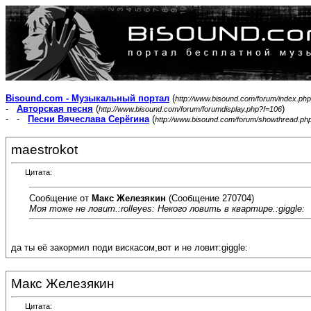
Bisound.com - Музыкальный портал
(
http://www.bisound.com/forum/index.php
-
Авторская песня
(
)
http://www.bisound.com/forum/forumdisplay.php?f=106
- -
Песни Вячеслава Серёгина
(
http://www.bisound.com/forum/showthread.ph
maestrokot
Цитата:
Сообщение от
Макс Железякин
(Сообщение 270704)
Моя тоже не ловит.:rolleyes: Некого ловить в квартире.:giggle:
да ты её закормил поди вискасом,вот и не ловит:giggle:
Макс Железякин
Цитата: