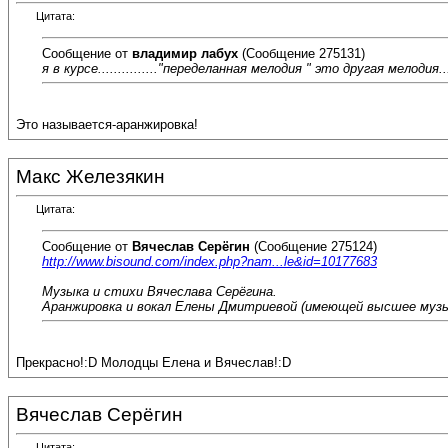
Цитата:
Сообщение от
владимир лабух
(Сообщение 275131)
я в курсе..............."переделанная мелодия " это другая мелодия.
Это называется-аранжировка!
Макс Железякин
Цитата:
Сообщение от
Вячеслав Серёгин
(Сообщение 275124)
http://www.bisound.com/index.php?nam...le&id=10177683
Музыка и стихи Вячеслава Серёгина.
Аранжировка и вокал Елены Дмитриевой (имеющей высшее музык
Прекрасно!:D Молодцы Елена и Вячеслав!:D
Вячеслав Серёгин
Цитата: