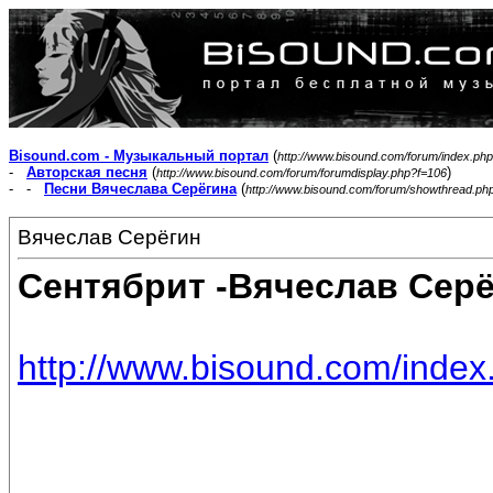
Bisound.com - Музыкальный портал
(
http://www.bisound.com/forum/index.php
-
Авторская песня
(
)
http://www.bisound.com/forum/forumdisplay.php?f=106
- -
Песни Вячеслава Серёгина
(
http://www.bisound.com/forum/showthread.ph
Вячеслав Серёгин
Сентябрит -Вячеслав Серё
http://www.bisound.com/inde