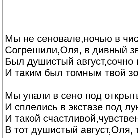
Мы не сеновале,ночью в чи
Согрешили,Оля, в дивный з
Был душистый август,сочно 
И таким был томным твой зо
Мы упали в сено под откры
И сплелись в экстазе под лу
И такой счастливой,чувстве
В тот душистый август,Оля, 