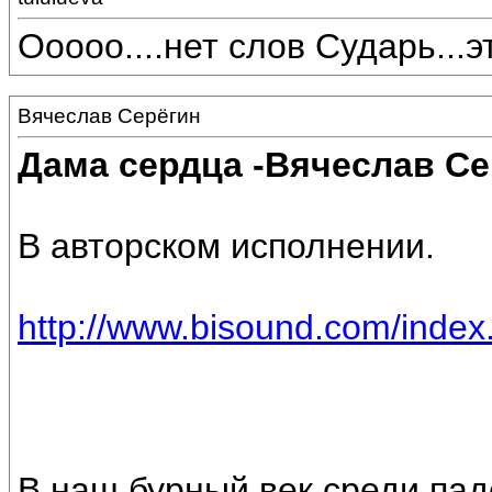
Ооооо....нет слов Сударь...эт
Вячеслав Серёгин
Дама сердца -Вячеслав Се
В авторском исполнении.
http://www.bisound.com/inde
В наш бурный век среди пад