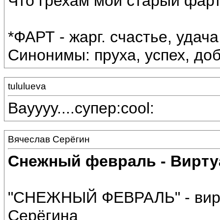
Что грехам мой старый фарт
*ФАРТ - жарг. счастье, удача
Синонимы: пруха, успех, до
tululueva
Вауууу....супер:cool:
Вячеслав Серёгин
Снежный февраль - Вирту
"СНЕЖНЫЙ ФЕВРАЛЬ" - вирт
Серёгина