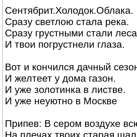
Сентябрит.Холодок.Облака.
Сразу светлою стала река.
Сразу грустными стали леса
И твои погрустнели глаза.
Вот и кончился дачный сезо
И желтеет у дома газон.
И уже золотинка в листве.
И уже неуютно в Москве
Припев: В сером воздухе вс
На плечах твоих старая шал