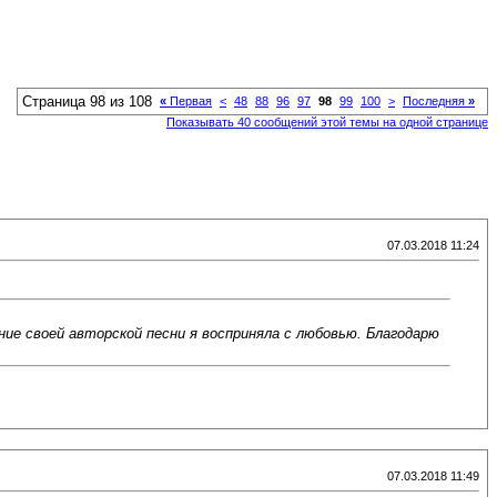
Страница 98 из 108
«
Первая
<
48
88
96
97
98
99
100
>
Последняя
»
Показывать 40 сообщений этой темы на одной странице
07.03.2018 11:24
ние своей авторской песни я восприняла с любовью. Благодарю
07.03.2018 11:49