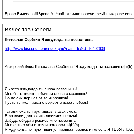
Браво Вячеслав!!!Браво Алёна!!!отлично получилось!!!шикарное испол
Вячеслав Серёгин
Вячеслав Серёгин-Я жду,когда ты позвонишь
http://www.bisound.com/index.php?nam...le&id=10402608
Авторский блюз Вячеслава Серёгина "Я жду,когда ты позвонишь(h)(h)
Я часто жду,когда ты снова позвонишь!
Мне быть твоим любимым снова разрешишь!
Но до сих пор нет от тебя звонков!
Пусть ты молчишь,но верю,что жива любовь!
Ты одинока,ты грустишь,в глазах слеза
В разлуке долго жить,любимая,нельзя!
Забудь обиды и решись мне позвонить
Мне есть о чём с тобой поговорить!(h)(h)
Я жду,когда ночную тишину...пронизит звонок и голос... Я ТЕБЯ ЛЮБЛ