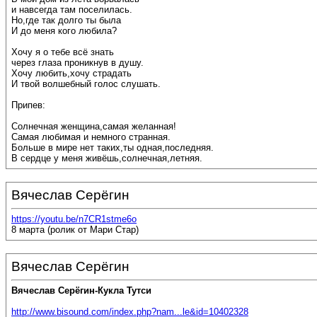
и навсегда там поселилась.
Но,где так долго ты была
И до меня кого любила?
Хочу я о тебе всё знать
через глаза проникнув в душу.
Хочу любить,хочу страдать
И твой волшебный голос слушать.
Припев:
Солнечная женщина,самая желанная!
Самая любимая и немного странная.
Больше в мире нет таких,ты одная,последняя.
В сердце у меня живёшь,солнечная,летняя.
Вячеслав Серёгин
https://youtu.be/n7CR1stme6o
8 марта (ролик от Мари Стар)
Вячеслав Серёгин
Вячеслав Серёгин-Кукла Тутси
http://www.bisound.com/index.php?nam...le&id=10402328