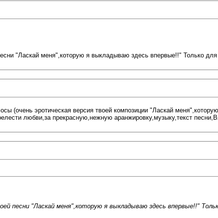
есни "Ласкай меня",которую я выкладываю здесь впервые!!" Только для в
олосы (очень эротическая версия твоей композиции "Ласкай меня",котор
релести любви,за прекрасную,нежную аранжировку,музыку,текст песни,
ей песни "Ласкай меня",которую я выкладываю здесь впервые!!" Только