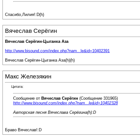
Спасибо,Лилия!:D(h)
Вячеслав Серёгин
Вячеслав Серёгин-Цыганка Аза
http://www.bisound.com/index.php?nam...le&id=10402391
Вячеслав Серёгин-Цыганка Аза(h)(h)
Макс Железякин
Цитата:
Сообщение от
Вячеслав Серёгин
(Сообщение 331965)
http://www.bisound.com/index.php?nam...le&id=10402328
Авторская песня Вячеслава Серёгина(h):D
Браво Вячеслав!:D