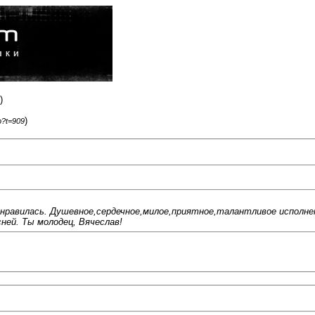
)
)
p?t=909
понравилась. Душевное,сердечное,милое,приятное,талантливое исполне
ней. Ты молодец, Вячеслав!