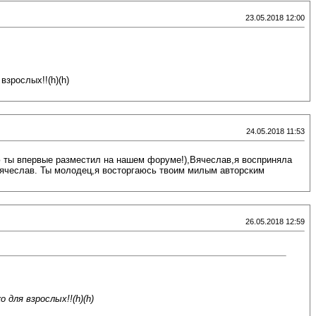
23.05.2018 12:00
зрослых!!(h)(h)
24.05.2018 11:53
ую ты впервые разместил на нашем форуме!),Вячеслав,я восприняла
Вячеслав. Ты молодец,я восторгаюсь твоим милым авторским
26.05.2018 12:59
 для взрослых!!(h)(h)