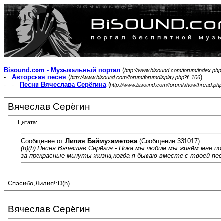
Bisound.com - Музыкальный портал
(
http://www.bisound.com/forum/index.php
-
Авторская песня
(
)
http://www.bisound.com/forum/forumdisplay.php?f=106
- -
Песни Вячеслава Серёгина
(
http://www.bisound.com/forum/showthread.ph
Вячеслав Серёгин
Цитата:
Сообщение от
Лилия Баймухаметова
(Сообщение 331017)
(h)(h) Песня Вячеслав Серёгин - Пока мы любим мы живём мне 
за прекрасные минуты жизни,когда я бываю вместе с твоей пес
Спасибо,Лилия!:D(h)
Вячеслав Серёгин