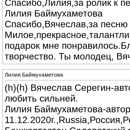
Спасибо,Лилия,за ролик к пе
Лилия Баймухаметова
Спасибо,Вячеслав,за песню 
Милое,прекрасное,талантли
подарок мне понравилось.Б
творчество. Ты молодец, Вя
Лилия Баймухаметова
(h)(h) Вячеслав Серегин-ав
любить сильней.
Лилия Баймухаметова-автор
11.12.2020г.,Russia,Россия,