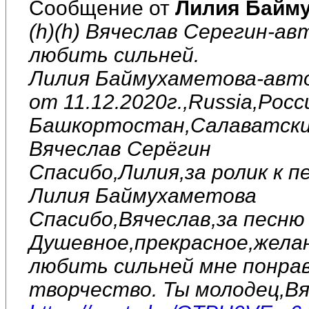
Сообщение от
Лилия Байм
(h)(h) Вячеслав Серегин-ав
любить сильней.
Лилия Баймухаметова-авто
от 11.12.2020г.,Russia,Рос
Башкортостан,Салаватский
Вячеслав Серёгин
Спасибо,Лилия,за ролик к п
Лилия Баймухаметова
Спасибо,Вячеслав,за песню 
Душевное,прекрасное,желан
любить сильней мне понрав
творчество. Ты молодец,Вя