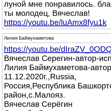
луной мне понравилось. бла
ты молодец, Вячеслав!
https://youtu.be/luAmx8fyu1k
Лилия Баймухаметова
https://youtu.be/dIraZV_0OD
Вячеслав Серегин-автор-ис
Лилия Баймухаметова-автор
11.12.2020г.,Russia,
Россия,Республика Башкорт
район,с.Малояз.
Вячеслав Серёгин