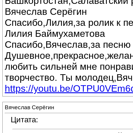
Башкортостан,Салаватский 
Вячеслав Серёгин
Спасибо,Лилия,за ролик к п
Лилия Баймухаметова
Спасибо,Вячеслав,за песню 
Душевное,прекрасное,желан
любить сильней мне понрав
творчество. Ты молодец,Вяч
https://youtu.be/OTPU0VEm6
Вячеслав Серёгин
Цитата: