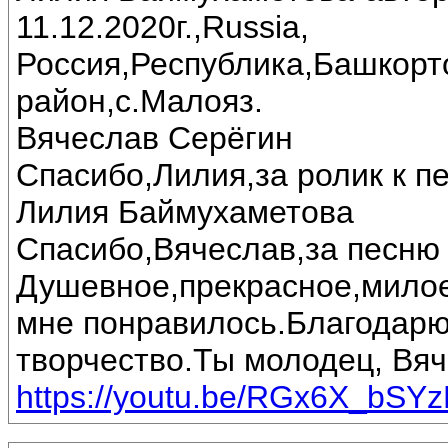
11.12.2020г.,Russia,
Россия,Республика,Башкорт
район,с.Малояз.
Вячеслав Серёгин
Спасибо,Лилия,за ролик к пе
Лилия Баймухаметова
Спасибо,Вячеслав,за песню 
Душевное,прекрасное,милое
мне понравилось.Благодарю
творчество.Ты молодец, Вяч
https://youtu.be/RGx6X_bSY