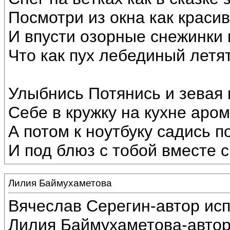
Посмотри из окна как краси
И впусти озорные снежинки 
Что как пух лебединый летят
Улыбнись Потянись и зевая
Себе в кружку на кухне аром
А потом к ноутбуку садись п
И под блюз с тобой вместе с
Лилия Баймухаметова
Вячеслав Серегин-автор ис
Лилия Баймухаметова-автор