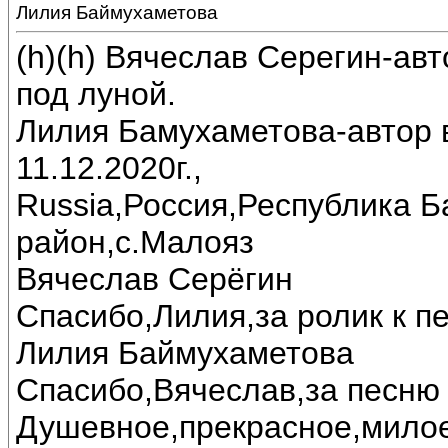
Лилия Баймухаметова
(h)(h) Вячеслав Серегин-ав
под луной.
Лилия Бамухаметова-автор в
11.12.2020г.,
Russia,Россия,Республика 
район,с.Малояз
Вячеслав Серёгин
Спасибо,Лилия,за ролик к пе
Лилия Баймухаметова
Спасибо,Вячеслав,за песню 
Душевное,прекрасное,милое