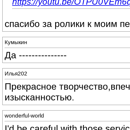
https://youtu.be/OTPU0VEm6
спасибо за ролики к моим п
Кумыкин
Да ---------------
Илья202
Прекрасное творчество,впеч
изысканностью.
wonderful-world
I'd be careful with those serv