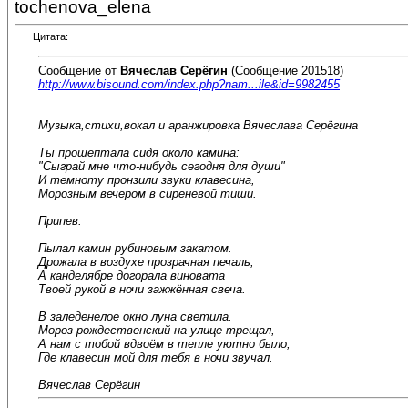
tochenova_elena
Цитата:
Сообщение от
Вячеслав Серёгин
(Сообщение 201518)
http://www.bisound.com/index.php?nam...ile&id=9982455
Музыка,стихи,вокал и аранжировка Вячеслава Серёгина
Ты прошептала сидя около камина:
"Сыграй мне что-нибудь сегодня для души"
И темноту пронзили звуки клавесина,
Морозным вечером в сиреневой тиши.
Припев:
Пылал камин рубиновым закатом.
Дрожала в воздухе прозрачная печаль,
А канделябре догорала виновата
Твоей рукой в ночи зажжённая свеча.
В заледенелое окно луна светила.
Мороз рождественский на улице трещал,
А нам с тобой вдвоём в тепле уютно было,
Где клавесин мой для тебя в ночи звучал.
Вячеслав Серёгин