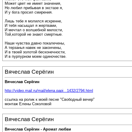
Может цвет не имеет значения,
Но любил прибывая в экстазе я,
И у бога просил смирения.
Лишь тебе я молился искренне,
И тебя насыщал я жертвами,
И мечтал о волшебной милости,
Той,которой не знают смертные.
Наши чувства давно покалечены,
А терзанья навек не закончены,
И в твоей золотой бесконечности,
И в пурпурном моем одиночестве.
Вячеслав Серёгин
Вячеслав Серёгин
http://video.mail.ru/mail/elena.papi...1432/2794.html
ссылка на ролик к моей песне "Свободный вечер"
монтаж Елены Соколовой
Вячеслав Серёгин
Вячеслав Серёгин - Аромат любви