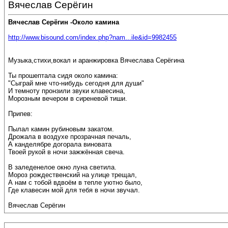
Вячеслав Серёгин
Вячеслав Серёгин -Около камина
http://www.bisound.com/index.php?nam...ile&id=9982455
Музыка,стихи,вокал и аранжировка Вячеслава Серёгина
Ты прошептала сидя около камина:
"Сыграй мне что-нибудь сегодня для души"
И темноту пронзили звуки клавесина,
Морозным вечером в сиреневой тиши.
Припев:
Пылал камин рубиновым закатом.
Дрожала в воздухе прозрачная печаль,
А канделябре догорала виновата
Твоей рукой в ночи зажжённая свеча.
В заледенелое окно луна светила.
Мороз рождественский на улице трещал,
А нам с тобой вдвоём в тепле уютно было,
Где клавесин мой для тебя в ночи звучал.
Вячеслав Серёгин