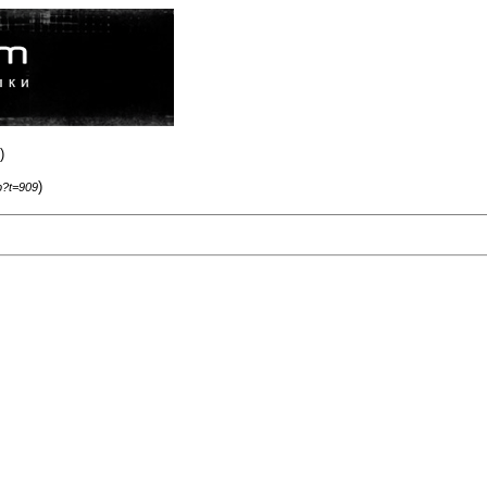
)
)
p?t=909