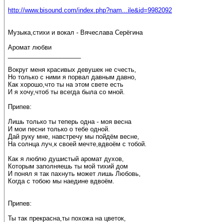
http://www.bisound.com/index.php?nam...ile&id=9982092
Музыка,стихи и вокал - Вячеслава Серёгина
Аромат любви
_____________________
Вокруг меня красивых девушек не счесть,
Но только с ними я порвал давным давно,
Как хорошо,что ты на этом свете есть
И я хочу,чтоб ты всегда была со мной.
Припев:
Лишь только ты теперь одна - моя весна
И мои песни только о тебе одной.
Дай руку мне, навстречу мы пойдём весне,
На солнца луч,к своей мечте,вдвоём с тобой.
Как я люблю душистый аромат духов,
Которым заполняешь ты мой тихий дом
И понял я так пахнуть может лишь Любовь,
Когда с тобою мы наедине вдвоём.
Припев:
Ты так прекрасна,ты похожа на цветок,