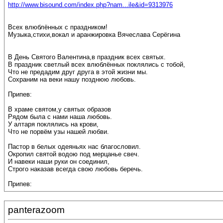
http://www.bisound.com/index.php?nam...ile&id=9313976
Всех влюблённых с праздником!
Музыка,стихи,вокал и аранжировка Вячеслава Серёгина
В День Святого Валентина,в праздник всех святых.
В праздник светлый всех влюблённых поклялись с тобой,
Что не предадим друг друга в этой жизни мы.
Сохраним на веки нашу позднюю любовь.
Припев:
В храме святом,у святых образов
Рядом была с нами наша любовь.
У алтаря поклялись на крови,
Что не порвём узы нашей любви.
Пастор в белых одеяньях нас благословил.
Окропил святой водою под мерцанье свеч.
И навеки наши руки он соединил,
Строго наказав всегда свою любовь беречь.
Припев:
panterazoom