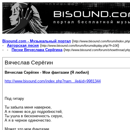
Bisound.com - Музыкальный портал
(
http://www.bisound.com/forum/index.php
-
Авторская песня
(
)
http://www.bisound.com/forum/forumdisplay.php?f=106
- -
Песни Вячеслава Серёгина
(
http://www.bisound.com/forum/showthread.ph
Вячеслав Серёгин
Вячеслав Серёгин - Мои фантазии (Я любил)
http://www.bisound.com/index.php?nam...ile&id=9981344
Под гитару
Ты забыла меня наверное,
А я помню все,до подробностей,
Ты ушла в бесконечность серую,
А я в черное одиночество.
Может это мои фантазии,