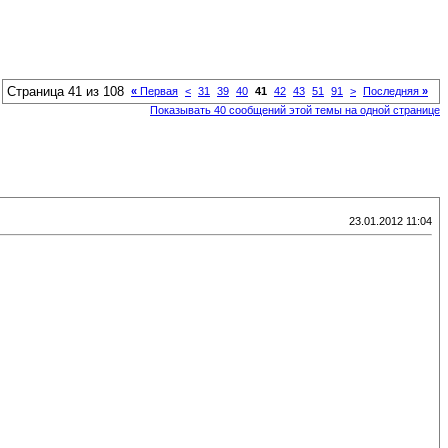
Страница 41 из 108
«
Первая
<
31
39
40
41
42
43
51
91
>
Последняя
»
Показывать 40 сообщений этой темы на одной странице
23.01.2012 11:04