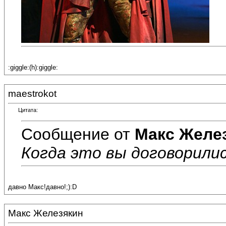
:giggle:(h):giggle:
maestrokot
Цитата:
Сообщение от
Макс Желе
Когда это вы договорились
давно Макс!давно!;):D
Макс Железякин