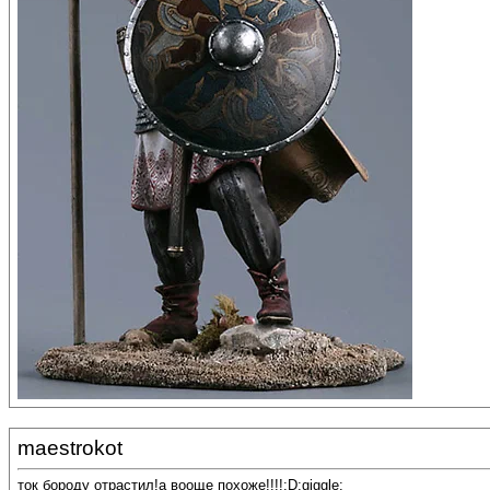
maestrokot
ток бороду отрастил!а вооще похоже!!!!:D:giggle: