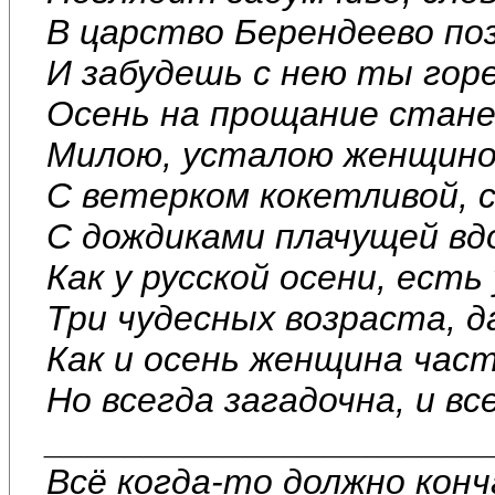
В царство Берендеево поз
И забудешь с нею ты горе
Осень на прощание стане
Милою, усталою женщино
С ветерком кокетливой, 
С дождиками плачущей вд
Как у русской осени, ест
Три чудесных возраста, д
Как и осень женщина час
Но всегда загадочна, и вс
______________________
Всё когда-то должно кон