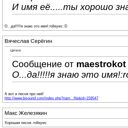
И имя её.....ты хорошо зн
О...да!!!!!я знаю это имя!:rolleyes::D
Вячеслав Серёгин
Цитата:
Сообщение от
maestrokot
О...да!!!!!я знаю это имя!:r
А вот и песня про неё!
http://www.bisound.com/index.php?nam...file&id=159547
Макс Железякин
Хорошая песня.:rolleyes: