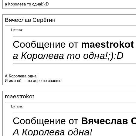
а Королева то одна!;):D
Вячеслав Серёгин
Цитата:
Сообщение от
maestrokot
а Королева то одна!;):D
А Королева одна!
И имя её.....ты хорошо знаешь!
maestrokot
Цитата:
Сообщение от
Вячеслав 
А Королева одна!