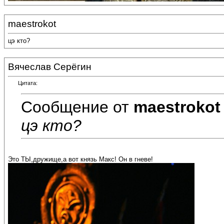
maestrokot
цэ кто?
Вячеслав Серёгин
Цитата:
Сообщение от
maestrokot
цэ кто?
Это ТЫ,дружище,а вот князь Макс! Он в гневе!