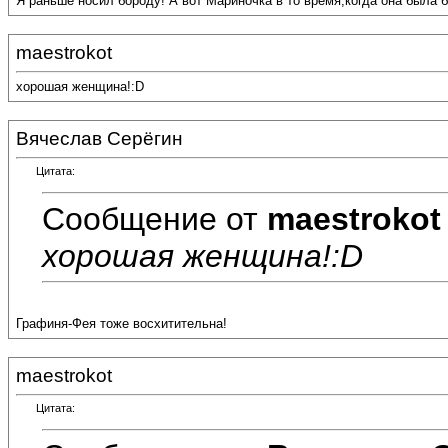
Я раньше носил бороду! А вот Мариночка в то время,когда она была 
maestrokot
хорошая женщина!:D
Вячеслав Серёгин
Цитата:
Сообщение от
maestrokot
хорошая женщина!:D
Графиня-Фея тоже восхитительна!
maestrokot
Цитата: