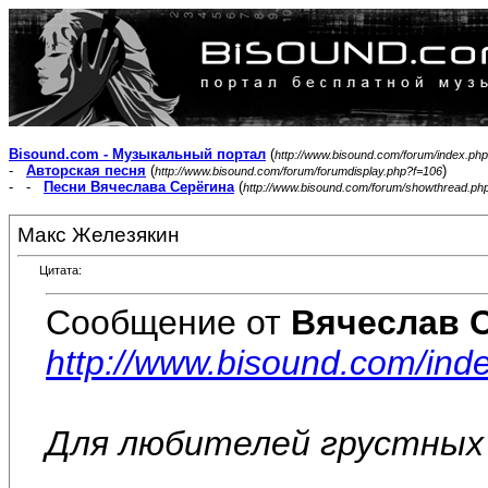
Bisound.com - Музыкальный портал
(
http://www.bisound.com/forum/index.php
-
Авторская песня
(
)
http://www.bisound.com/forum/forumdisplay.php?f=106
- -
Песни Вячеслава Серёгина
(
http://www.bisound.com/forum/showthread.ph
Макс Железякин
Цитата:
Сообщение от
Вячеслав 
http://www.bisound.com/ind
Для любителей грустных 