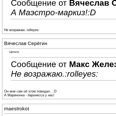
Сообщение от
Вячеслав 
А Маэстро-маркиз!:D
Не возражаю.:rolleyes:
Вячеслав Серёгин
Цитата:
Сообщение от
Макс Желе
Не возражаю.:rolleyes:
Он мне сам об этом поведал...:D
А Мариночка - баронесса у нас!
maestrokot