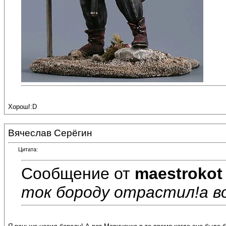
Хорош!:D
Вячеслав Серёгин
Цитата:
Сообщение от
maestrokot
ток бороду отрастил!а воо