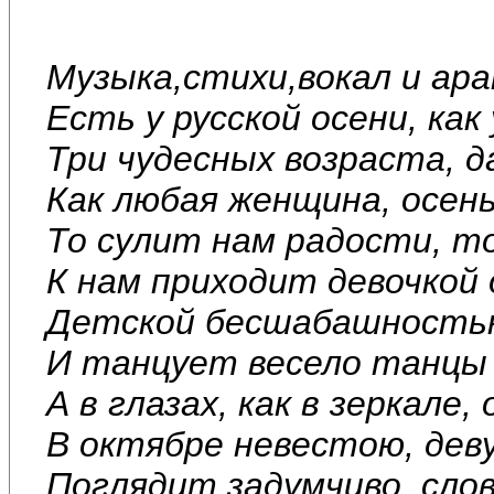
Музыка,стихи,вокал и ар
Есть у русской осени, как
Три чудесных возраста, д
Как любая женщина, осен
То сулит нам радости, то
К нам приходит девочкой 
Детской бесшабашностью 
И танцует весело танцы 
А в глазах, как в зеркале,
В октябре невестою, дев
Поглядит задумчиво, сло