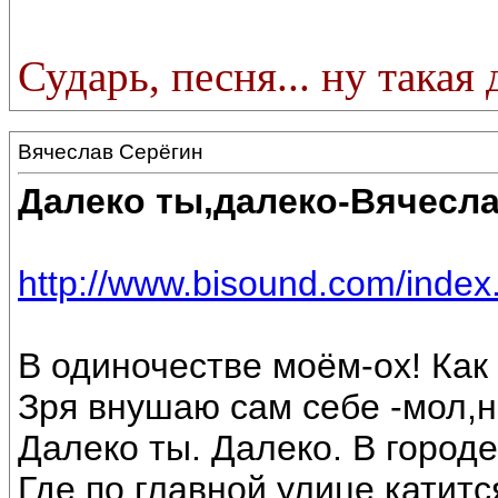
Сударь, песня... ну такая
Вячеслав Серёгин
Далеко ты,далеко-Вячесла
http://www.bisound.com/inde
В одиночестве моём-ох! Как 
Зря внушаю сам себе -мол,н
Далеко ты. Далеко. В город
Где по главной улице катитс