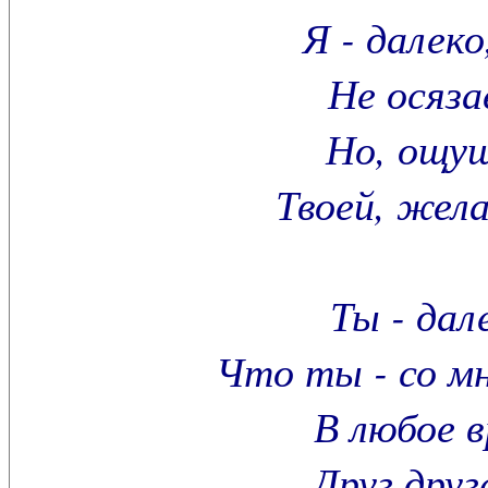
Я - далеко
Не осяза
Но, ощу
Твоей, жел
Ты - дал
Что ты - со мн
В любое в
Друг друг