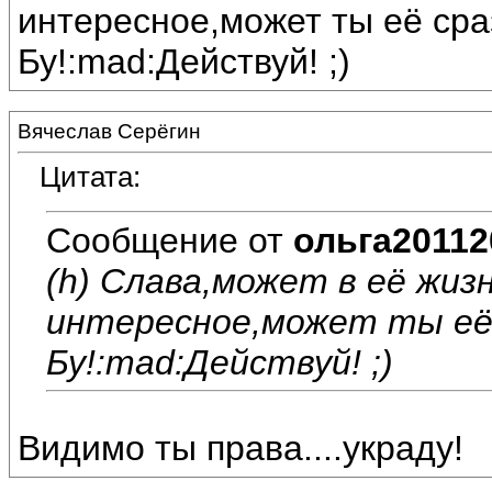
интересное,может ты её сра
Бу!:mad:Действуй! ;)
Вячеслав Серёгин
Цитата:
Сообщение от
ольга20112
(h) Слава,может в её жиз
интересное,может ты её 
Бу!:mad:Действуй! ;)
Видимо ты права....украду!