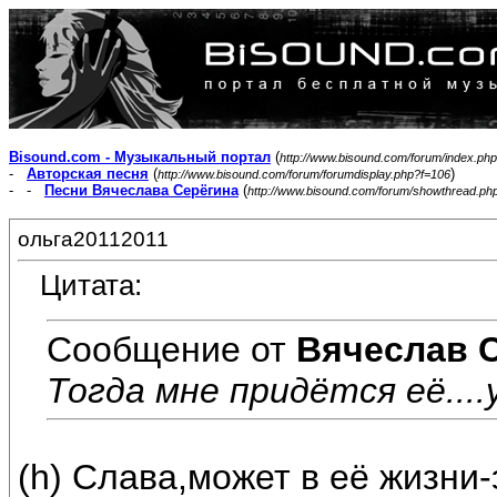
Bisound.com - Музыкальный портал
(
http://www.bisound.com/forum/index.php
-
Авторская песня
(
)
http://www.bisound.com/forum/forumdisplay.php?f=106
- -
Песни Вячеслава Серёгина
(
http://www.bisound.com/forum/showthread.ph
ольга20112011
Цитата:
Сообщение от
Вячеслав 
Тогда мне придётся её....
(h) Слава,может в её жизни-