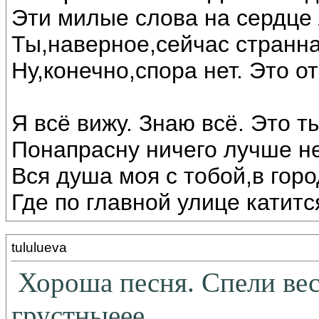
Эти милые слова на сердце 
Ты,наверное,сейчас странна
Ну,конечно,спора нет. Это о
Я всё вижу. Знаю всё. Это т
Понапрасну ничего лучше не
Вся душа моя с тобой,в гор
Где по главной улице катитс
tululueva
Хороша песня. Спели весе
грустныеее...