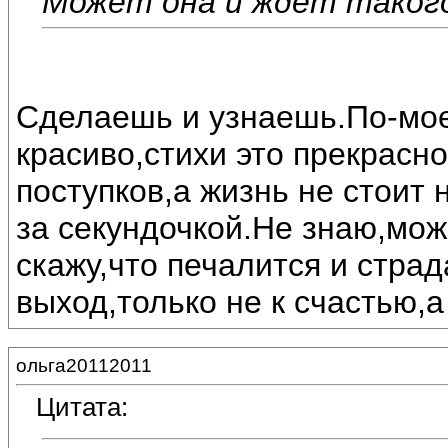
Может она и ждёт такого 
Сделаешь и узнаешь.По-мое
красиво,стихи это прекрасн
поступков,а жизнь не стоит 
за секундочкой.Не знаю,може
скажу,что печалится и стра
выход,только не к счастью,а
ольга20112011
Цитата: