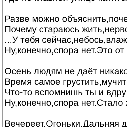
Разве можно объяснить,поче
Почему стараюсь жить,нерв
...У тебя сейчас,небось,вла
Ну,конечно,спора нет.Это от
Осень людям не даёт никак
Время самое грустить,мучит
Что-то вспомнишь ты и вдруг
Ну,конечно,спора нет.Стало 
Вечереет.Огоньки.Дальняя д