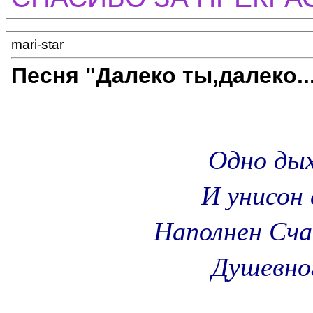
mari-star
Песня "Далеко ты,далеко..
Одно дых
И унисон 
Наполнен Сч
Душевног