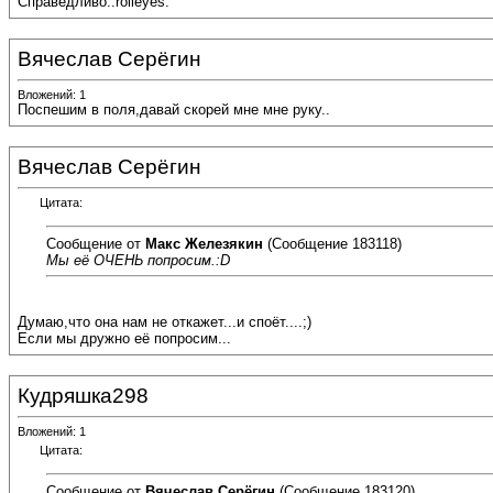
Справедливо.:rolleyes:
Вячеслав Серёгин
Вложений: 1
Поспешим в поля,давай скорей мне мне руку..
Вячеслав Серёгин
Цитата:
Сообщение от
Макс Железякин
(Сообщение 183118)
Мы её ОЧЕНЬ попросим.:D
Думаю,что она нам не откажет...и споёт....;)
Если мы дружно её попросим...
Кудряшка298
Вложений: 1
Цитата:
Сообщение от
Вячеслав Серёгин
(Сообщение 183120)