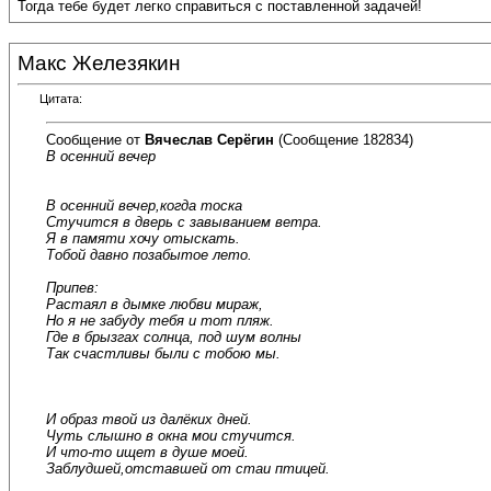
Тогда тебе будет легко справиться с поставленной задачей!
Макс Железякин
Цитата:
Сообщение от
Вячеслав Серёгин
(Сообщение 182834)
В осенний вечер
В осенний вечер,когда тоска
Стучится в дверь с завыванием ветра.
Я в памяти хочу отыскать.
Тобой давно позабытое лето.
Припев:
Растаял в дымке любви мираж,
Но я не забуду тебя и тот пляж.
Где в брызгах солнца, под шум волны
Так счастливы были с тобою мы.
И образ твой из далёких дней.
Чуть слышно в окна мои стучится.
И что-то ищет в душе моей.
Заблудшей,отставшей от стаи птицей.