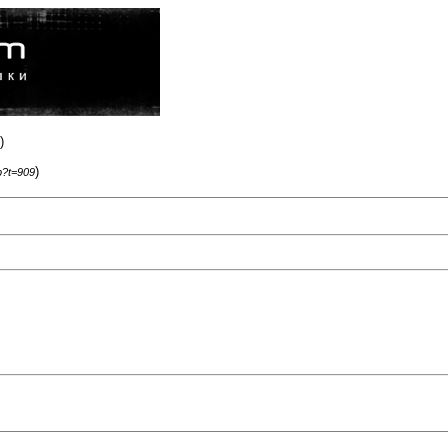
)
)
p?t=909