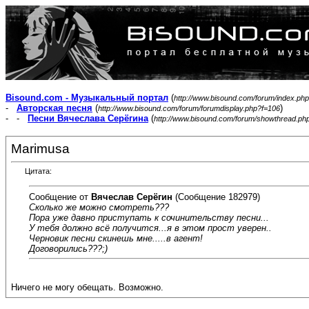
Bisound.com - Музыкальный портал
(
http://www.bisound.com/forum/index.php
-
Авторская песня
(
)
http://www.bisound.com/forum/forumdisplay.php?f=106
- -
Песни Вячеслава Серёгина
(
http://www.bisound.com/forum/showthread.ph
Marimusa
Цитата:
Сообщение от
Вячеслав Серёгин
(Сообщение 182979)
Сколько же можно смотреть???
Пора уже давно приступать к сочинительству песни...
У тебя должно всё получится...я в этом прост уверен..
Черновик песни скинешь мне.....в агент!
Договорились???;)
Ничего не могу обещать. Возможно.