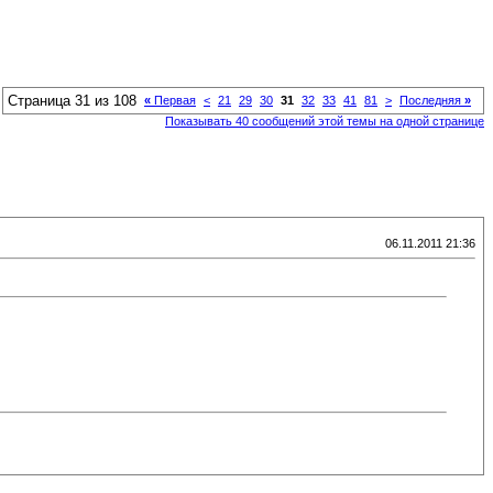
Страница 31 из 108
«
Первая
<
21
29
30
31
32
33
41
81
>
Последняя
»
Показывать 40 сообщений этой темы на одной странице
06.11.2011 21:36