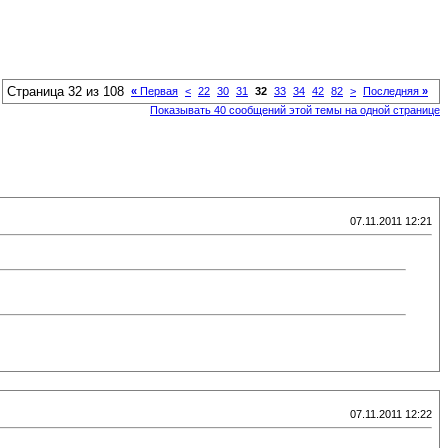
Страница 32 из 108
«
Первая
<
22
30
31
32
33
34
42
82
>
Последняя
»
Показывать 40 сообщений этой темы на одной странице
07.11.2011 12:21
07.11.2011 12:22