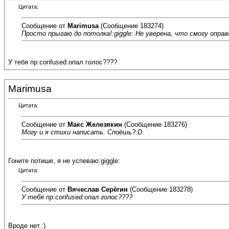
Цитата:
Сообщение от
Marimusa
(Сообщение 183274)
Просто прыгаю до потолка!:giggle: Не уверена, что смогу оправ
У тебя пр:confused:опал голос????
Marimusa
Цитата:
Сообщение от
Макс Железякин
(Сообщение 183276)
Могу и я стихи написать. Споёшь?:D
Гоните потише, я не успеваю:giggle:
Цитата:
Сообщение от
Вячеслав Серёгин
(Сообщение 183278)
У тебя пр:confused:опал голос????
Вроде нет.:)