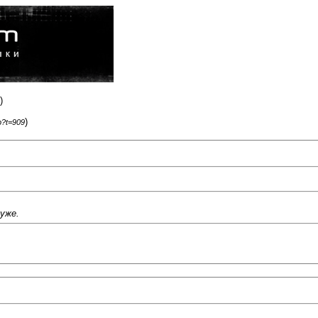
)
)
p?t=909
 уже.