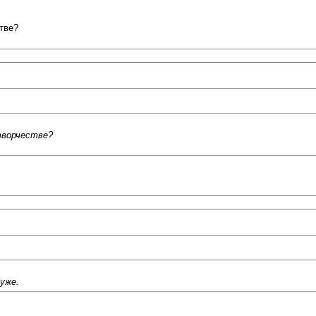
тве?
творчестве?
 уже.