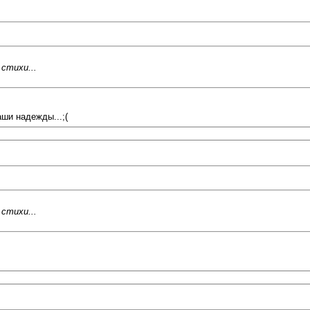
стихи...
аши надежды...;(
стихи...