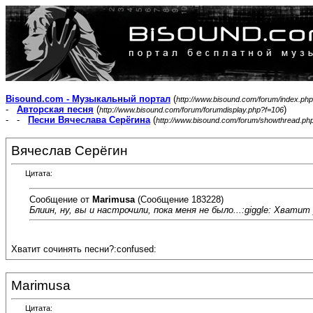
Bisound.com - Музыкальный портал
(
http://www.bisound.com/forum/index.php
-
Авторская песня
(
)
http://www.bisound.com/forum/forumdisplay.php?f=106
- -
Песни Вячеслава Серёгина
(
http://www.bisound.com/forum/showthread.ph
Вячеслав Серёгин
Цитата:
Сообщение от
Marimusa
(Сообщение 183228)
Блиин, ну, вы и настрочили, пока меня не было...:giggle: Хватит
Хватит сочинять песни?:confused:
Marimusa
Цитата: