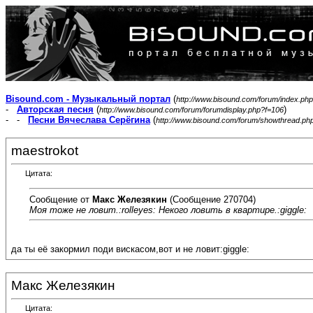
Bisound.com - Музыкальный портал
(
http://www.bisound.com/forum/index.php
-
Авторская песня
(
)
http://www.bisound.com/forum/forumdisplay.php?f=106
- -
Песни Вячеслава Серёгина
(
http://www.bisound.com/forum/showthread.ph
maestrokot
Цитата:
Сообщение от
Макс Железякин
(Сообщение 270704)
Моя тоже не ловит.:rolleyes: Некого ловить в квартире.:giggle:
да ты её закормил поди вискасом,вот и не ловит:giggle:
Макс Железякин
Цитата: