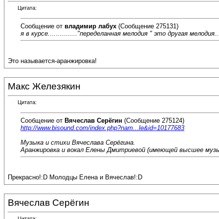
Цитата:
Сообщение от
владимир лабух
(Сообщение 275131)
я в курсе..............."переделанная мелодия " это другая мелодия.
Это называется-аранжировка!
Макс Железякин
Цитата:
Сообщение от
Вячеслав Серёгин
(Сообщение 275124)
http://www.bisound.com/index.php?nam...le&id=10177683
Музыка и стихи Вячеслава Серёгина.
Аранжировка и вокал Елены Дмитриевой (имеющей высшее музык
Прекрасно!:D Молодцы Елена и Вячеслав!:D
Вячеслав Серёгин
Цитата: