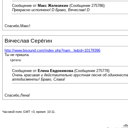
Сообщение от
Макс Железякин
(Сообщение 275786)
Прекрасно исполнено!:D Браво, Вячеслав!:D
Спасибо,Макс!
Вячеслав Серёгин
http://www.bisound.com/index.php?nam...le&id=10178396
Ты не пришла.
Цитата:
Сообщение от
Елена Евдокимова
(Сообщение 275778)
Очень красивая и действительно грустная песня об одиночеств
аплодисменты! Браво, Слава!
Спасибо,Лена!
Часовой пояс GMT +3, время:
10:11
.
vBu