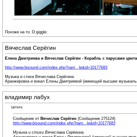
Похоже на то.:D:giggle:
Вячеслав Серёгин
Елена Дмитриева и Вячеслав Серёгин - Корабль с парусами цвета
http://www.bisound.com/index.php?nam...le&id=10177683
Музыка и стихи Вячеслава Серёгина.
Аранжировка и вокал Елены Дмитриевой (имеющей высшее музыкальное
владимир лабух
Цитата:
Сообщение от
Вячеслав Серёгин
(Сообщение 275124)
http://www.bisound.com/index.php?nam...le&id=10177683
Музыка и стихи Вячеслава Серёгина.
Аранжировка и вокал Елены Дмитриевой (имеющей высшее музык