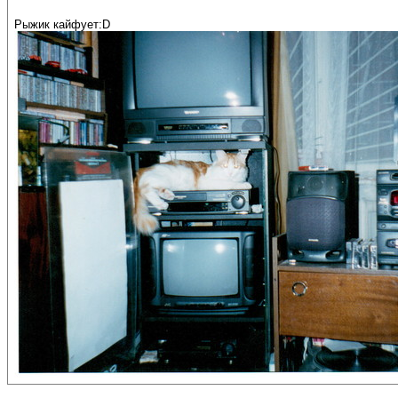
Рыжик кайфует:D