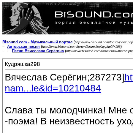
Bisound.com - Музыкальный портал
(
http://www.bisound.com/forum/index.php
-
Авторская песня
(
)
http://www.bisound.com/forum/forumdisplay.php?f=106
- -
Песни Вячеслава Серёгина
(
http://www.bisound.com/forum/showthread.ph
Кудряшка298
Вячеслав Серёгин;287273]
h
nam...le&id=10210484
Слава ты молодчинка! Мне 
-поэма! В неизвестность уходят 