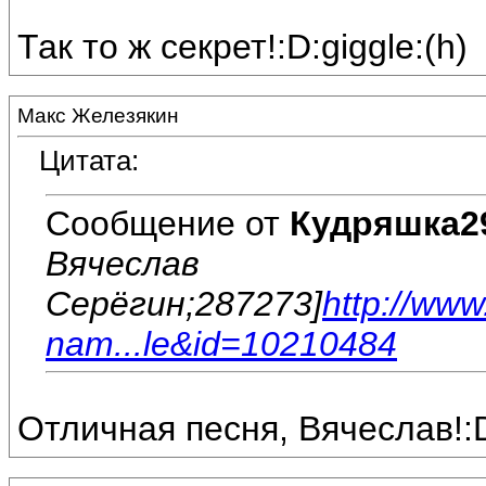
Так то ж секрет!:D:giggle:(h)
Макс Железякин
Цитата:
Сообщение от
Кудряшка2
Вячеслав
Серёгин;287273]
http://ww
nam...le&id=10210484
Отличная песня, Вячеслав!: