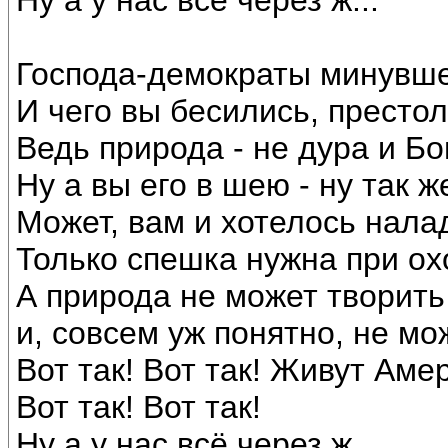
Ну а у нас всё через ж...
Господа-демократы минувше
И чего вы бесились, престол
Ведь природа - не дура и Бог
Ну а вы его в шею - ну так ж
Может, вам и хотелось налад
Только спешка нужна при ох
А природа не может творить
и, совсем уж понятно, не мож
Вот так! Вот так! Живут Аме
Вот так! Вот так!
Ну а у нас всё через ж...