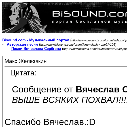
Bisound.com - Музыкальный портал
(
http://www.bisound.com/forum/index.php
-
Авторская песня
(
)
http://www.bisound.com/forum/forumdisplay.php?f=106
- -
Песни Вячеслава Серёгина
(
http://www.bisound.com/forum/showthread.ph
Макс Железякин
Цитата:
Сообщение от
Вячеслав 
ВЫШЕ ВСЯКИХ ПОХВАЛ!!!!!
Спасибо Вячеслав.:D