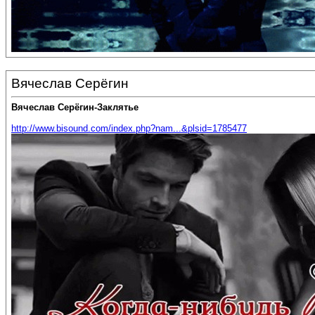
Вячеслав Серёгин
Вячеслав Серёгин-Заклятье
http://www.bisound.com/index.php?nam...&plsid=1785477