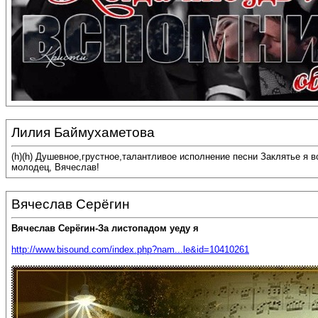
Лилия Баймухаметова
(h)(h) Душевное,грустное,талантливое исполнение песни Заклятье я 
молодец, Вячеслав!
Вячеслав Серёгин
Вячеслав Серёгин-За листопадом уеду я
http://www.bisound.com/index.php?nam...le&id=10410261