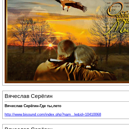
Вячеслав Серёгин
Вячеслав Серёгин-Где ты,лето
http://www.bisound.com/index.php?nam...le&id=10410068