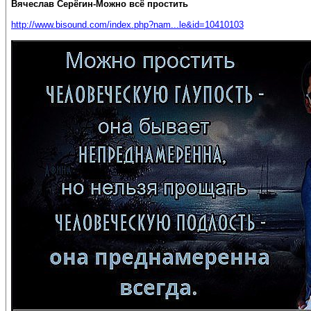
Вячеслав Серёгин-Можно всё простить
http://www.bisound.com/index.php?nam...le&id=10410103