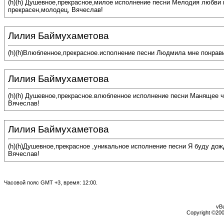
(h)(h) Душевное,прекрасное,милое исполнение песни Мелодия любви 
прекрасен,молодец, Вячеслав!
Лилия Баймухаметова
(h)(h)Влюбленное,прекрасное.исполнение песни Людмила мне понрав
Лилия Баймухаметова
(h)(h) Душевное,прекрасное.влюбленное исполнение песни Манящее ч
Вячеслав!
Лилия Баймухаметова
(h)(h)Душевное,прекрасное ,уникальное исполнение песни Я буду до
Вячеслав!
Часовой пояс GMT +3, время:
12:00
.
vBu
Copyright ©2000