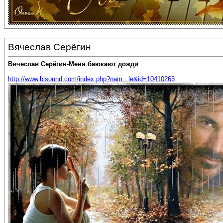
Вячеслав Серёгин
Вячеслав Серёгин-Меня баюкают дожди
http://www.bisound.com/index.php?nam...le&id=10410263