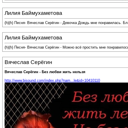
Лилия Баймухаметова
(h)(h) Песня- Вячеслав Серёгин - Девочка Дождь мне понравилась. Б
Лилия Баймухаметова
(h)(h) Песня- Вячеслав Серёгин - Можно всё простить мне понравило
Вячеслав Серёгин
Вячеслав Серёгин - Без любви жить нельзя
http://www.bisound.com/index.php?nam...le&id=10410110