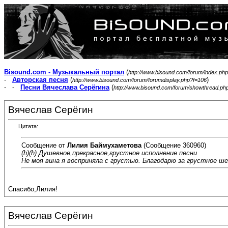
Bisound.com - Музыкальный портал
(
http://www.bisound.com/forum/index.php
-
Авторская песня
(
)
http://www.bisound.com/forum/forumdisplay.php?f=106
- -
Песни Вячеслава Серёгина
(
http://www.bisound.com/forum/showthread.ph
Вячеслав Серёгин
Цитата:
Сообщение от
Лилия Баймухаметова
(Сообщение 360960)
(h)(h) Душевное,прекрасное,грустное исполнение песни
Не моя вина я восприняла с грустью. Благодарю за грустное ш
Спасибо,Лилия!
Вячеслав Серёгин