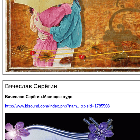
Вячеслав Серёгин
Вячеслав Серёгин-Манящее чудо
http://www.bisound.com/index.php?nam...&plsid=1785508