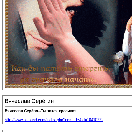
Вячеслав Серёгин
Вячеслав Серёгин-Ты такая красивая
http://www.bisound.com/index.php?nam...le&id=10410222