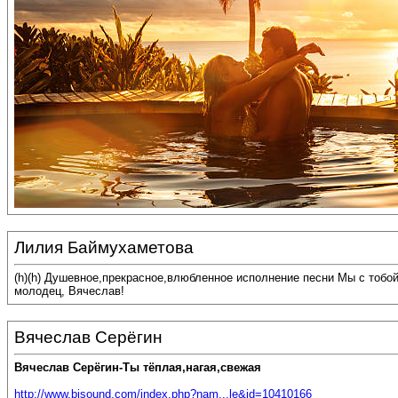
Лилия Баймухаметова
(h)(h) Душевное,прекрасное,влюбленное исполнение песни Мы с тобо
молодец, Вячеслав!
Вячеслав Серёгин
Вячеслав Серёгин-Ты тёплая,нагая,свежая
http://www.bisound.com/index.php?nam...le&id=10410166