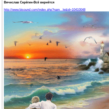
Вячеслав Серёгин-Всё вернётся
http://www.bisound.com/index.php?nam...le&id=10410048