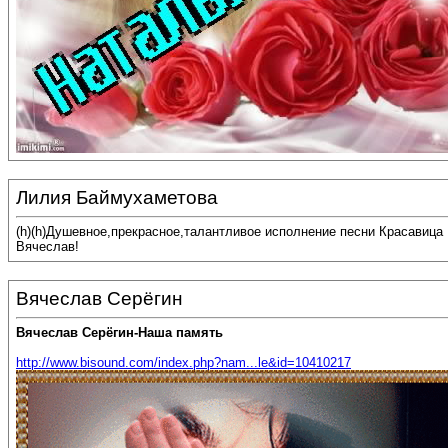
Лилия Баймухаметова
(h)(h)Душевное,прекрасное,талантливое исполнение песни Красавица
Вячеслав!
Вячеслав Серёгин
Вячеслав Серёгин-Наша память
http://www.bisound.com/index.php?nam...le&id=10410217