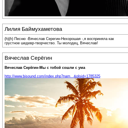
Лилия Баймухаметова
(h)(h) Песню -Вячеслав Серегин-Нехорошая -,я восприняла как
грустное шедевр-творчество. Ты молодец, Вячеслав!
Вячеслав Серёгин
Вячеслав Серёгин-Мы с тобой сошли с ума
http://www.bisound.com/index.php?nam...&plsid=1785325