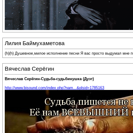
Лилия Баймухаметова
(h)(h) Душевное,милое исполнение песни Я вас просто выдумал мне 
Вячеслав Серёгин
Вячеслав Серёгин-Судьба-судьбинушка (Дуэт)
http://www.bisound.com/index.php?nam...&plsid=1785163