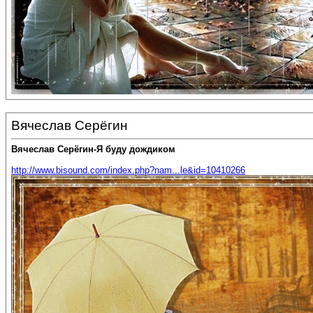
Вячеслав Серёгин
Вячеслав Серёгин-Я буду дождиком
http://www.bisound.com/index.php?nam...le&id=10410266