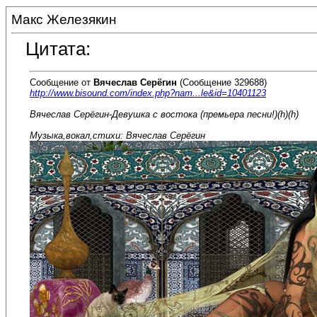
Макс Железякин
Цитата:
Сообщение от
Вячеслав Серёгин
(Сообщение 329688)
http://www.bisound.com/index.php?nam...le&id=10401123
Вячеслав Серёгин-Девушка с востока (премьера песни!)(h)(h)
Музыка,вокал,стихи: Вячеслав Серёгин