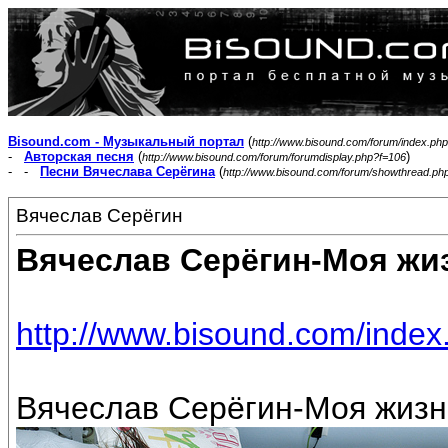
Bisound.com - Музыкальный портал
(
http://www.bisound.com/forum/index.php
-
Авторская песня
(
)
http://www.bisound.com/forum/forumdisplay.php?f=106
- -
Песни Вячеслава Серёгина
(
http://www.bisound.com/forum/showthread.ph
Вячеслав Серёгин
Вячеслав Серёгин-Моя жи
http://www.bisound.com/inde
Вячеслав Серёгин-Моя жизнь