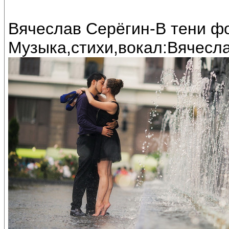
Вячеслав Серёгин-В тени фо
Музыка,стихи,вокал:Вячесл