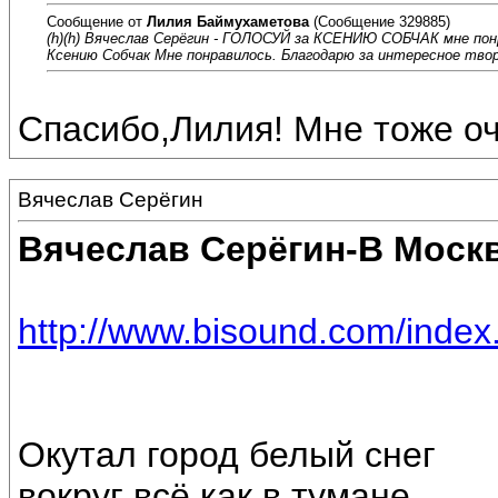
Сообщение от
Лилия Баймухаметова
(Сообщение 329885)
(h)(h) Вячеслав Серёгин - ГОЛОСУЙ за КСЕНИЮ СОБЧАК мне пон
Ксению Собчак Мне понравилось. Благодарю за интересное твор
Спасибо,Лилия! Мне тоже оч
Вячеслав Серёгин
Вячеслав Серёгин-В Москв
http://www.bisound.com/inde
Окутал город белый снег
вокруг всё как в тумане