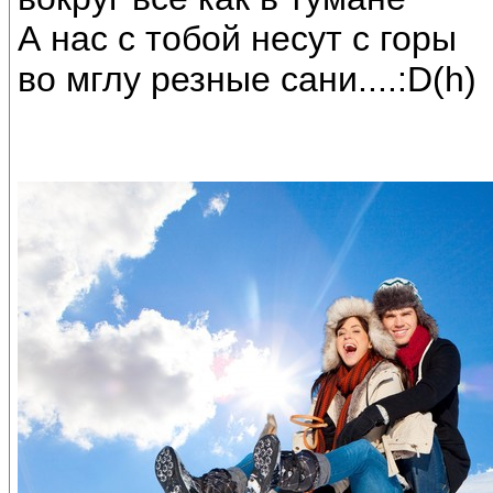
А нас с тобой несут с горы
во мглу резные сани....:D(h)