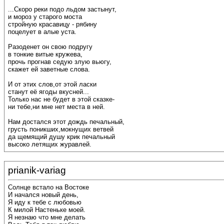
...Скоро реки подо льдом застынут,
и мороз у старого моста
стройную красавицу - рябину
поцелует в алые уста.
Разоденет он свою подругу
в тонкие витые кружева,
прочь прогнав седую злую вьюгу,
скажет ей заветные слова.
И от этих слов,от этой ласки
станут её ягоды вкусней...
Только нас не будет в этой сказке-
ни тебе,ни мне нет места в ней.
Нам достался этот дождь печальный,
грусть поникших,мокнущих ветвей
да щемящий душу крик печальный
высоко летящих журавлей.
prianik-variag
Солнце встало на Востоке
И начался новый день,
Я иду к тебе с любовью
К милой Настеньке моей.
Я незнаю что мне делать