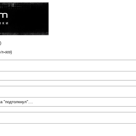
)
)
p?t=909
а "подтолкнул"....