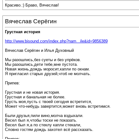
Красиво.:) Браво, Вячеслав!
Вячеслав Серёгин
Грустная история
http://www.bisound.com/index.php?nam...ile&id=9856389
Вячеслав Серёгин и Илья Духовный
Мы разошлись,без суеты и без упрёков.
Мы разошлись,дети тебе,мне пустота.
Новая жизнь,дождь моросит,капли по окнам.
Я пригласил старых друзей,чтоб не молчать.
Припев:
Грустная и не новая история.
Грустная и банальная не более.
Грусть моя,пусть с твоей сегодня встретится,
Может что-нибудь завертится,может вновь встретимся.
Были друзья,пили вино,молча вздыхали.
Весел был я,чтобы тоски не показать.
Весел был я,а по стеклу капли стекали,
Словно гостям дождь захотел всё рассказать.
Припев: