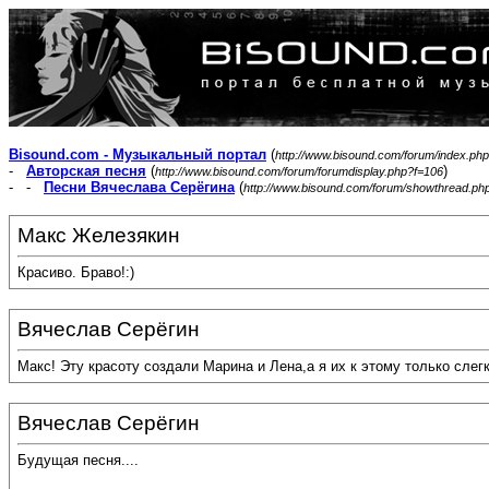
Bisound.com - Музыкальный портал
(
http://www.bisound.com/forum/index.php
-
Авторская песня
(
)
http://www.bisound.com/forum/forumdisplay.php?f=106
- -
Песни Вячеслава Серёгина
(
http://www.bisound.com/forum/showthread.ph
Макс Железякин
Красиво. Браво!:)
Вячеслав Серёгин
Макс! Эту красоту создали Марина и Лена,а я их к этому только слегк
Вячеслав Серёгин
Будущая песня....