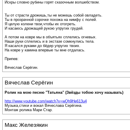
Искры словно рубины горят сказочным волшебством.
Ты от страсти дрожишь,ты не можешь собой овладеть.
Ты в прозрачной сорочке похожа на нимфу с полей.
Я целую колени твои,чтобы их отогреть.
И касаюсь дрожащей рукою упругих грудей.
А потом на ковре мы в объятьях сплелись огневых.
Наши руки сплелись и в экстазе сомкнулись тела.
Я касался руками до бёдер упругих твоих.
На ковре у камина впервые ты мне отдалась.
Припев:
Вячеслав Серёгин.
Вячеслав Серёгин
Ролик на мою песню "Татьяна" (Звёзды тобою хочу называть)
http://www.youtube.com/watch?v=wQh9He613u4
Музыка,стихи и вокал Вячеслава Серёгина.
Монтаж ролика Мари Стар.
Макс Железякин