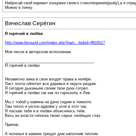
Набросай свой вариант концовки своего стихотворения(рыбу),а я отре
Можно в личку.
Вячеслав Серёгин
Я горячий в любви
http://www.bisound.com/index.php?nam...ile&id=9819117
Моя песня в авторском исполнении.
__________________________________________
Я горячий в любви.
Незаметно зима в свои входит права в ноябре.
Лист почти облетел все деревья в округе раздев.
Я сегодня дыханьем своим твои руки согрел.
Я горячий в любви,так как по гороскопу я Лев.
Мы с тобой у камина на даче сидим в темноте.
Там тепло и уютно вдвоём у огня в этот час.
Я ласкаю тебя и в любви объясняюсь тебе.
Весь во власти гипноза твоих серых любящих глаз.
Припев:
А поленья в камине трещат дом наполнив теплом.