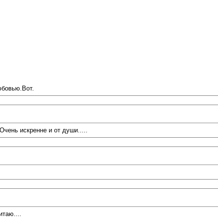
юбовью.Вот.
чень искренне и от души.....
таю....