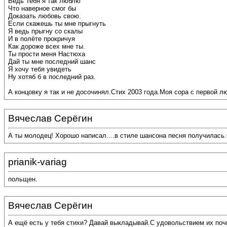
Ведь Тебя я так люблю
Что наверное смог бы
Доказать любовь свою.
Если скажешь ты мне прыгнуть
Я ведь прыгну со скалы
И в полёте прокричуя
Как дороже всех мне ты.
Ты прости меня Настюха
Дай ты мне последний шанс
Я хочу тебя увидеть
Ну хотяб б в последний раз.
А концовку я так и не досочинял.Стих 2003 года.Моя сора с первой л
Вячеслав Серёгин
А ты молодец! Хорошо написал....в стиле шансона песня получилась.О
prianik-variag
польщен.
Вячеслав Серёгин
А ещё есть у тебя стихи? Давай выкладывай.С удовольствием их почи