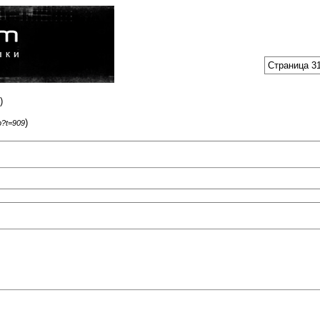
Страница 31
)
)
p?t=909