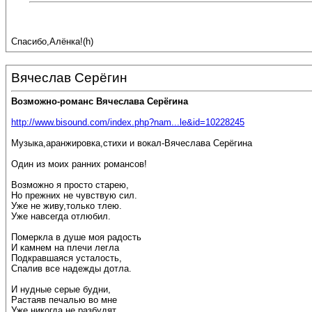
Спасибо,Алёнка!(h)
Вячеслав Серёгин
Возможно-романс Вячеслава Серёгина
http://www.bisound.com/index.php?nam...le&id=10228245
Музыка,аранжировка,стихи и вокал-Вячеслава Серёгина
Один из моих ранних романсов!
Возможно я просто старею,
Но прежних не чувствую сил.
Уже не живу,только тлею.
Уже навсегда отлюбил.
Померкла в душе моя радость
И камнем на плечи легла
Подкравшаяся усталость,
Спалив все надежды дотла.
И нудные серые будни,
Растаяв печалью во мне
Уже никогда не разбудят