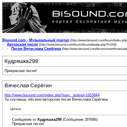
Bisound.com - Музыкальный портал
(
http://www.bisound.com/forum/index.php
-
Авторская песня
(
)
http://www.bisound.com/forum/forumdisplay.php?f=106
- -
Песни Вячеслава Серёгина
(
http://www.bisound.com/forum/showthread.ph
Кудряшка298
Прекрасная песня!
Вячеслав Серёгин
http://www.bisound.com/index.php?nam...&plsid=1653844
Ты скучаешь обо мне-авторская песня Вячеслава Серёгина
Цитата:
Сообщение от
Кудряшка298
(Сообщение 297686)
Прекрасная песня!