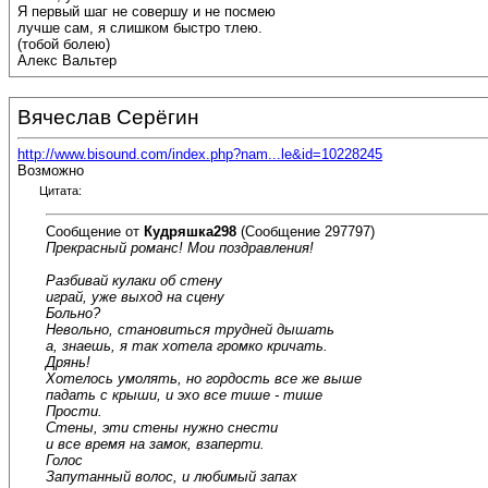
Я первый шаг не совершу и не посмею
лучше сам, я слишком быстро тлею.
(тобой болею)
Алекс Вальтер
Вячеслав Серёгин
http://www.bisound.com/index.php?nam...le&id=10228245
Возможно
Цитата:
Сообщение от
Кудряшка298
(Сообщение 297797)
Прекрасный романс! Мои поздравления!
Разбивай кулаки об стену
играй, уже выход на сцену
Больно?
Невольно, становиться трудней дышать
а, знаешь, я так хотела громко кричать.
Дрянь!
Хотелось умолять, но гордость все же выше
падать с крыши, и эхо все тише - тише
Прости.
Стены, эти стены нужно снести
и все время на замок, взаперти.
Голос
Запутанный волос, и любимый запах