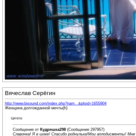
Вячеслав Серёгин
http://www.bisound.com/index.php?nam...&plsid=1655904
Женщина долгожданной мечты(h)
Цитата:
Сообщение от
Кудряшка298
(Сообщение 297957)
Славочка! Я в шоке! Спасибо роднулька!Мои аплодисменты! Мне оче