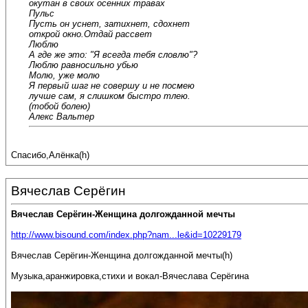
окутан в своих осенних травах
Пульс
Пусть он уснет, затихнет, сдохнет
открой окно.Отдай рассвет
Люблю
А где же это: "Я всегда тебя словлю"?
Люблю равносильно убью
Молю, уже молю
Я первый шаг не совершу и не посмею
лучше сам, я слишком быстро тлею.
(тобой болею)
Алекс Вальтер
Спасибо,Алёнка(h)
Вячеслав Серёгин
Вячеслав Серёгин-Женщина долгожданной мечты
http://www.bisound.com/index.php?nam...le&id=10229179
Вячеслав Серёгин-Женщина долгожданной мечты(h)
Музыка,аранжировка,стихи и вокал-Вячеслава Серёгина