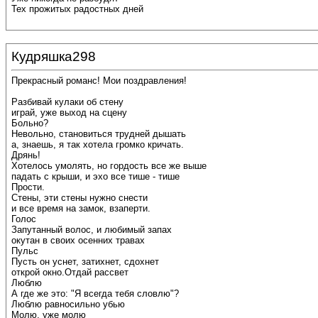
Тех прожитых радостных дней
Кудряшка298
Прекрасный романс! Мои поздравления!
Разбивай кулаки об стену
играй, уже выход на сцену
Больно?
Невольно, становиться трудней дышать
а, знаешь, я так хотела громко кричать.
Дрянь!
Хотелось умолять, но гордость все же выше
падать с крыши, и эхо все тише - тише
Прости.
Стены, эти стены нужно снести
и все время на замок, взаперти.
Голос
Запутанный волос, и любимый запах
окутан в своих осенних травах
Пульс
Пусть он уснет, затихнет, сдохнет
открой окно.Отдай рассвет
Люблю
А где же это: "Я всегда тебя словлю"?
Люблю равносильно убью
Молю, уже молю