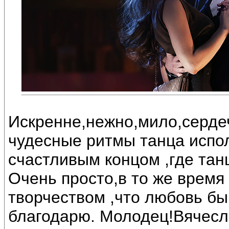
Искренне,нежно,мило,серде
чудесные ритмы танца испо
счастливым концом ,где тан
Очень просто,в то же время
творчеством ,что любовь б
благодарю. Молодец!Вячесла