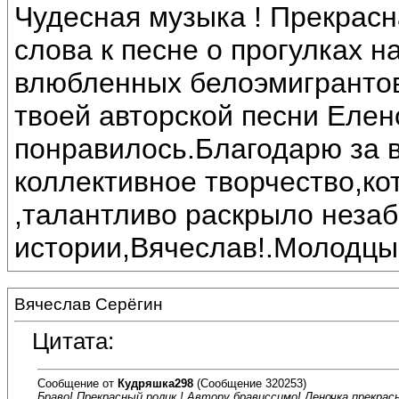
Чудесная музыка ! Прекрас
слова к песне о прогулках 
влюбленных белоэмигрантов
твоей авторской песни Еле
понравилось.Благодарю за
коллективное творчество,ко
,талантливо раскрыло неза
истории,Вячеслав!.Молодцы.
Вячеслав Серёгин
Цитата:
Сообщение от
Кудряшка298
(Сообщение 320253)
Браво! Прекрасный ролик ! Автору брависсимо! Леночка прекрасн