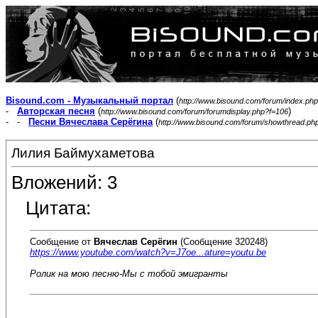
Bisound.com - Музыкальный портал
(
http://www.bisound.com/forum/index.php
-
Авторская песня
(
)
http://www.bisound.com/forum/forumdisplay.php?f=106
- -
Песни Вячеслава Серёгина
(
http://www.bisound.com/forum/showthread.ph
Лилия Баймухаметова
Вложений: 3
Цитата:
Сообщение от
Вячеслав Серёгин
(Сообщение 320248)
https://www.youtube.com/watch?v=J7oe...ature=youtu.be
Ролик на мою песню-Мы с тобой эмигранты