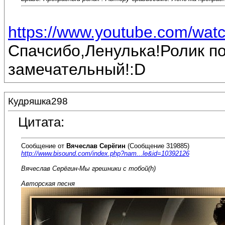
https://www.youtube.com/wat
Спачсибо,Ленулька!Ролик п
замечательный!:D
Кудряшка298
Цитата:
Сообщение от
Вячеслав Серёгин
(Сообщение 319885)
http://www.bisound.com/index.php?nam...le&id=10392126
Вячеслав Серёгин-Мы грешники с тобой(h)
Авторская песня