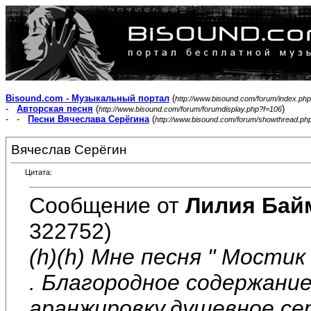
Bisound.com - Музыкальный портал
(
http://www.bisound.com/forum/index.php
-
Авторская песня
(
)
http://www.bisound.com/forum/forumdisplay.php?f=106
- -
Песни Вячеслава Серёгина
(
http://www.bisound.com/forum/showthread.ph
Вячеслав Серёгин
Цитата:
Сообщение от
Лилия Бай
322752)
(h)(h) Мне песня " Мости
. Благородное содержани
аранжировку,душевное,сер