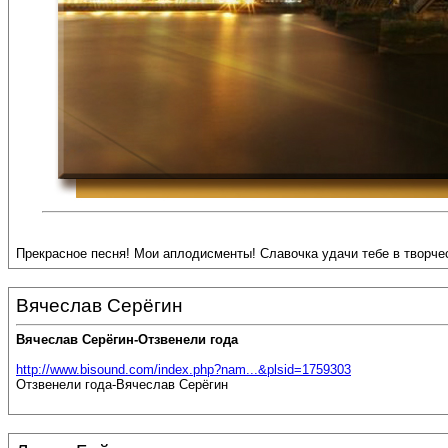
Прекрасное песня! Мои аплодисменты! Славочка удачи тебе в творчест
Вячеслав Серёгин
Вячеслав Серёгин-Отзвенели года
http://www.bisound.com/index.php?nam...&plsid=1759303
Отзвенели года-Вячеслав Серёгин