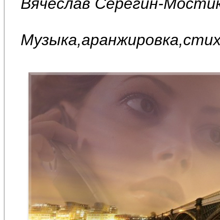
Вячеслав Серёгин-Мостик
Музыка,аранжировка,стих