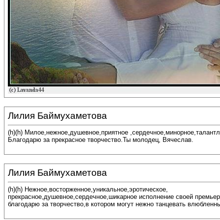
Лилия Баймухаметова
(h)(h) Милое,нежное,душевное,приятное ,сердечное,минорное,талантл
Благодарю за прекрасное творчество.Ты молодец, Вячеслав.
Лилия Баймухаметова
(h)(h) Нежное,восторженное,уникальное,эротическое,
прекрасное,душевное,сердечное,шикарное исполнение своей премьер
благодарю за творчество,в котором могут нежно танцевать влюбленн