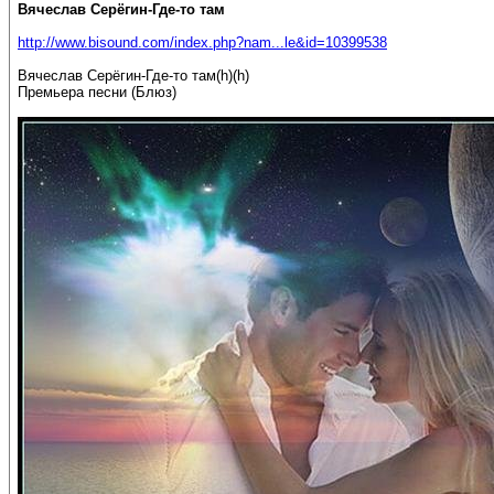
Вячеслав Серёгин-Где-то там
http://www.bisound.com/index.php?nam...le&id=10399538
Вячеслав Серёгин-Где-то там(h)(h)
Премьера песни (Блюз)