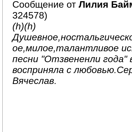
Сообщение от
Лилия Бай
324578)
(h)(h)
Душевное,ностальгическо
ое,милое,талантливое ис
песни "Отзвененли года" 
восприняла с любовью.Се
Вячеслав.