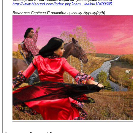
http://www.bisound.com/index.php?nam...le&id=10400695
Вячеслав Серёгин-Я полюбил цыганку Аурику(h)(h)