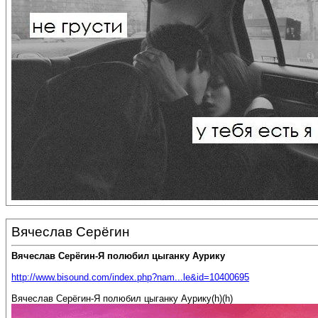
Вячеслав Серёгин
Вячеслав Серёгин-Я полюбил цыганку Аурику
http://www.bisound.com/index.php?nam...le&id=10400695
Вячеслав Серёгин-Я полюбил цыганку Аурику(h)(h)