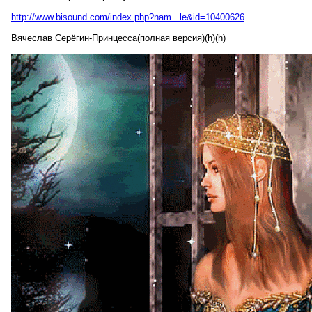
http://www.bisound.com/index.php?nam...le&id=10400626
Вячеслав Серёгин-Принцесса(полная версия)(h)(h)