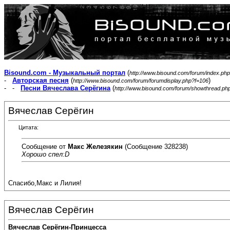
Bisound.com - Музыкальный портал
(
http://www.bisound.com/forum/index.php
-
Авторская песня
(
)
http://www.bisound.com/forum/forumdisplay.php?f=106
- -
Песни Вячеслава Серёгина
(
http://www.bisound.com/forum/showthread.ph
Вячеслав Серёгин
Цитата:
Сообщение от
Макс Железякин
(Сообщение 328238)
Хорошо спел:D
Спасибо,Макс и Лилия!
Вячеслав Серёгин
Вячеслав Серёгин-Принцесса