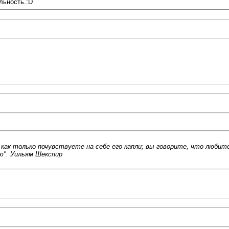
льность.:D
как только почувствуете на себе его капли; вы говорите, что любите
ю". Уильям Шекспир