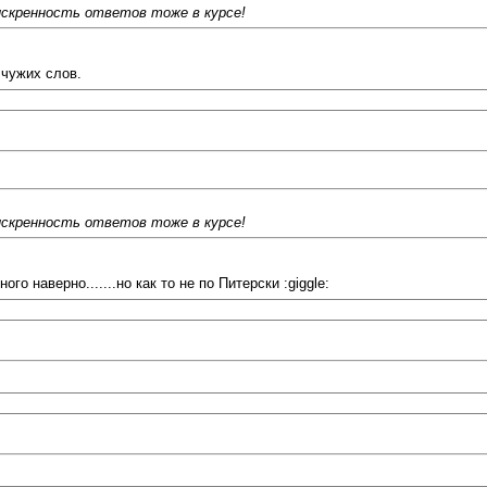
про искренность ответов тоже в курсе!
 чужих слов.
про искренность ответов тоже в курсе!
ного наверно.......но как то не по Питерски :giggle: