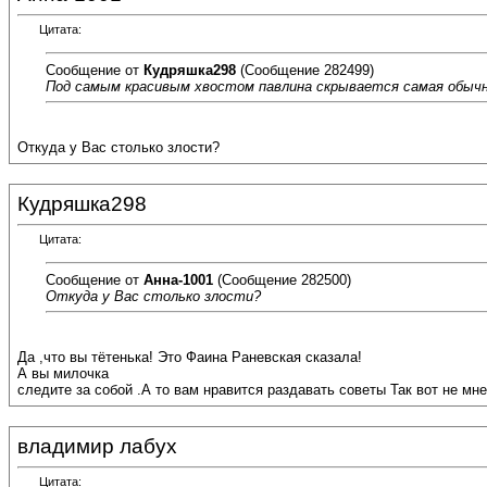
Цитата:
Сообщение от
Кудряшка298
(Сообщение 282499)
Под самым красивым хвостом павлина скрывается самая обычна
Откуда у Вас столько злости?
Кудряшка298
Цитата:
Сообщение от
Анна-1001
(Сообщение 282500)
Откуда у Вас столько злости?
Да ,что вы тётенька! Это Фаина Раневская сказала!
А вы милочка
следите за собой .А то вам нравится раздавать советы Так вот не мне!!!!
владимир лабух
Цитата: