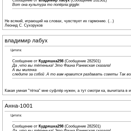
Сообщение от
владимир лабух
(Сообщение 282502)
Вот она культура то попёрла:giggle:
Не всякий, играющий на словах, чувствует их гармонию. (...)
Леонид С. Сухоруков
владимир лабух
Цитата:
Сообщение от
Кудряшка298
(Сообщение 282501)
Да ,что вы тётенька! Это Фаина Раневская сказала!
А вы милочка
следите за собой .А то вам нравится раздавать советы Так вот не
Какая умная "тётка" мне суфлёр нужен, а тут смотри ка, вычитала в ин
Анна-1001
Цитата:
Сообщение от
Кудряшка298
(Сообщение 282501)
Да ,что вы тётенька! Это Фаина Раневская сказала!