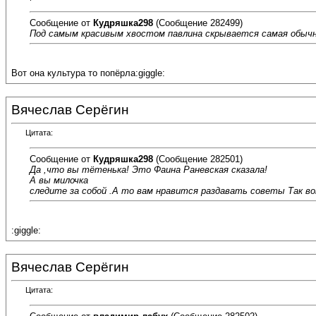
Сообщение от
Кудряшка298
(Сообщение 282499)
Под самым красивым хвостом павлина скрывается самая обычна
Вот она культура то попёрла:giggle:
Вячеслав Серёгин
Цитата:
Сообщение от
Кудряшка298
(Сообщение 282501)
Да ,что вы тётенька! Это Фаина Раневская сказала!
А вы милочка
следите за собой .А то вам нравится раздавать советы Так вот не
:giggle:
Вячеслав Серёгин
Цитата: