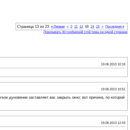
Страница 13 из 23
«
Первая
<
3
11
12
13
14
15
>
Последняя
»
Показывать 40 сообщений этой темы на одной странице
19.06.2013 10:18
19.06.2013 10:51
егкое дуновение заставляет вас закрыть окно; вот причина, по которой
19.06.2013 12:43