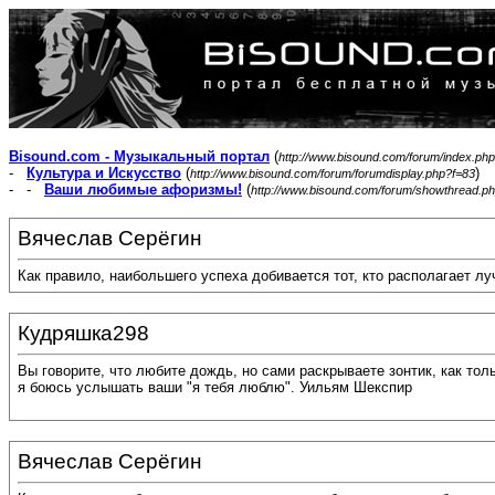
Bisound.com - Музыкальный портал
(
http://www.bisound.com/forum/index.php
-
Культура и Искусство
(
)
http://www.bisound.com/forum/forumdisplay.php?f=83
- -
Ваши любимые афоризмы!
(
http://www.bisound.com/forum/showthread.p
Вячеслав Серёгин
Как правило, наибольшего успеха добивается тот, кто располагает л
Кудряшка298
Вы говорите, что любите дождь, но сами раскрываете зонтик, как толь
я боюсь услышать ваши "я тебя люблю". Уильям Шекспир
Вячеслав Серёгин