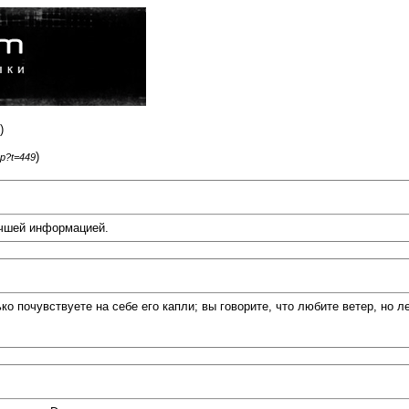
)
)
hp?t=449
учшей информацией.
ко почувствуете на себе его капли; вы говорите, что любите ветер, но л