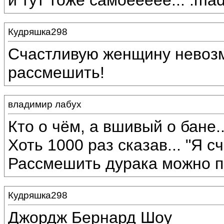
и тут тоже самоеееее... :mad
Кудряшка298
Счастливую женщину невозм
рассмешить!
владимир лабух
Кто о чём, а вшивый о бане...
Хоть 1000 раз сказав... "Я с
Рассмешить дурака можно по
Кудряшка298
Джордж Бернард Шоу