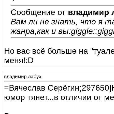
Сообщение от
владимир 
Вам ли не знать, что я т
жанра,как и вы:giggle::giggl
Но вас всё больше на "туале
меня!:D
владимир лабух
=Вячеслав Серёгин;297650]Н
юмор тянет...в отличии от ме