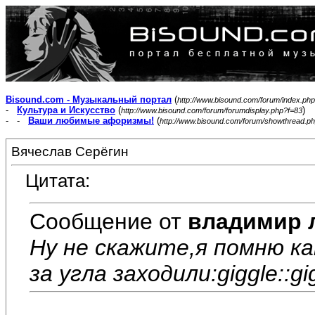
Bisound.com - Музыкальный портал
(
http://www.bisound.com/forum/index.php
-
Культура и Искусство
(
)
http://www.bisound.com/forum/forumdisplay.php?f=83
- -
Ваши любимые афоризмы!
(
http://www.bisound.com/forum/showthread.p
Вячеслав Серёгин
Цитата:
Сообщение от
владимир 
Ну не скажите,я помню как
за угла заходили:giggle::gig