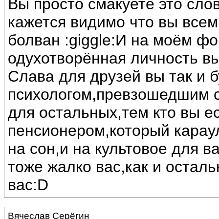
Вы просто смакуете это сло
кажется видимо что вы всем 
болван :giggle:И на моём фо
одухотворённая личность вы
Слава для друзей вы так и 
психологом,превзошедшим с
для остальных,тем кто вы е
пенсионером,который карау
на сон,и на культовое для ва
тоже жалко вас,как и остал
вас:D
Вячеслав Серёгин