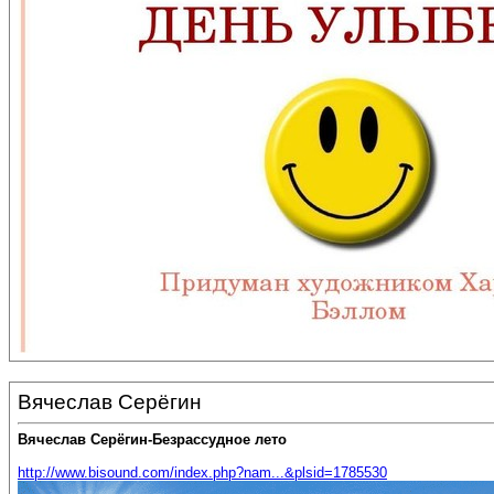
Вячеслав Серёгин
Вячеслав Серёгин-Безрассудное лето
http://www.bisound.com/index.php?nam...&plsid=1785530