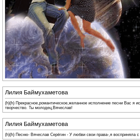
Лилия Баймухаметова
(h)(h) Прекрасное,романтическое,желанное исполнение песни Вас я 
творчество. Ты молодец,Вячеслав!
Лилия Баймухаметова
(h)(h) Песню- Вячеслав Серёгин - У любви свои права-,я восприняла