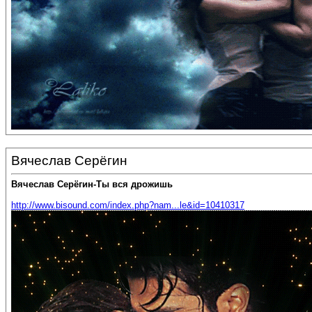
Вячеслав Серёгин
Вячеслав Серёгин-Ты вся дрожишь
http://www.bisound.com/index.php?nam...le&id=10410317