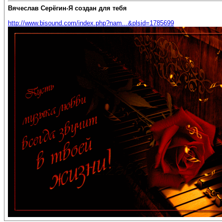
Вячеслав Серёгин-Я создан для тебя
http://www.bisound.com/index.php?nam...&plsid=1785699