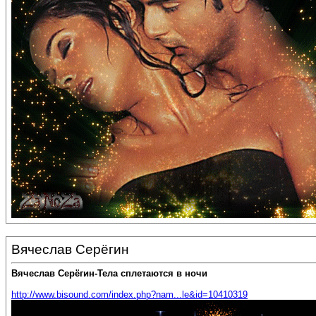
Вячеслав Серёгин
Вячеслав Серёгин-Тела сплетаются в ночи
http://www.bisound.com/index.php?nam...le&id=10410319