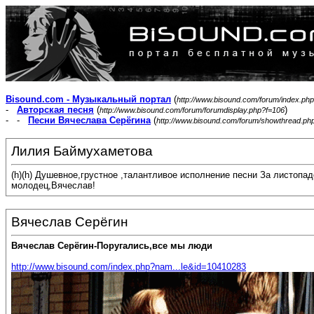
Bisound.com - Музыкальный портал
(
http://www.bisound.com/forum/index.php
-
Авторская песня
(
)
http://www.bisound.com/forum/forumdisplay.php?f=106
- -
Песни Вячеслава Серёгина
(
http://www.bisound.com/forum/showthread.ph
Лилия Баймухаметова
(h)(h) Душевное,грустное ,талантливое исполнение песни За листопа
молодец,Вячеслав!
Вячеслав Серёгин
Вячеслав Серёгин-Поругались,все мы люди
http://www.bisound.com/index.php?nam...le&id=10410283