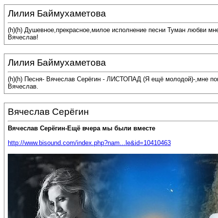
Лилия Баймухаметова
(h)(h) Душевное,прекрасное,милое исполнение песни Туман любви мн
Вячеслав!
Лилия Баймухаметова
(h)(h) Песня- Вячеслав Серёгин - ЛИСТОПАД (Я ещё молодой)-,мне п
Вячеслав.
Вячеслав Серёгин
Вячеслав Серёгин-Ещё вчера мы были вместе
http://www.bisound.com/index.php?nam...le&id=10410463