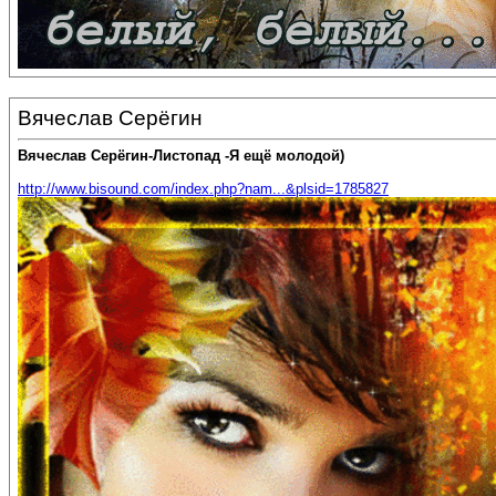
Вячеслав Серёгин
Вячеслав Серёгин-Листопад -Я ещё молодой)
http://www.bisound.com/index.php?nam...&plsid=1785827