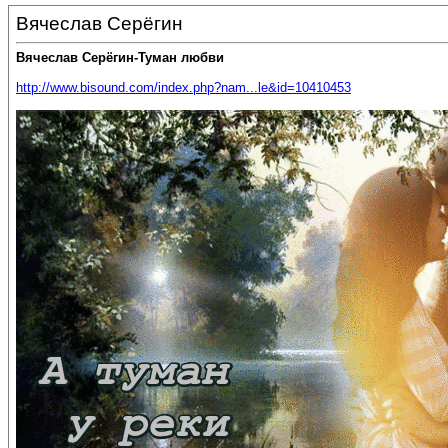
Вячеслав Серёгин
Вячеслав Серёгин-Туман любви
http://www.bisound.com/index.php?nam...le&id=10410453