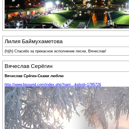
Лилия Баймухаметова
(h)(h) Спасибо за прекасное исполнение песни, Вячеслав!
Вячеслав Серёгин
Вячеслав Срёгин-Скажи люблю
http://www.bisound.com/index.php?nam...&plsid=1785726