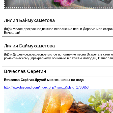
Лилия Баймухаметова
(h)(h) Милое,прекрасное,нежное исполнение песни Дорогие мои стари
Вячеслав!
Лилия Баймухаметова
(h)(h) Душевное,прекрасное,милое исполнение песни Встреча в сети 
романтическому ,прекрасному общению в сети!Ты молодец, Вячеслав
Вячеслав Серёгин
Вячеслав Серёгин-Другой мне женщины не надо
http://www.bisound.com/index.php?nam...&plsid=1785653