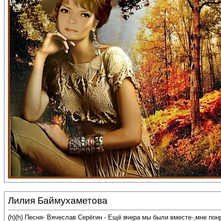
Лилия Баймухаметова
(h)(h) Песня- Вячеслав Серёгин - Ещё вчера мы были вместе-,мне по