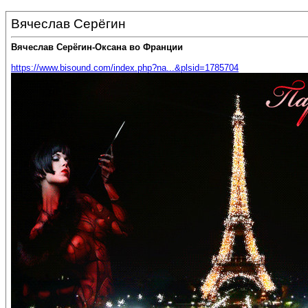
Вячеслав Серёгин
Вячеслав Серёгин-Оксана во Франции
https://www.bisound.com/index.php?na...&plsid=1785704