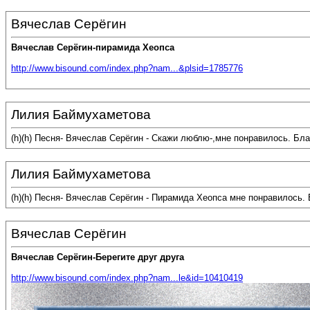
Вячеслав Серёгин
Вячеслав Серёгин-пирамида Хеопса
http://www.bisound.com/index.php?nam...&plsid=1785776
Лилия Баймухаметова
(h)(h) Песня- Вячеслав Серёгин - Скажи люблю-,мне понравилось. Б
Лилия Баймухаметова
(h)(h) Песня- Вячеслав Серёгин - Пирамида Хеопса мне понравилось.
Вячеслав Серёгин
Вячеслав Серёгин-Берегите друг друга
http://www.bisound.com/index.php?nam...le&id=10410419