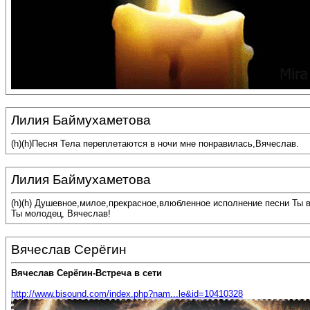
Лилия Баймухаметова
(h)(h)Песня Тела переплетаются в ночи мне понравилась,Вячеслав.
Лилия Баймухаметова
(h)(h) Душевное,милое,прекрасное,влюбленное исполнение песни Ты 
Ты молодец, Вячеслав!
Вячеслав Серёгин
Вячеслав Серёгин-Встреча в сети
http://www.bisound.com/index.php?nam...le&id=10410328