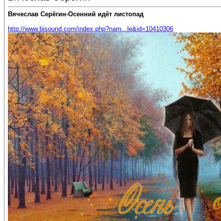
Вячеслав Серёгин-Осенний идёт листопад
http://www.bisound.com/index.php?nam...le&id=10410306