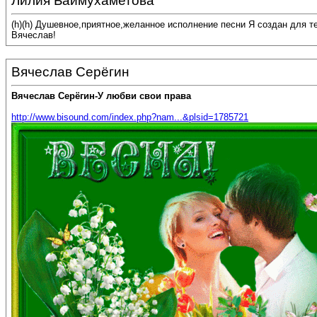
Лилия Баймухаметова
(h)(h) Душевное,приятное,желанное исполнение песни Я создан для т
Вячеслав!
Вячеслав Серёгин
Вячеслав Серёгин-У любви свои права
http://www.bisound.com/index.php?nam...&plsid=1785721