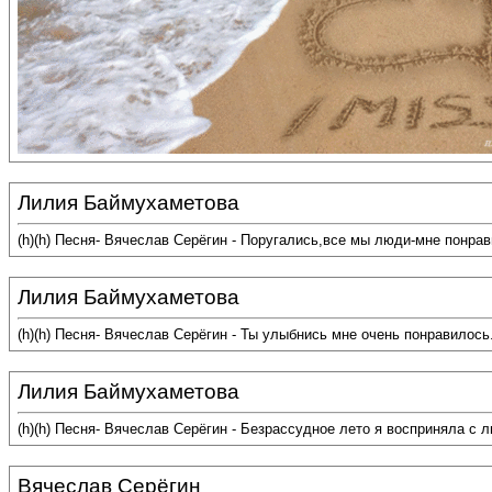
Лилия Баймухаметова
(h)(h) Песня- Вячеслав Серёгин - Поругались,все мы люди-мне понра
Лилия Баймухаметова
(h)(h) Песня- Вячеслав Серёгин - Ты улыбнись мне очень понравилос
Лилия Баймухаметова
(h)(h) Песня- Вячеслав Серёгин - Безрассудное лето я восприняла с
Вячеслав Серёгин