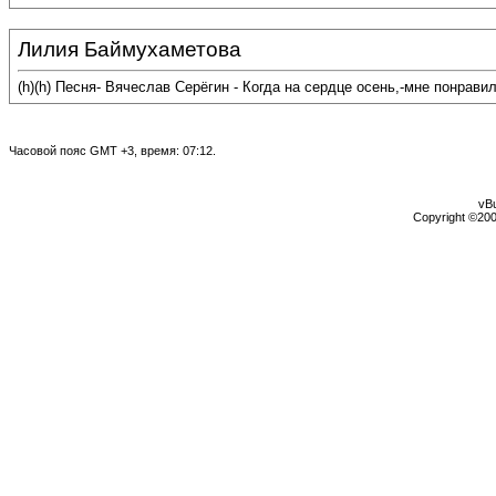
Лилия Баймухаметова
(h)(h) Песня- Вячеслав Серёгин - Когда на сердце осень,-мне понрави
Часовой пояс GMT +3, время:
07:12
.
vBu
Copyright ©2000