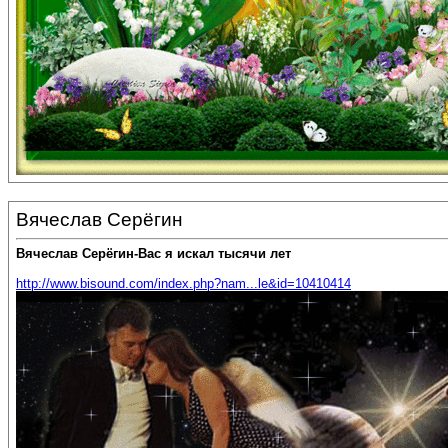
Вячеслав Серёгин
Вячеслав Серёгин-Вас я искал тысячи лет
http://www.bisound.com/index.php?nam...le&id=10410414