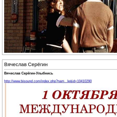
Вячеслав Серёгин
Вячеслав Серёгин-Улыбнись
http://www.bisound.com/index.php?nam...le&id=10410290