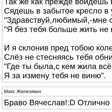
Так же как прежде войдёшь 
Сядешь в забытое кресло в у
"Здравствуй,любимый,-мне 
"Я без тебя больше жить не 
И я склонив пред тобою кол
Слёз не стесняясь тебя обн
"Где ты была,с кем жила вс
Я за измену тебя не виню".
Макс Железякин
Браво Вячеслав!:D Отлично