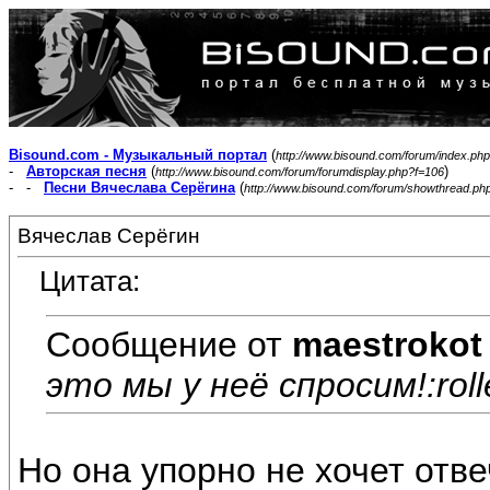
Bisound.com - Музыкальный портал
(
http://www.bisound.com/forum/index.php
-
Авторская песня
(
)
http://www.bisound.com/forum/forumdisplay.php?f=106
- -
Песни Вячеслава Серёгина
(
http://www.bisound.com/forum/showthread.ph
Вячеслав Серёгин
Цитата:
Сообщение от
maestrokot
это мы у неё спросим!:roll
Но она упорно не хочет отве