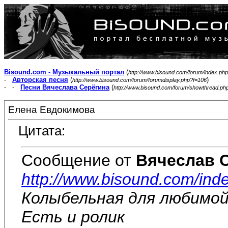
Bisound.com - Музыкальный портал
(
http://www.bisound.com/forum/index.php
-
Авторская песня
(
)
http://www.bisound.com/forum/forumdisplay.php?f=106
- -
Песни Вячеслава Серёгина
(
http://www.bisound.com/forum/showthread.ph
Елена Евдокимова
Цитата:
Сообщение от
Вячеслав 
http://www.bisound.com/ind
Колыбельная для любимой
Есть и ролик