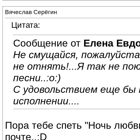
Вячеслав Серёгин
Цитата:
Сообщение от
Елена Евд
Не смущайся, пожалуйста
не отнять!...Я так не по
песни..:o:)
С удовольствием еще бы 
исполнении....
Пора тебе спеть "Ночь люб
почте..:D