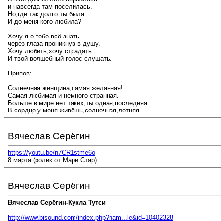
и навсегда там поселилась.
Но,где так долго ты была
И до меня кого любила?
Хочу я о тебе всё знать
через глаза проникнув в душу.
Хочу любить,хочу страдать
И твой волшебный голос слушать.
Припев:
Солнечная женщина,самая желанная!
Самая любимая и немного странная.
Больше в мире нет таких,ты одная,последняя.
В сердце у меня живёшь,солнечная,летняя.
Вячеслав Серёгин
https://youtu.be/n7CR1stme6o
8 марта (ролик от Мари Стар)
Вячеслав Серёгин
Вячеслав Серёгин-Кукла Тутси
http://www.bisound.com/index.php?nam...le&id=10402328