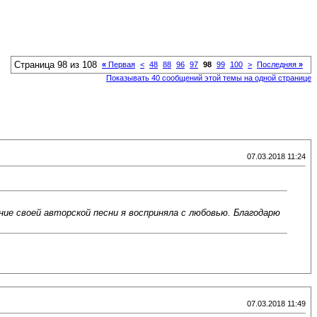
Страница 98 из 108
«
Первая
<
48
88
96
97
98
99
100
>
Последняя
»
Показывать 40 сообщений этой темы на одной странице
07.03.2018 11:24
ние своей авторской песни я восприняла с любовью. Благодарю
07.03.2018 11:49