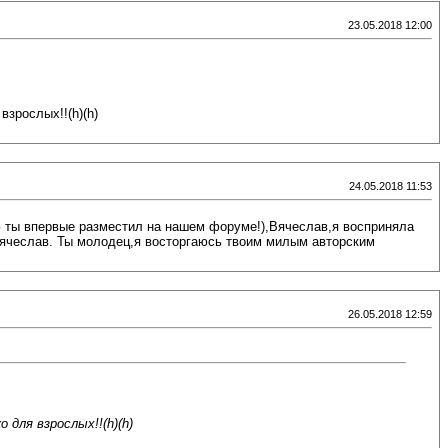
23.05.2018 12:00
зрослых!!(h)(h)
24.05.2018 11:53
ую ты впервые разместил на нашем форуме!),Вячеслав,я восприняла
Вячеслав. Ты молодец,я восторгаюсь твоим милым авторским
26.05.2018 12:59
 для взрослых!!(h)(h)