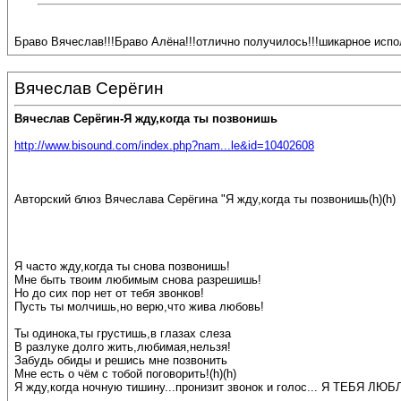
Браво Вячеслав!!!Браво Алёна!!!отлично получилось!!!шикарное испол
Вячеслав Серёгин
Вячеслав Серёгин-Я жду,когда ты позвонишь
http://www.bisound.com/index.php?nam...le&id=10402608
Авторский блюз Вячеслава Серёгина "Я жду,когда ты позвонишь(h)(h)
Я часто жду,когда ты снова позвонишь!
Мне быть твоим любимым снова разрешишь!
Но до сих пор нет от тебя звонков!
Пусть ты молчишь,но верю,что жива любовь!
Ты одинока,ты грустишь,в глазах слеза
В разлуке долго жить,любимая,нельзя!
Забудь обиды и решись мне позвонить
Мне есть о чём с тобой поговорить!(h)(h)
Я жду,когда ночную тишину...пронизит звонок и голос... Я ТЕБЯ ЛЮБЛ