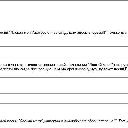
есни "Ласкай меня",которую я выкладываю здесь впервые!!" Только для в
олосы (очень эротическая версия твоей композиции "Ласкай меня",котор
релести любви,за прекрасную,нежную аранжировку,музыку,текст песни,
ей песни "Ласкай меня",которую я выкладываю здесь впервые!!" Только