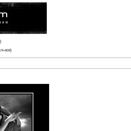
)
)
p?t=909