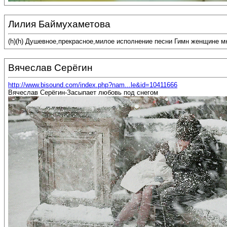
Лилия Баймухаметова
(h)(h) Душевное,прекрасное,милое исполнение песни Гимн женщине м
Вячеслав Серёгин
http://www.bisound.com/index.php?nam...le&id=10411666
Вячеслав Серёгин-Засыпает любовь под снегом