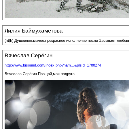
Лилия Баймухаметова
(h)(h) Душевное,милое,прекрасное исполнение песни Засыпает любов
Вячеслав Серёгин
http://www.bisound.com/index.php?nam...&plsid=1788274
Вячеслав Серёгин-Прощай,моя подруга