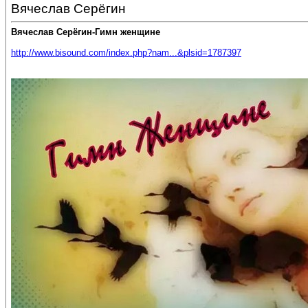
Вячеслав Серёгин
Вячеслав Серёгин-Гимн женщине
http://www.bisound.com/index.php?nam...&plsid=1787397