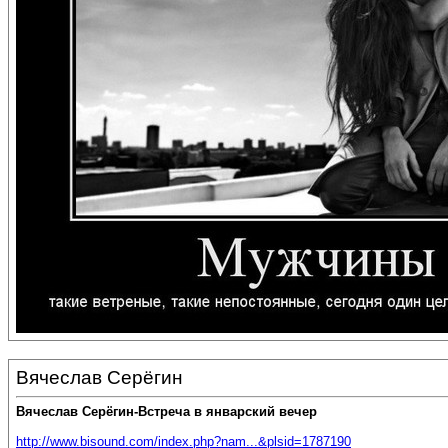
Вячеслав Серёгин
Вячеслав Серёгин-Встреча в январский вечер
http://www.bisound.com/index.php?nam...&plsid=1787190