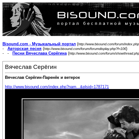
Bisound.com - Музыкальный портал
(
http://www.bisound.com/forum/index.php
-
Авторская песня
(
)
http://www.bisound.com/forum/forumdisplay.php?f=106
- -
Песни Вячеслава Серёгина
(
http://www.bisound.com/forum/showthread.ph
Вячеслав Серёгин
Вячеслав Серёгин-Паренёк и ветерок
http://www.bisound.com/index.php?nam...&plsid=1787171