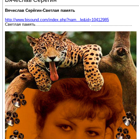
Вячеслав Серёгин-Светлая память
http://www.bisound.com/index.php?nam...le&id=10412985
Светлая память............................................ .................................