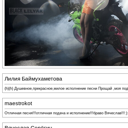
Лилия Баймухаметова
(h)(h) Душевное,прекрасное,милое исполнение песни Прощай ,моя под
maestrokot
Отличная песня!!!отличная подача и исполнение!!!браво Вячеслав!!!:):
Вячеслав Серёгин