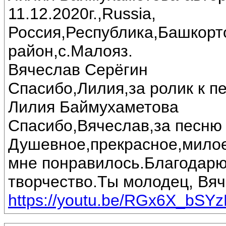
11.12.2020г.,Russia,
Россия,Республика,Башкорт
район,с.Малояз.
Вячеслав Серёгин
Спасибо,Лилия,за ролик к пе
Лилия Баймухаметова
Спасибо,Вячеслав,за песню 
Душевное,прекрасное,милое
мне понравилось.Благодарю
творчество.Ты молодец, Вяч
https://youtu.be/RGx6X_bSY