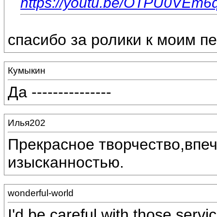
https://youtu.be/OTPU0VEm6
спасибо за ролики к моим п
Кумыкин
Да ---------------
Илья202
Прекрасное творчество,впеч
изысканностью.
wonderful-world
I'd be careful with those serv