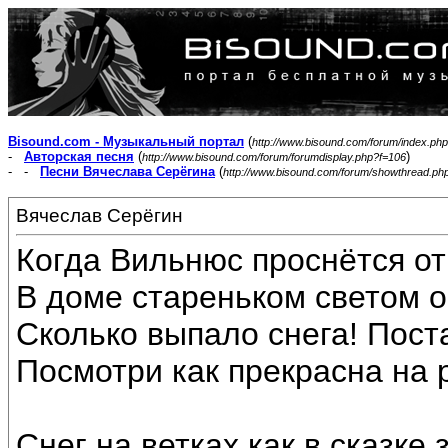
Bisound.com - Музыкальный портал
(
http://www.bisound.com/forum/index.php
-
Авторская песня
(
)
http://www.bisound.com/forum/forumdisplay.php?f=106
- -
Песни Вячеслава Серёгина
(
http://www.bisound.com/forum/showthread.ph
Вячеслав Серёгин
Когда Вильнюс проснётся от
В доме стареньком светом о
Сколько выпало снега! Пост
Посмотри как прекрасна на 
Снег на ветках как в сказке