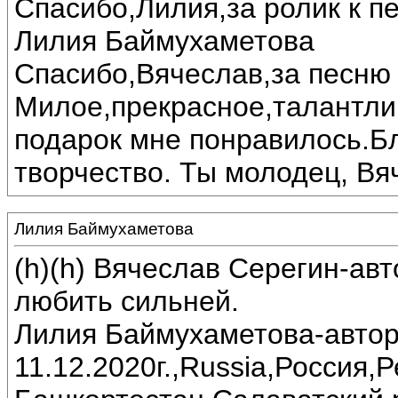
Спасибо,Лилия,за ролик к пе
Лилия Баймухаметова
Спасибо,Вячеслав,за песню 
Милое,прекрасное,талантли
подарок мне понравилось.Б
творчество. Ты молодец, Вя
Лилия Баймухаметова
(h)(h) Вячеслав Серегин-ав
любить сильней.
Лилия Баймухаметова-автор
11.12.2020г.,Russia,Россия,