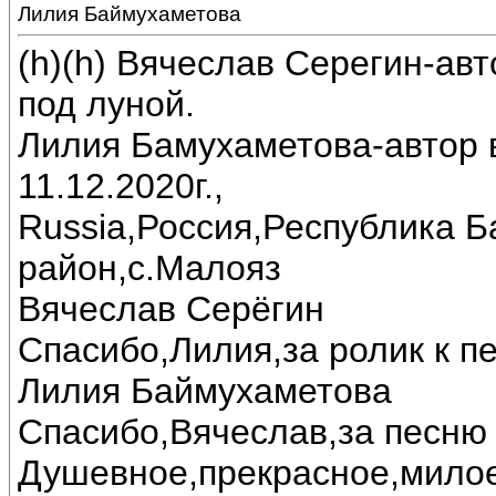
Лилия Баймухаметова
(h)(h) Вячеслав Серегин-ав
под луной.
Лилия Бамухаметова-автор в
11.12.2020г.,
Russia,Россия,Республика 
район,с.Малояз
Вячеслав Серёгин
Спасибо,Лилия,за ролик к пе
Лилия Баймухаметова
Спасибо,Вячеслав,за песню 
Душевное,прекрасное,милое