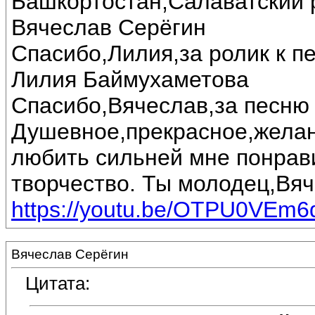
Башкортостан,Салаватский 
Вячеслав Серёгин
Спасибо,Лилия,за ролик к п
Лилия Баймухаметова
Спасибо,Вячеслав,за песню 
Душевное,прекрасное,желан
любить сильней мне понрав
творчество. Ты молодец,Вяч
https://youtu.be/OTPU0VEm6
Вячеслав Серёгин
Цитата: