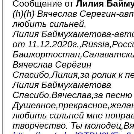
Сообщение от
Лилия Байм
(h)(h) Вячеслав Серегин-ав
любить сильней.
Лилия Баймухаметова-авто
от 11.12.2020г.,Russia,Рос
Башкортостан,Салаватский
Вячеслав Серёгин
Спасибо,Лилия,за ролик к п
Лилия Баймухаметова
Спасибо,Вячеслав,за песню 
Душевное,прекрасное,желан
любить сильней мне понрав
творчество. Ты молодец,Вя