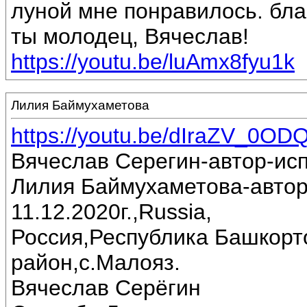
луной мне понравилось. бла
ты молодец, Вячеслав!
https://youtu.be/luAmx8fyu1k
Лилия Баймухаметова
https://youtu.be/dIraZV_0OD
Вячеслав Серегин-автор-ис
Лилия Баймухаметова-автор
11.12.2020г.,Russia,
Россия,Республика Башкорт
район,с.Малояз.
Вячеслав Серёгин