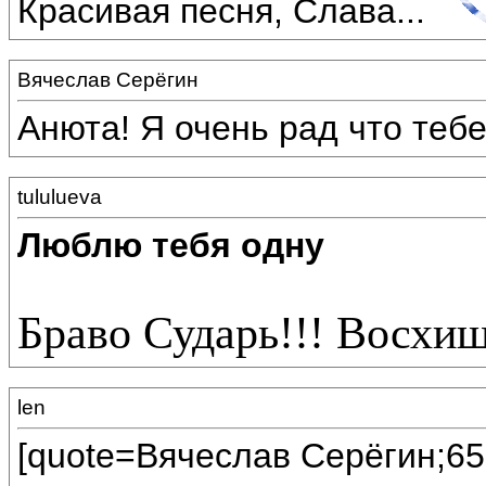
Красивая песня, Слава...
Вячеслав Серёгин
Анюта! Я очень рад что теб
tululueva
Люблю тебя одну
Браво Сударь!!! Восхи
len
[quote=Вячеслав Серёгин;65