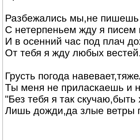
Разбежались мы,не пишешь 
С нетерпеньем жду я писем
И в осенний час под плач до
От тебя я жду любых вестей
Грусть погода навевает,тяж
Ты меня не приласкаешь и 
"Без тебя я так скучаю,быть 
Лишь дожди,да злые ветры г