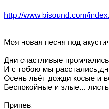
http://www.bisound.com/inde
Моя новая песня под акустич
________________________
Дни счастливые промчались
И с тобою мы расстались,д
Осень льёт дожди косые и в
Беспокойные и злые... листь
Припев: