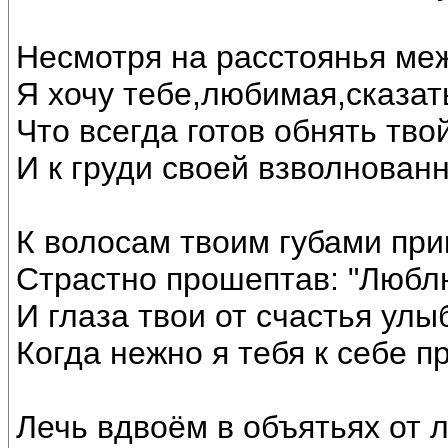
Несмотря на расстоянья ме
Я хочу тебе,любимая,сказат
Что всегда готов обнять тво
И к груди своей взволнован
К волосам твоим губами при
Страстно прошептав: "Люблю
И глаза твои от счастья улы
Когда нежно я тебя к себе п
Лечь вдвоём в объятьях от 