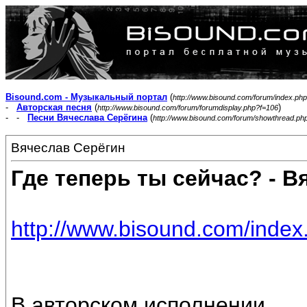
Bisound.com - Музыкальный портал
(
http://www.bisound.com/forum/index.php
-
Авторская песня
(
)
http://www.bisound.com/forum/forumdisplay.php?f=106
- -
Песни Вячеслава Серёгина
(
http://www.bisound.com/forum/showthread.ph
Вячеслав Серёгин
Где теперь ты сейчас? - В
http://www.bisound.com/inde
В авторском исполнении.