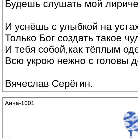
Будешь слушать мой лириче
И уснёшь с улыбкой на устах
Только Бог создать такое чу
И тебя собой,как тёплым од
Всю укрою нежно с головы до
Вячеслав Серёгин.
Анна-1001