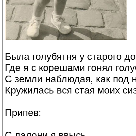
Была голубятня у старого до
Где я с корешами гонял голу
С земли наблюдая, как под
Кружилась вся стая моих си
Припев:
С ладони я ввысь