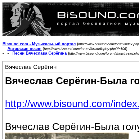
Bisound.com - Музыкальный портал
(
http://www.bisound.com/forum/index.php
-
Авторская песня
(
)
http://www.bisound.com/forum/forumdisplay.php?f=106
- -
Песни Вячеслава Серёгина
(
http://www.bisound.com/forum/showthread.ph
Вячеслав Серёгин
Вячеслав Серёгин-Была г
http://www.bisound.com/inde
Вячеслав Серёгин-Была голу