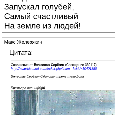
Запускал голубей,
Самый счастливый
На земле из людей!
Макс Железякин
Цитата:
Сообщение от
Вячеслав Серёгин
(Сообщение 330117)
http://www.bisound.com/index.php?nam...le&id=10401380
Вячеслав Серёгин-Одинокая трель телефона
Премьера песни!(h)(h)