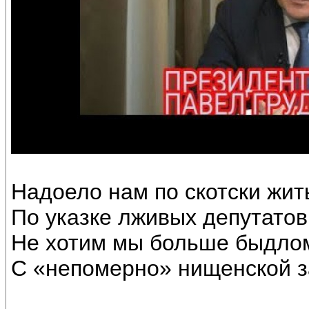
Надоело нам по скотски жит
По указке лживых депутатов
Не хотим мы больше быдло
С «непомерно» нищенской з