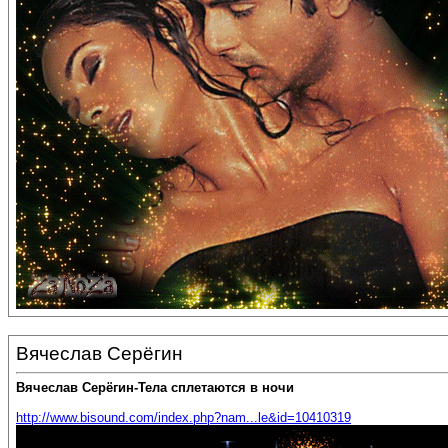
Вячеслав Серёгин
Вячеслав Серёгин-Тела сплетаются в ночи
http://www.bisound.com/index.php?nam...le&id=10410319