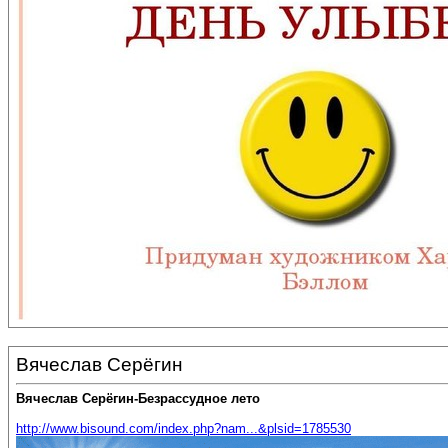
Вячеслав Серёгин
Вячеслав Серёгин-Безрассудное лето
http://www.bisound.com/index.php?nam...&plsid=1785530