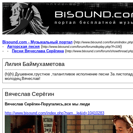
Bisound.com - Музыкальный портал
(
http://www.bisound.com/forum/index.php
-
Авторская песня
(
)
http://www.bisound.com/forum/forumdisplay.php?f=106
- -
Песни Вячеслава Серёгина
(
http://www.bisound.com/forum/showthread.ph
Лилия Баймухаметова
(h)(h) Душевное,грустное ,талантливое исполнение песни За листопа
молодец,Вячеслав!
Вячеслав Серёгин
Вячеслав Серёгин-Поругались,все мы люди
http://www.bisound.com/index.php?nam...le&id=10410283