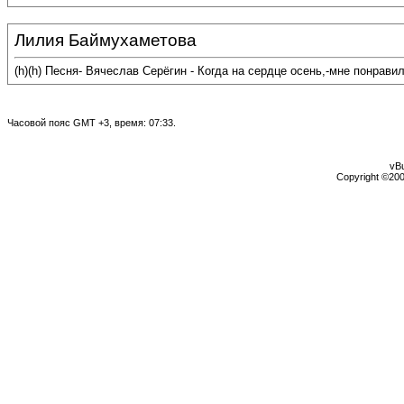
Лилия Баймухаметова
(h)(h) Песня- Вячеслав Серёгин - Когда на сердце осень,-мне понрави
Часовой пояс GMT +3, время:
07:33
.
vBu
Copyright ©2000