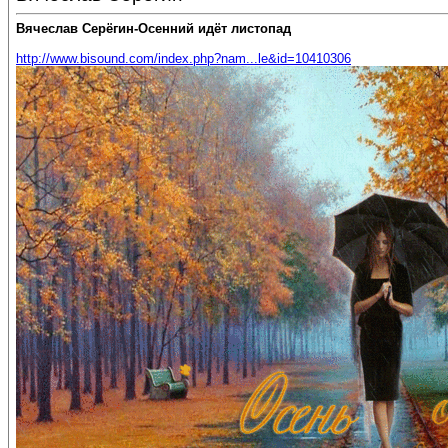
Вячеслав Серёгин-Осенний идёт листопад
http://www.bisound.com/index.php?nam...le&id=10410306