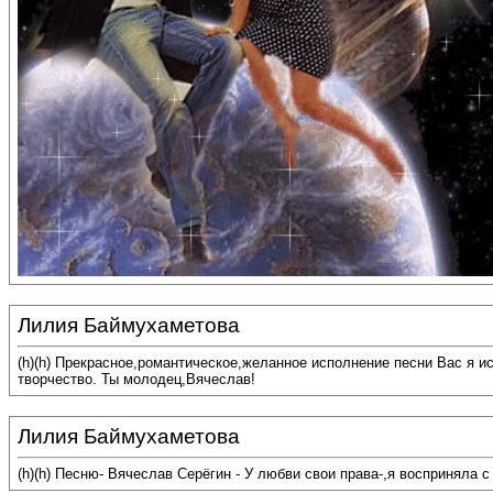
Лилия Баймухаметова
(h)(h) Прекрасное,романтическое,желанное исполнение песни Вас я 
творчество. Ты молодец,Вячеслав!
Лилия Баймухаметова
(h)(h) Песню- Вячеслав Серёгин - У любви свои права-,я восприняла