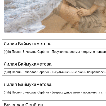
Лилия Баймухаметова
(h)(h) Песня- Вячеслав Серёгин - Поругались,все мы люди-мне понра
Лилия Баймухаметова
(h)(h) Песня- Вячеслав Серёгин - Ты улыбнись мне очень понравилос
Лилия Баймухаметова
(h)(h) Песня- Вячеслав Серёгин - Безрассудное лето я восприняла с
Вячеслав Серёгин