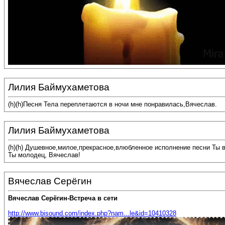
Лилия Баймухаметова
(h)(h)Песня Тела переплетаются в ночи мне понравилась,Вячеслав.
Лилия Баймухаметова
(h)(h) Душевное,милое,прекрасное,влюбленное исполнение песни Ты 
Ты молодец, Вячеслав!
Вячеслав Серёгин
Вячеслав Серёгин-Встреча в сети
http://www.bisound.com/index.php?nam...le&id=10410328