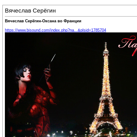
Вячеслав Серёгин
Вячеслав Серёгин-Оксана во Франции
https://www.bisound.com/index.php?na...&plsid=1785704