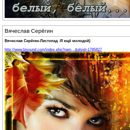
Вячеслав Серёгин
Вячеслав Серёгин-Листопад -Я ещё молодой)
http://www.bisound.com/index.php?nam...&plsid=1785827