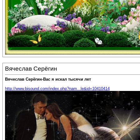
Вячеслав Серёгин
Вячеслав Серёгин-Вас я искал тысячи лет
http://www.bisound.com/index.php?nam...le&id=10410414