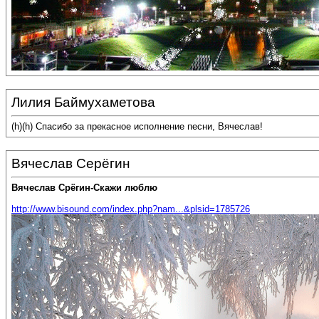
Лилия Баймухаметова
(h)(h) Спасибо за прекасное исполнение песни, Вячеслав!
Вячеслав Серёгин
Вячеслав Срёгин-Скажи люблю
http://www.bisound.com/index.php?nam...&plsid=1785726