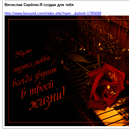
Вячеслав Серёгин-Я создан для тебя
http://www.bisound.com/index.php?nam...&plsid=1785699