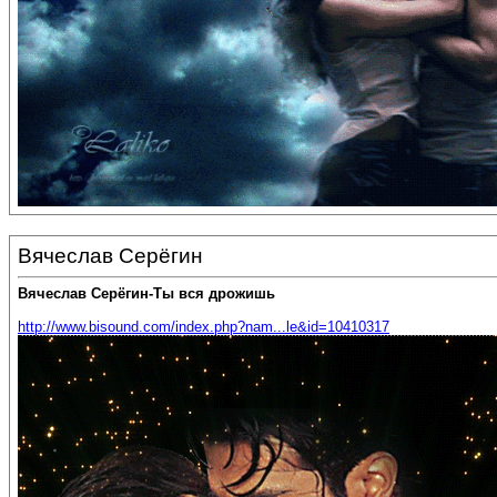
Вячеслав Серёгин
Вячеслав Серёгин-Ты вся дрожишь
http://www.bisound.com/index.php?nam...le&id=10410317