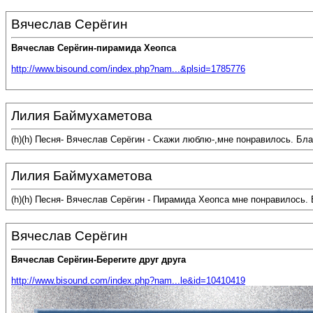
Вячеслав Серёгин
Вячеслав Серёгин-пирамида Хеопса
http://www.bisound.com/index.php?nam...&plsid=1785776
Лилия Баймухаметова
(h)(h) Песня- Вячеслав Серёгин - Скажи люблю-,мне понравилось. Б
Лилия Баймухаметова
(h)(h) Песня- Вячеслав Серёгин - Пирамида Хеопса мне понравилось.
Вячеслав Серёгин
Вячеслав Серёгин-Берегите друг друга
http://www.bisound.com/index.php?nam...le&id=10410419