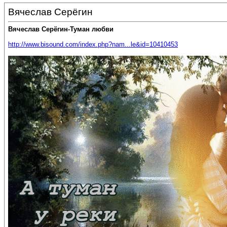
Вячеслав Серёгин
Вячеслав Серёгин-Туман любви
http://www.bisound.com/index.php?nam...le&id=10410453