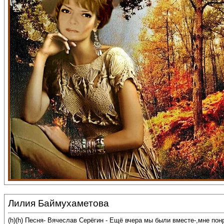
Лилия Баймухаметова
(h)(h) Песня- Вячеслав Серёгин - Ещё вчера мы были вместе-,мне по