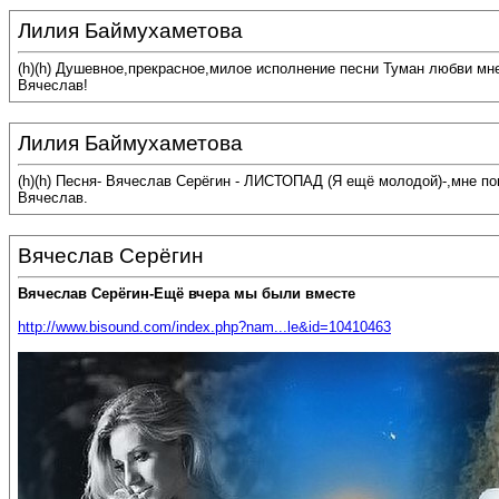
Лилия Баймухаметова
(h)(h) Душевное,прекрасное,милое исполнение песни Туман любви мн
Вячеслав!
Лилия Баймухаметова
(h)(h) Песня- Вячеслав Серёгин - ЛИСТОПАД (Я ещё молодой)-,мне п
Вячеслав.
Вячеслав Серёгин
Вячеслав Серёгин-Ещё вчера мы были вместе
http://www.bisound.com/index.php?nam...le&id=10410463