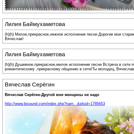
Лилия Баймухаметова
(h)(h) Милое,прекрасное,нежное исполнение песни Дорогие мои стари
Вячеслав!
Лилия Баймухаметова
(h)(h) Душевное,прекрасное,милое исполнение песни Встреча в сети 
романтическому ,прекрасному общению в сети!Ты молодец, Вячеслав
Вячеслав Серёгин
Вячеслав Серёгин-Другой мне женщины не надо
http://www.bisound.com/index.php?nam...&plsid=1785653