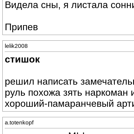
Видела сны, я листала сонн
Припев
lelik2008
стишок
решил написать замечательны
руль похожа зять наркоман и
хороший-памаранчевый арти
a.totenkopf