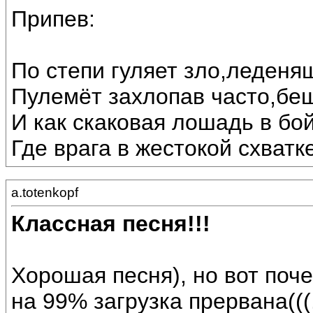
Припев:
По степи гуляет зло,леденя
Пулемёт захлопав часто,бе
И как скаковая лошадь в бой
Где врага в жестокой схватк
a.totenkopf
Классная песня!!!
Хорошая песня), но вот поч
на 99% загрузка прервана(((