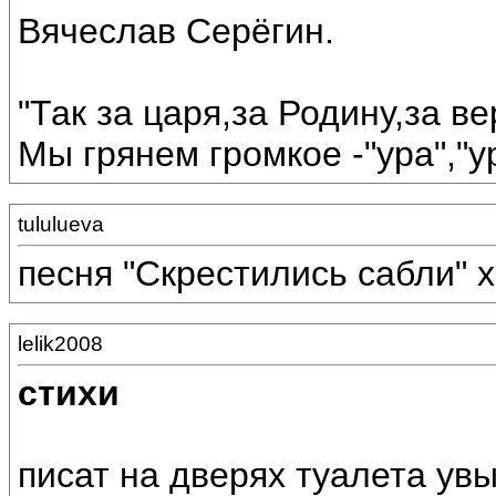
Вячеслав Серёгин.
"Так за царя,за Родину,за ве
Мы грянем громкое -"ура","ура
tululueva
песня "Скрестились сабли" 
lelik2008
стихи
писат на дверях туалета ув