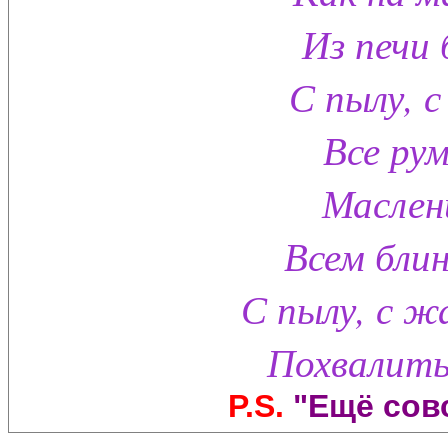
Из печи 
С пылу, с
Все рум
Маслен
Всем блин
С пылу, с ж
Похвалить
P.S.
"Ещё совс