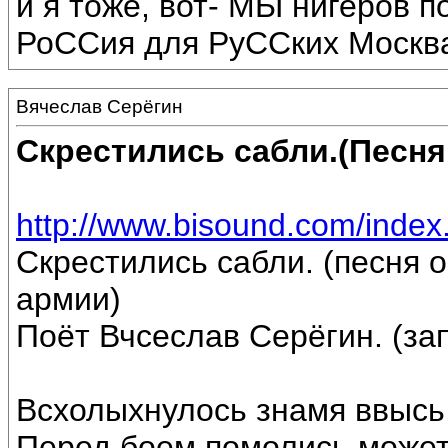
и я тоже, вот- МЫ нигеров
РоССия для РуССких Москва
Вячеслав Серёгин
Скрестились сабли.(Песня
http://www.bisound.com/inde
Скрестились сабли. (песня 
армии)
Поёт Вчсеслав Серёгин. (за
Всхолыхнулось знамя ввысь,
Перед боем,помолись,может