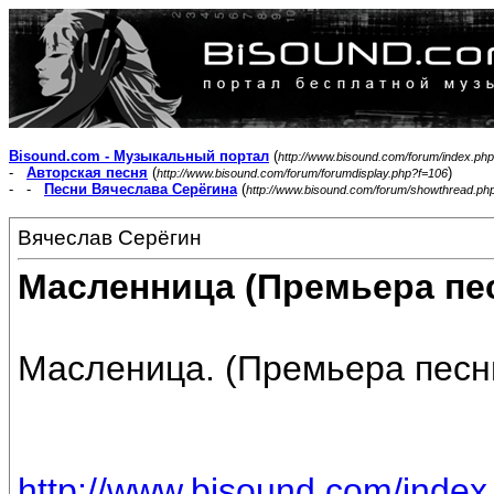
Bisound.com - Музыкальный портал
(
http://www.bisound.com/forum/index.php
-
Авторская песня
(
)
http://www.bisound.com/forum/forumdisplay.php?f=106
- -
Песни Вячеслава Серёгина
(
http://www.bisound.com/forum/showthread.ph
Вячеслав Серёгин
Масленница (Премьера пес
Масленица. (Премьера песни
http://www.bisound.com/inde