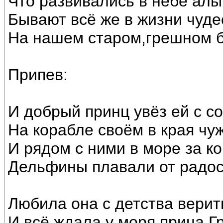
Что развивались в небе алы
Бывают всё же в жизни чуде
На нашем старом,грешном б
Припев:
И добрый принц увёз ей с со
На корабле своём в края чу
И рядом с ними в море за к
Дельфины плавали от радо
Любила она с детства верить
И всё ждала у моря прица Гр