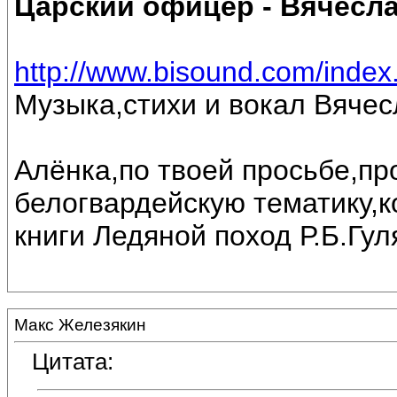
Царский офицер - Вячесл
http://www.bisound.com/inde
Музыка,стихи и вокал Вяче
Алёнка,по твоей просьбе,п
белогвардейскую тематику,к
книги Ледяной поход Р.Б.Гул
Макс Железякин
Цитата: