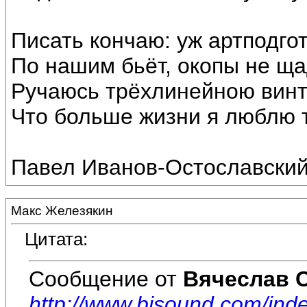
Писать кончаю: уж артподго
По нашим бьёт, окопы не ща
Ручаюсь трёхлинейною винт
Что больше жизни я люблю т
Павел Иванов-Остославски
Макс Железякин
Цитата:
Сообщение от
Вячеслав 
http://www.bisound.com/in