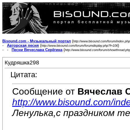
Bisound.com - Музыкальный портал
(
http://www.bisound.com/forum/index.php
-
Авторская песня
(
)
http://www.bisound.com/forum/forumdisplay.php?f=106
- -
Песни Вячеслава Серёгина
(
http://www.bisound.com/forum/showthread.ph
Кудряшка298
Цитата:
Сообщение от
Вячеслав 
http://www.bisound.com/in
Ленулька,с праздником те