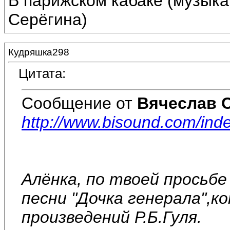
В парижском кабаке (музыка
Серёгина)
Кудряшка298
Цитата:
Сообщение от
Вячеслав 
http://www.bisound.com/in
Алёнка, по твоей просьб
песни "Дочка генерала",к
произведений Р.Б.Гуля.