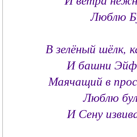
Люблю Бу
В зелёный шёлк, к
И башни Эйфе
Маячащий в прост
Люблю бу
И Сену извив