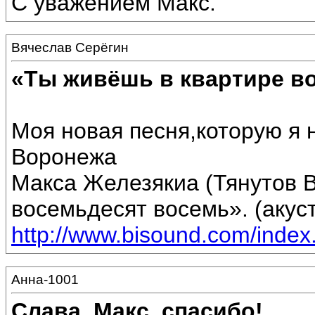
С уважением Макс.
Вячеслав Серёгин
«Ты живёшь в квартире в
Моя новая песня,которую я н
Воронежа
Макса Железякиа (Тянутов 
восемьдесят восемь». (акус
http://www.bisound.com/inde
Анна-1001
Слава, Макс, спасибо!