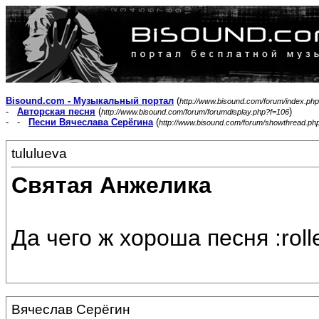
Bisound.com - Музыкальный портал
(
http://www.bisound.com/forum/index.php
-
Авторская песня
(
)
http://www.bisound.com/forum/forumdisplay.php?f=106
- -
Песни Вячеслава Серёгина
(
http://www.bisound.com/forum/showthread.ph
tululueva
Святая Анжелика
Да чего ж хороша песня :roll
Вячеслав Серёгин