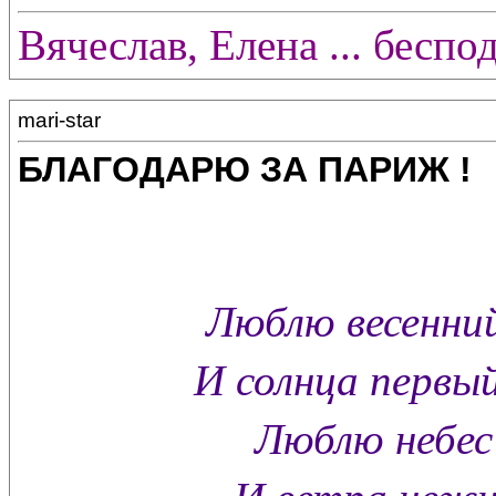
Вячеслав, Елена ... беспо
mari-star
БЛАГОДАРЮ ЗА ПАРИЖ !
Люблю весенний
И солнца первы
Люблю небес
И ветра нежно