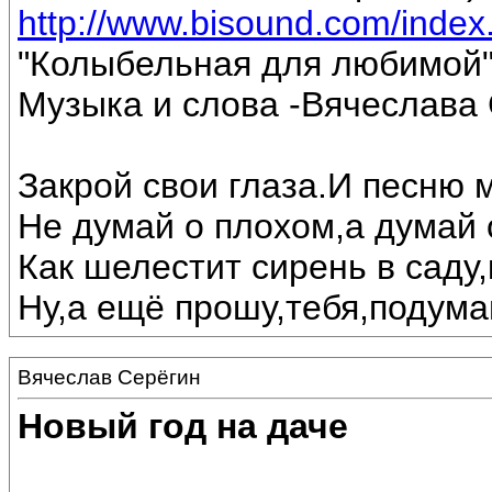
http://www.bisound.com/inde
"Колыбельная для любимой
Музыка и слова -Вячеслава 
Закрой свои глаза.И песню 
Не думай о плохом,а думай 
Как шелестит сирень в саду,
Ну,а ещё прошу,тебя,подумай
Вячеслав Серёгин
Новый год на даче