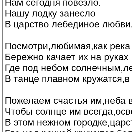
Нам сегодня повезло.
Нашу лодку занесло
В царство лебединое любви..
Посмотри,любимая,как река 
Бережно качает их на руках
Где под небом солнечным,л
В танце плавном кружатся,в
Пожелаем счастья им,неба в
Чтобы солнце им всегда,осв
В этом нежном городке,царс