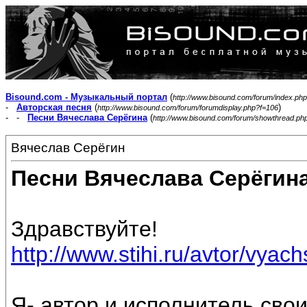
Bisound.com - Музыкальный портал
(
http://www.bisound.com/forum/index.php
-
Авторская песня
(
)
http://www.bisound.com/forum/forumdisplay.php?f=106
- -
Песни Вячеслава Серёгина
(
http://www.bisound.com/forum/showthread.ph
Вячеслав Серёгин
Песни Вячеслава Серёгин
Здравствуйте!
http://www.stihi.ru/avtor/vyac
Я- автор и исполнитель свои