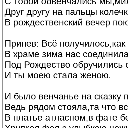
С тобой обвенчались мы,ми
Друг другу на пальцы колечк
В рождественский вечер по
Припев: Всё получилось,как
В храме зима нас соединила
Под Рождество обручились 
И ты моею стала женою.
И было венчанье на сказку 
Ведь рядом стояла,та что в
В платье атласном,в фате б