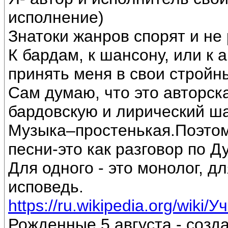
исполнение)
Знатоки жанров спорят и не 
К бардам, к шансону, или к 
принять меня в свои стройн
Сам думаю, что это авторск
бардовскую и лирический ш
Музыка–простенькая.Поэтом
песни-это как разговор по Д
Для одного - это монолог, дл
исповедь.
https://ru.wikipedia.org/wiki/
Рожденные 5 августа - созд