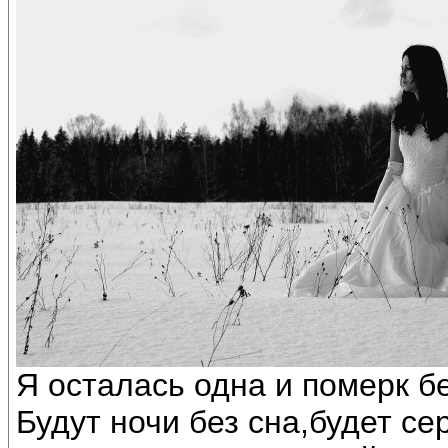
Я осталась одна и померк бе
Будут ночи без сна,будет се