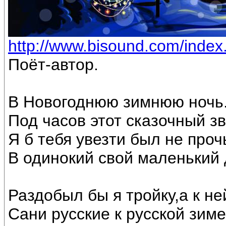
http://www.bisound.com/inde
Поёт-автор.
В Новогоднюю зимнюю ночь
Под часов этот сказочный з
Я б тебя увезти был не проч
В одинокий свой маленький 
Раздобыл бы я тройку,а к не
Сани русские к русской зиме