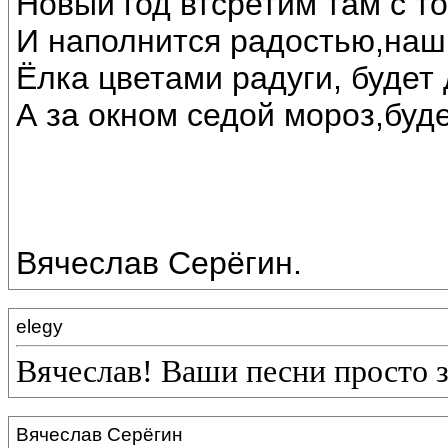
Новый год втсретим там с т
И наполнится радостью,наш
Ёлка цветами радуги, будет 
А за окном седой мороз,буде
Вячеслав Серёгин.
elegy
Вячеслав! Ваши песни просто 
Вячеслав Серёгин