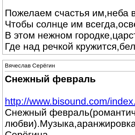
Пожелаем счастья им,неба в
Чтобы солнце им всегда,осв
В этом нежном городке,царс
Где над речкой кружится,бе
Вячеслав Серёгин
Снежный февраль
http://www.bisound.com/inde
Снежный февраль(романтич
любви).Музыка,аранжировка
Серёгина.