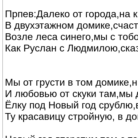
Прпев:Далеко от города,на 
В двухэтажном домике,счас
Возле леса синего,мы с тоб
Как Руслан с Людмилою,ска
Мы от грусти в том домике,н
И любовью от скуки там,мы 
Ёлку под Новый год срублю,
Ту красавицу стройную, в до