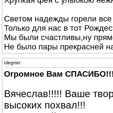
Хрупкая фея с улыбкою неж
Светом надежды горели все 
Только для нас в тот Рождес
Мы были счастливы,ну прямо
Не было пары прекрасней на
olegner
Огромное Вам СПАСИБО!!
Вячеслав!!!!! Ваше тв
высоких похвал!!!