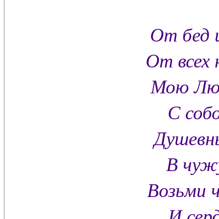
От бед 
От всех 
Мою Люб
С соб
Душевн
В чуж
Возьми 
И серд