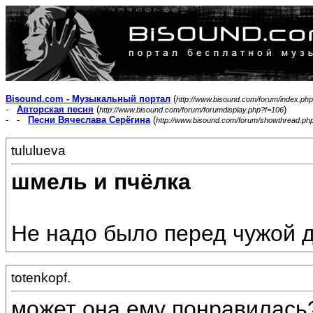
Bisound.com - Музыкальный портал
(
http://www.bisound.com/forum/index.php
-
Авторская песня
(
)
http://www.bisound.com/forum/forumdisplay.php?f=106
- -
Песни Вячеслава Серёгина
(
http://www.bisound.com/forum/showthread.ph
tululueva
шмель и пчёлка
Не надо было перед чужой 
totenkopf.
может она ему понравилась