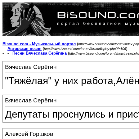
Bisound.com - Музыкальный портал
(
http://www.bisound.com/forum/index.php
-
Авторская песня
(
)
http://www.bisound.com/forum/forumdisplay.php?f=106
- -
Песни Вячеслава Серёгина
(
http://www.bisound.com/forum/showthread.ph
Вячеслав Серёгин
"Тяжёлая" у них работа,Алё
Вячеслав Серёгин
Депутаты проснулись и прис
Алексей Горшков