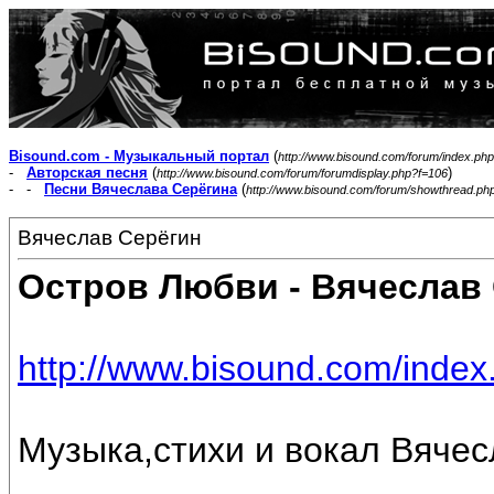
Bisound.com - Музыкальный портал
(
http://www.bisound.com/forum/index.php
-
Авторская песня
(
)
http://www.bisound.com/forum/forumdisplay.php?f=106
- -
Песни Вячеслава Серёгина
(
http://www.bisound.com/forum/showthread.ph
Вячеслав Серёгин
Остров Любви - Вячеслав
http://www.bisound.com/inde
Музыка,стихи и вокал Вяче