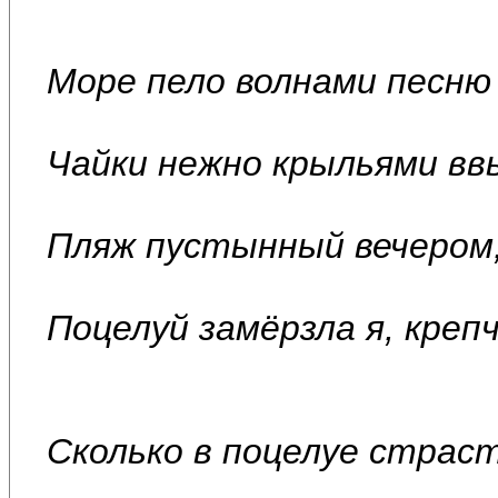
Море пело волнами песню 
Чайки нежно крыльями ввы
Пляж пустынный вечером,
Поцелуй замёрзла я, креп
Сколько в поцелуе страст