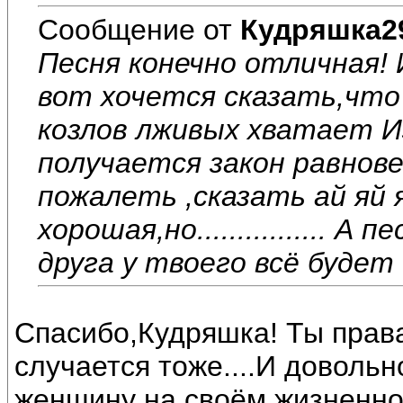
Сообщение от
Кудряшка2
Песня конечно отличная! И
вот хочется сказать,что
козлов лживых хватает И
получается закон равнов
пожалеть ,сказать ай яй я
хорошая,но................ А
друга у твоего всё будет
Спасибо,Кудряшка! Ты права
случается тоже....И довольн
женщину на своём жизненном