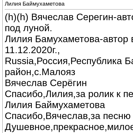
Лилия Баймухаметова
(h)(h) Вячеслав Серегин-ав
под луной.
Лилия Бамухаметова-автор в
11.12.2020г.,
Russia,Россия,Республика 
район,с.Малояз
Вячеслав Серёгин
Спасибо,Лилия,за ролик к пе
Лилия Баймухаметова
Спасибо,Вячеслав,за песню 
Душевное,прекрасное,милое