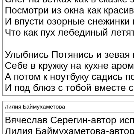
Посмотри из окна как краси
И впусти озорные снежинки 
Что как пух лебединый летят
Улыбнись Потянись и зевая
Себе в кружку на кухне аром
А потом к ноутбуку садись п
И под блюз с тобой вместе с
Лилия Баймухаметова
Вячеслав Серегин-автор ис
Лилия Баймухаметова-автор