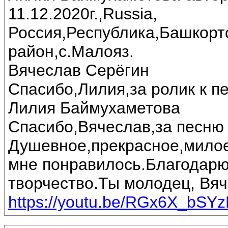
11.12.2020г.,Russia,
Россия,Республика,Башкорт
район,с.Малояз.
Вячеслав Серёгин
Спасибо,Лилия,за ролик к пе
Лилия Баймухаметова
Спасибо,Вячеслав,за песню 
Душевное,прекрасное,милое
мне понравилось.Благодарю
творчество.Ты молодец, Вяч
https://youtu.be/RGx6X_bSY