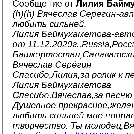
Сообщение от
Лилия Байм
(h)(h) Вячеслав Серегин-ав
любить сильней.
Лилия Баймухаметова-авто
от 11.12.2020г.,Russia,Рос
Башкортостан,Салаватский
Вячеслав Серёгин
Спасибо,Лилия,за ролик к п
Лилия Баймухаметова
Спасибо,Вячеслав,за песню 
Душевное,прекрасное,желан
любить сильней мне понрав
творчество. Ты молодец,Вя