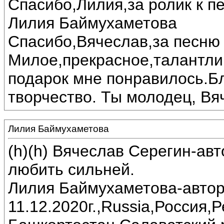
Спасибо,Лилия,за ролик к пе
Лилия Баймухаметова
Спасибо,Вячеслав,за песню 
Милое,прекрасное,талантли
подарок мне понравилось.Б
творчество. Ты молодец, Вя
Лилия Баймухаметова
(h)(h) Вячеслав Серегин-ав
любить сильней.
Лилия Баймухаметова-автор
11.12.2020г.,Russia,Россия,