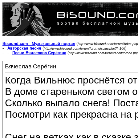
Bisound.com - Музыкальный портал
(
http://www.bisound.com/forum/index.php
-
Авторская песня
(
)
http://www.bisound.com/forum/forumdisplay.php?f=106
- -
Песни Вячеслава Серёгина
(
http://www.bisound.com/forum/showthread.ph
Вячеслав Серёгин
Когда Вильнюс проснётся от
В доме стареньком светом о
Сколько выпало снега! Пост
Посмотри как прекрасна на 
Снег на ветках как в сказке