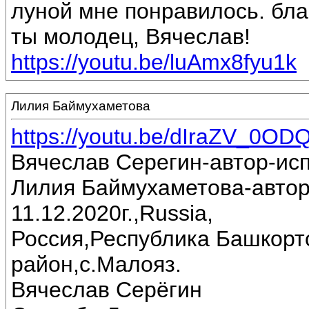
луной мне понравилось. бла
ты молодец, Вячеслав!
https://youtu.be/luAmx8fyu1k
Лилия Баймухаметова
https://youtu.be/dIraZV_0OD
Вячеслав Серегин-автор-ис
Лилия Баймухаметова-автор
11.12.2020г.,Russia,
Россия,Республика Башкорт
район,с.Малояз.
Вячеслав Серёгин