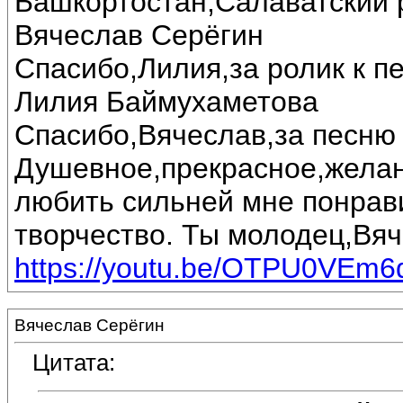
Башкортостан,Салаватский 
Вячеслав Серёгин
Спасибо,Лилия,за ролик к п
Лилия Баймухаметова
Спасибо,Вячеслав,за песню 
Душевное,прекрасное,желан
любить сильней мне понрав
творчество. Ты молодец,Вяч
https://youtu.be/OTPU0VEm6
Вячеслав Серёгин
Цитата: