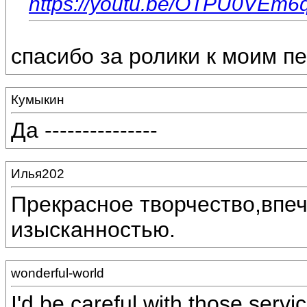
https://youtu.be/OTPU0VEm6
спасибо за ролики к моим п
Кумыкин
Да ---------------
Илья202
Прекрасное творчество,впеч
изысканностью.
wonderful-world
I'd be careful with those serv