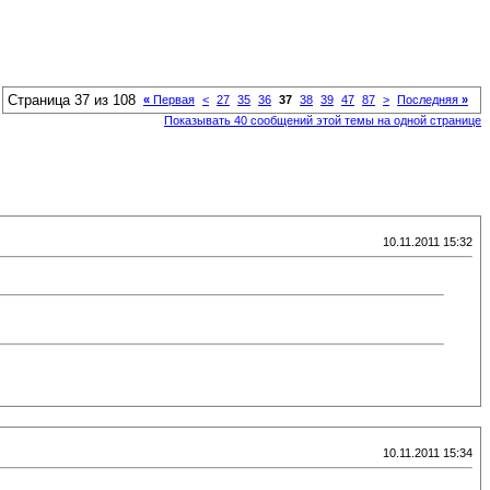
Страница 37 из 108
«
Первая
<
27
35
36
37
38
39
47
87
>
Последняя
»
Показывать 40 сообщений этой темы на одной странице
10.11.2011 15:32
10.11.2011 15:34