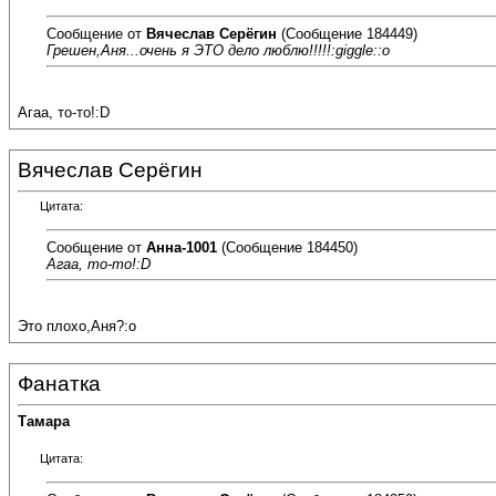
Сообщение от
Вячеслав Серёгин
(Сообщение 184449)
Грешен,Аня...очень я ЭТО дело люблю!!!!!:giggle::o
Агаа, то-то!:D
Вячеслав Серёгин
Цитата:
Сообщение от
Анна-1001
(Сообщение 184450)
Агаа, то-то!:D
Это плохо,Аня?:o
Фанатка
Тамара
Цитата: