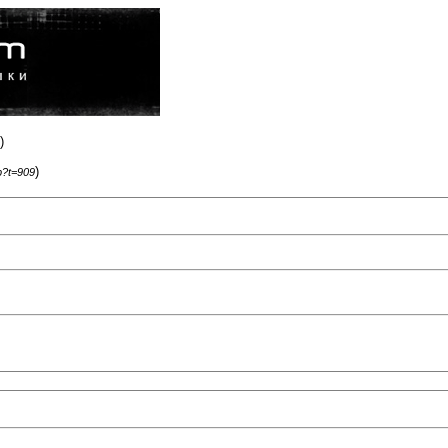
)
)
p?t=909