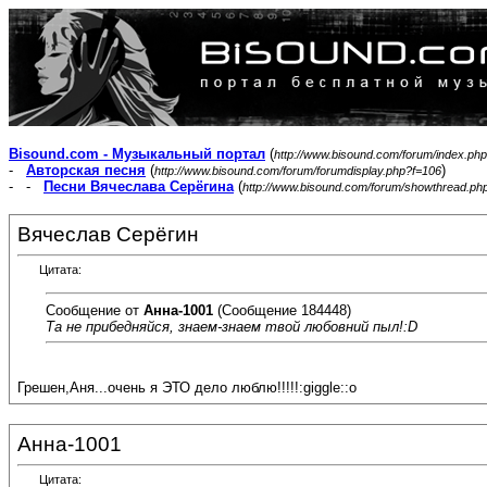
Bisound.com - Музыкальный портал
(
http://www.bisound.com/forum/index.php
-
Авторская песня
(
)
http://www.bisound.com/forum/forumdisplay.php?f=106
- -
Песни Вячеслава Серёгина
(
http://www.bisound.com/forum/showthread.ph
Вячеслав Серёгин
Цитата:
Сообщение от
Анна-1001
(Сообщение 184448)
Та не прибедняйся, знаем-знаем твой любовний пыл!:D
Грешен,Аня...очень я ЭТО дело люблю!!!!!:giggle::o
Анна-1001
Цитата: