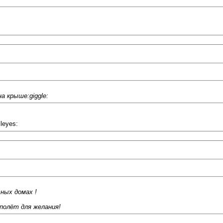
а крыше:giggle:
leyes:
ных домах !
полёт для желания!