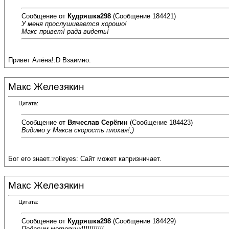
Сообщение от
Кудряшка298
(Сообщение 184421)
У меня прослушивается хорошо!
Макс привет! рада видеть!
Привет Алёна!:D Взаимно.
Макс Железякин
Цитата:
Сообщение от
Вячеслав Серёгин
(Сообщение 184423)
Видимо у Макса скорость плохая!;)
Бог его знает.:rolleyes: Сайт может капризничает.
Макс Железякин
Цитата:
Сообщение от
Кудряшка298
(Сообщение 184429)
Подарим моторчик!!!!!!!!!!!