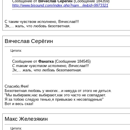
Сообщение от
Вячеслав Серёгин
(Сообщение 184359)
http://www.bisound.com/index.php?nam...ile&id=9973321
С таким чувством исполнено, Вячеслав!!!
Эх,... жаль, что любовь безответная.
Вячеслав Серёгин
Цитата:
Сообщение от
Фанатка
(Сообщение 184545)
С таким чувством исполнено, Вячеслав!!!
Эх,... жаль, что любовь безответная.
Спасибо,Фея!
Безответная любовь у многих...и никуда от этого не деться.
"Мы выбираем,нас выбирают,как это часто не совпадает.
Я за тобою следую тенью,я привыкаю к несовпаденью"
Вот и весь сказ!
Макс Железякин
Цитата: