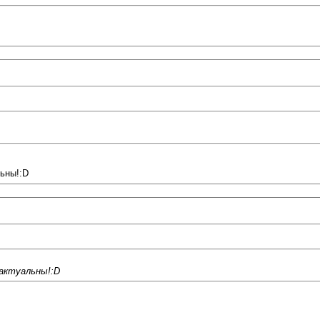
льны!:D
 актуальны!:D