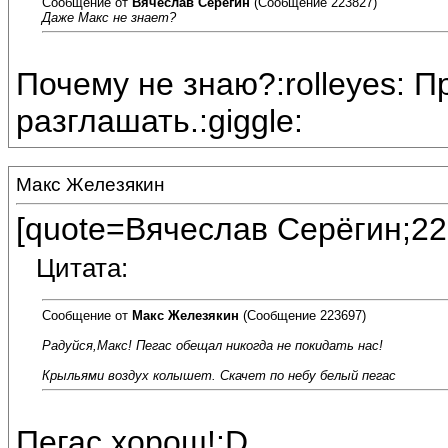
Сообщение от
Вячеслав Серёгин
(Сообщение 223827)
Даже Макс не знает?
Почему не знаю?:rolleyes: П
разглашать.:giggle:
Макс Железякин
[quote=Вячеслав Серёгин;22
Цитата:
Сообщение от
Макс Железякин
(Сообщение 223697)
Радуйся,Макс! Пегас обещал никогда не покидать нас!
Крыльями воздух колышет. Скачет по небу белый пегас
Пегас хорош!:D