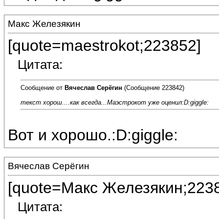
Макс Железякин
[quote=maestrokot;223852]
Цитата:
Сообщение от
Вячеслав Серёгин
(Сообщение 223842)
текст хорош....как всегда...Маэстрокот уже оценил:D:giggle:
Вот и хорошо.:D:giggle:
Вячеслав Серёгин
[quote=Макс Железякин;223
Цитата: