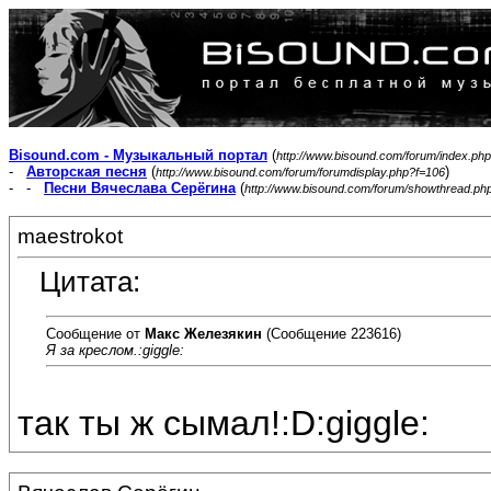
Bisound.com - Музыкальный портал
(
http://www.bisound.com/forum/index.php
-
Авторская песня
(
)
http://www.bisound.com/forum/forumdisplay.php?f=106
- -
Песни Вячеслава Серёгина
(
http://www.bisound.com/forum/showthread.ph
maestrokot
Цитата:
Сообщение от
Макс Железякин
(Сообщение 223616)
Я за креслом.:giggle:
так ты ж сымал!:D:giggle: