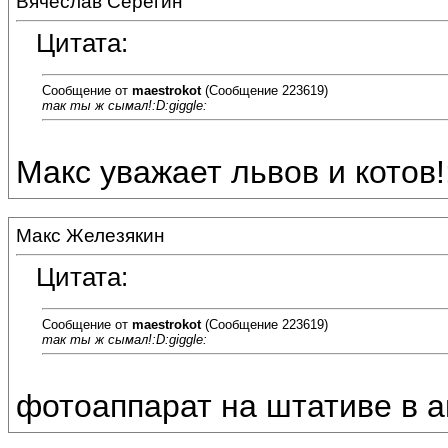
Вячеслав Серёгин
Цитата:
Сообщение от
maestrokot
(Сообщение 223619)
так ты ж сымал!:D:giggle:
Макс уважает львов и котов!
Макс Железякин
Цитата:
Сообщение от
maestrokot
(Сообщение 223619)
так ты ж сымал!:D:giggle:
фотоаппарат на штативе в ав