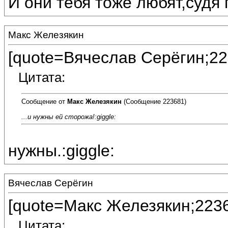
И они тебя тоже любят,судя 
Макс Железякин
[quote=Вячеслав Серёгин;22
Цитата:
Сообщение от
Макс Железякин
(Сообщение 223681)
...и нужны ей сторожа!:giggle:
нужны.:giggle:
Вячеслав Серёгин
[quote=Макс Железякин;223
Цитата: