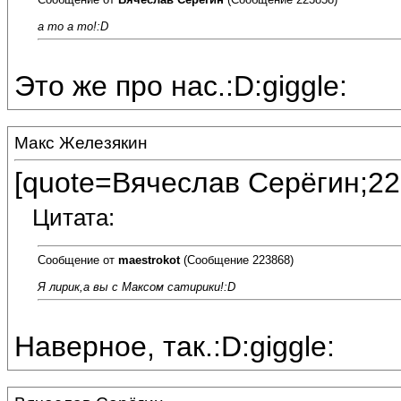
а то а то!:D
Это же про нас.:D:giggle:
Макс Железякин
[quote=Вячеслав Серёгин;22
Цитата:
Сообщение от
maestrokot
(Сообщение 223868)
Я лирик,а вы с Максом сатирики!:D
Наверное, так.:D:giggle: