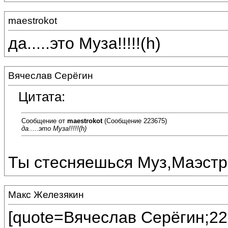
maestrokot
да.....это Муза!!!!!(h)
Вячеслав Серёгин
Цитата:
Сообщение от
maestrokot
(Сообщение 223675)
да.....это Муза!!!!!(h)
Ты стесняешься Муз,Маэстр
Макс Железякин
[quote=Вячеслав Серёгин;22