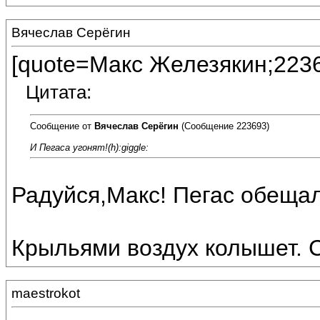
Вячеслав Серёгин
[quote=Макс Железякин;223
Цитата:
Сообщение от
Вячеслав Серёгин
(Сообщение 223693)
И Пегаса угонят!(h):giggle:
Радуйся,Макс! Пегас обещал
Крыльями воздух колышет. С
maestrokot