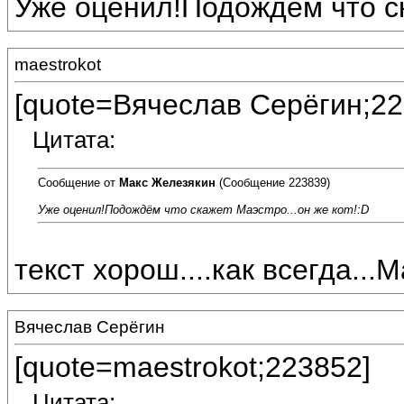
Уже оценил!Подождём что ск
maestrokot
[quote=Вячеслав Серёгин;22
Цитата:
Сообщение от
Макс Железякин
(Сообщение 223839)
Уже оценил!Подождём что скажет Маэстро...он же кот!:D
текст хорош....как всегда...
Вячеслав Серёгин
[quote=maestrokot;223852]
Цитата: