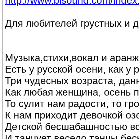
http://www.bisound.com/inde
Для любителей грустных и д
Музыка,стихи,вокал и аран
Есть у русской осени, как у
Три чудесных возраста, дан
Как любая женщина, осень 
То сулит нам радости, то гр
К нам приходит девочкой оз
Детской бесшабашностью все
И танцует весело танцы бес