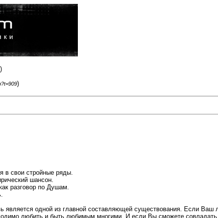
)
)
p?t=909
ня в свои стройные ряды.
ирический шансон.
как разговор по Душам.
.
овь является одной из главной составляющей существования. Если Ваш 
ходимо любить и быть любимым многими. И если Вы сможете совладать с