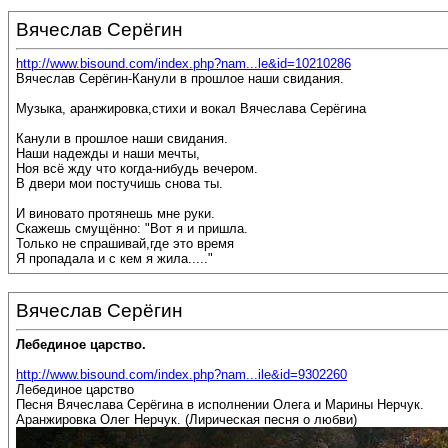
Вячеслав Серёгин
http://www.bisound.com/index.php?nam...le&id=10210286
Вячеслав Серёгин-Канули в прошлое наши свидания.
Музыка, аранжировка,стихи и вокал Вячеслава Серёгина
Канули в прошлое наши свидания.
Наши надежды и наши мечты,
Ноя всё жду что когда-нибудь вечером.
В двери мои постучишь снова ты.
И виновато протянешь мне руки.
Скажешь смущённо: "Вот я и пришла.
Только не спрашивай,где это время
Я пропадала и с кем я жила....."
Вячеслав Серёгин
Лебединое царство.
http://www.bisound.com/index.php?nam...ile&id=9302260
Лебединое царство
Песня Вячеслава Серёгина в исполнении Олега и Марины Нерчук.
Аранжировка Олег Нерчук. (Лирическая песня о любви)