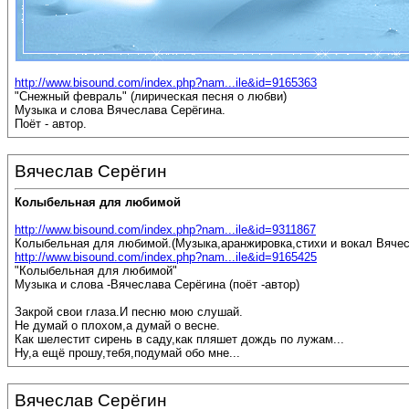
http://www.bisound.com/index.php?nam...ile&id=9165363
"Снежный февраль" (лирическая песня о любви)
Музыка и слова Вячеслава Серёгина.
Поёт - автор.
Вячеслав Серёгин
Колыбельная для любимой
http://www.bisound.com/index.php?nam...ile&id=9311867
Колыбельная для любимой.(Музыка,аранжировка,стихи и вокал Вячес
http://www.bisound.com/index.php?nam...ile&id=9165425
"Колыбельная для любимой"
Музыка и слова -Вячеслава Серёгина (поёт -автор)
Закрой свои глаза.И песню мою слушай.
Не думай о плохом,а думай о весне.
Как шелестит сирень в саду,как пляшет дождь по лужам...
Ну,а ещё прошу,тебя,подумай обо мне...
Вячеслав Серёгин