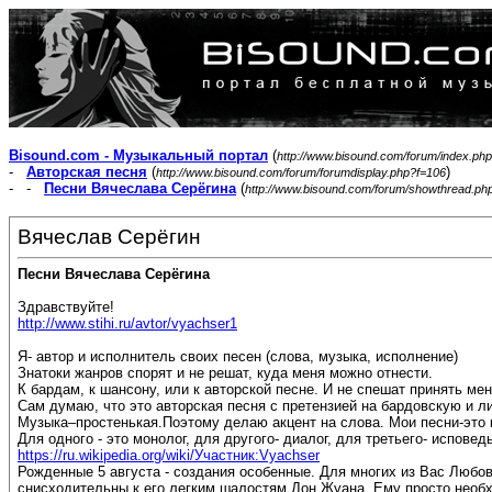
Bisound.com - Музыкальный портал
(
http://www.bisound.com/forum/index.php
-
Авторская песня
(
)
http://www.bisound.com/forum/forumdisplay.php?f=106
- -
Песни Вячеслава Серёгина
(
http://www.bisound.com/forum/showthread.ph
Вячеслав Серёгин
Песни Вячеслава Серёгина
Здравствуйте!
http://www.stihi.ru/avtor/vyachser1
Я- автор и исполнитель своих песен (слова, музыка, исполнение)
Знатоки жанров спорят и не решат, куда меня можно отнести.
К бардам, к шансону, или к авторской песне. И не спешат принять ме
Сам думаю, что это авторская песня с претензией на бардовскую и л
Музыка–простенькая.Поэтому делаю акцент на слова. Мои песни-это 
Для одного - это монолог, для другого- диалог, для третьего- исповедь
https://ru.wikipedia.org/wiki/Участник:Vyachser
Рожденные 5 августа - создания особенные. Для многих из Вас Люб
снисходительны к его легким шалостям Дон Жуана. Ему просто необ