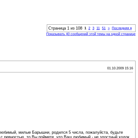
Страница 1 из 108
1
2
3
11
51
>
Последняя
»
Показывать 40 сообщений этой темы на одной странице
01.10.2009 15:16
любимый, милые Барышни, родился 5 числа, пожалуйста, будьте
 ревностью, то Вы поймете, что Ваш любимый - не злостный ходок,