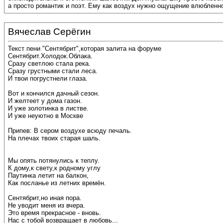
а просто романтик и поэт. Ему как воздух нужно ощущение влюбленно
Вячеслав Серёгин
Текст пени "Сентябрит",которая залита на форуме
Сентябрит.Холодок.Облака.
Сразу светлою стала река.
Сразу грустными стали леса.
И твои погрустнели глаза.
Вот и кончился дачный сезон.
И желтеет у дома газон.
И уже золотинка в листве.
И уже неуютно в Москве
Припев: В сером воздухе всюду печаль.
На плечах твоих старая шаль.
Мы опять потянулись к теплу.
К дому,к свету,к родному углу
Паутинка летит на балкон,
Как посланье из летних времён.
Сентябрит,но иная пора.
Не уводит меня из вчера.
Это время прекрасное - вновь.
Нас с тобой возвращает в любовь...