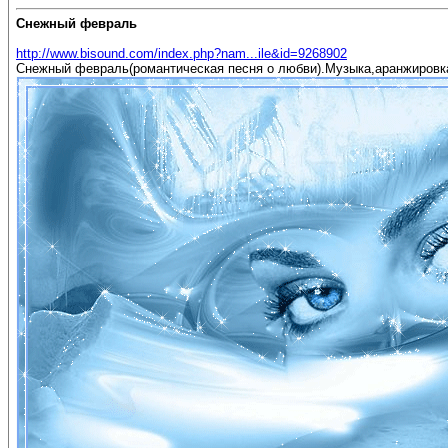
Снежный февраль
http://www.bisound.com/index.php?nam...ile&id=9268902
Снежный февраль(романтическая песня о любви).Музыка,аранжировка