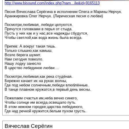
http://www.bisound.com/index.php?nam...ile&id=9165113
Песня Вячеслава Серёгина в исполнении Олега и Марины Нерчук.
Аранжировка Олег Нерчук. (Лирическая песня о любви)
Посмотри,любимая, лебеди целуются.
Прячутся головками в перья от стыда.
Пусть у них как и у нас,все надежды сбудутся,
Чтобы светлой,как вода жизнь была всегда.
Припев: А вокруг такая тишь.
Только слышно,как камыш.
Возле берега шумит.
Нам сегодня повезло.
Нашу лодку занесло
В царство лебединое любви....
Посмотри,любимая,как река студёная.
Бережно качает их на руках волны,
Где под небом солнечным,лебеди влюблённые.
В танце плавном кружатся,в первый день весны.
Пожелаем счастья им,неба вечно синего,
Чтобы солнце им всегда,освещало путь.
В этом нежном городке,царства лебединого,
Где над речкой кружится,белым пухом грусть.
Вячеслав Серёгин