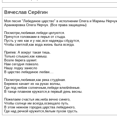
Вячеслав Серёгин
Моя песня "Лебединое царство" в исполнении Олега и Марины Нерчук
Аранжировка Олега Нерчук. (Все права защищены)
Посмотри,любимая.лебеди целуются.
Прячутся головками в перья от стыда.
Пусть у них как и у нас,все надежды сбудутся,
Чтобы светлой,как вода жизнь была всегда.
Припев: А вокруг такая тишь.
Только слышно,как камыш.
Возле берега шумит.
Нам сегодня повезло.
Нашу лодку занесло
В царство лебединое любви....
Посмотри,любимая,как река студёная.
Бережно качает их на руках волны,
Где под небом солнечным,лебеди влюблённые.
В танце плавном кружатся,в первый день весны.
Пожелаем счастья им,неба вечно синего,
Чтобы солнце им всегда,освещало путь.
В этом нежном городке,царства лебединого,
Где над речкой кружится,белым пухом грусть.