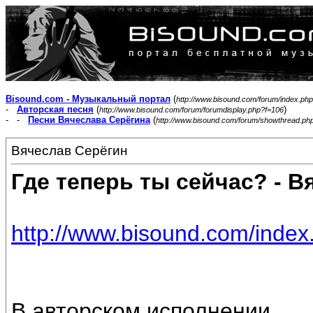
Bisound.com - Музыкальный портал
(
http://www.bisound.com/forum/index.php
-
Авторская песня
(
)
http://www.bisound.com/forum/forumdisplay.php?f=106
- -
Песни Вячеслава Серёгина
(
http://www.bisound.com/forum/showthread.ph
Вячеслав Серёгин
Где теперь ты сейчас? - В
http://www.bisound.com/inde
В авторском исполнении.