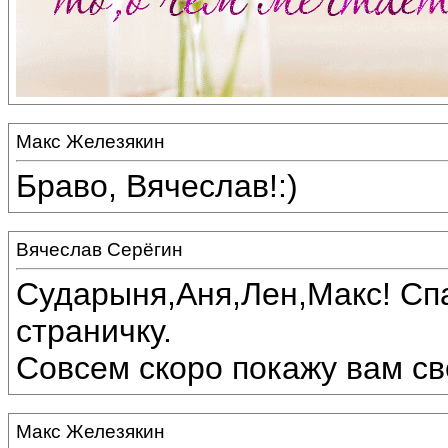
Макс Железякин
Браво, Вячеслав!:)
Вячеслав Серёгин
Сударыня,Аня,Лен,Макс! Спа
страничку.
Совсем скоро покажу вам сво
Макс Железякин