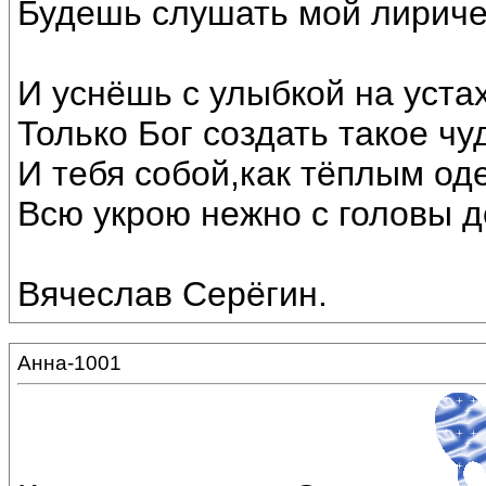
Будешь слушать мой лириче
И уснёшь с улыбкой на устах
Только Бог создать такое чу
И тебя собой,как тёплым од
Всю укрою нежно с головы до
Вячеслав Серёгин.
Анна-1001