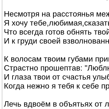
Несмотря на расстоянья ме
Я хочу тебе,любимая,сказат
Что всегда готов обнять тво
И к груди своей взволнован
К волосам твоим губами при
Страстно прошептав: "Люблю
И глаза твои от счастья улы
Когда нежно я тебя к себе п
Лечь вдвоём в объятьях от 