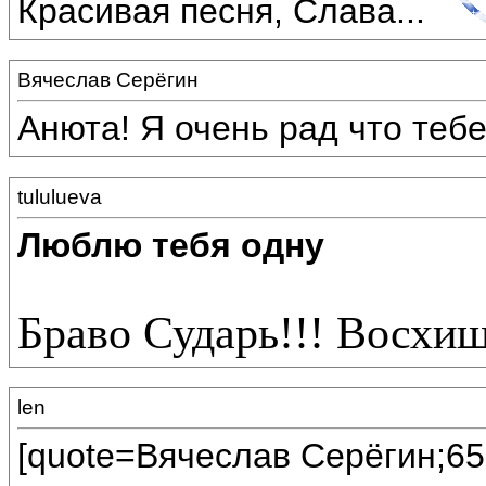
Красивая песня, Слава...
Вячеслав Серёгин
Анюта! Я очень рад что теб
tululueva
Люблю тебя одну
Браво Сударь!!! Восхи
len
[quote=Вячеслав Серёгин;65