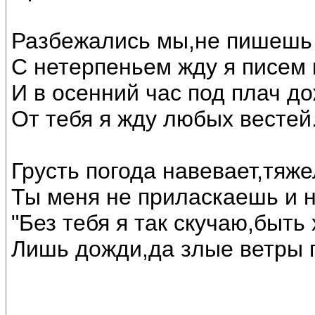
Разбежались мы,не пишешь 
С нетерпеньем жду я писем
И в осенний час под плач до
От тебя я жду любых вестей
Грусть погода навевает,тяж
Ты меня не приласкаешь и 
"Без тебя я так скучаю,быть 
Лишь дожди,да злые ветры г