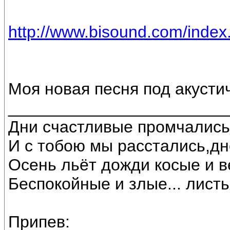
http://www.bisound.com/inde
Моя новая песня под акустич
________________________
Дни счастливые промчались
И с тобою мы расстались,д
Осень льёт дожди косые и в
Беспокойные и злые... листь
Припев: