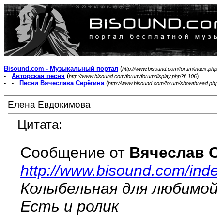
Bisound.com - Музыкальный портал
(
http://www.bisound.com/forum/index.php
-
Авторская песня
(
)
http://www.bisound.com/forum/forumdisplay.php?f=106
- -
Песни Вячеслава Серёгина
(
http://www.bisound.com/forum/showthread.ph
Елена Евдокимова
Цитата:
Сообщение от
Вячеслав 
http://www.bisound.com/ind
Колыбельная для любимой
Есть и ролик