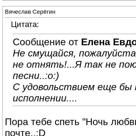
Вячеслав Серёгин
Цитата:
Сообщение от
Елена Евд
Не смущайся, пожалуйста
не отнять!...Я так не по
песни..:o:)
С удовольствием еще бы 
исполнении....
Пора тебе спеть "Ночь люб
почте..:D