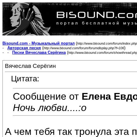
Bisound.com - Музыкальный портал
(
http://www.bisound.com/forum/index.php
-
Авторская песня
(
)
http://www.bisound.com/forum/forumdisplay.php?f=106
- -
Песни Вячеслава Серёгина
(
http://www.bisound.com/forum/showthread.ph
Вячеслав Серёгин
Цитата:
Сообщение от
Елена Евд
Ночь любви....:o
А чем тебя так тронула эта 