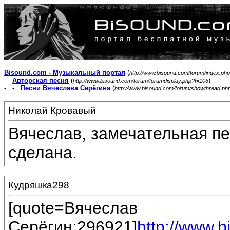
Bisound.com - Музыкальный портал
(
http://www.bisound.com/forum/index.php
-
Авторская песня
(
)
http://www.bisound.com/forum/forumdisplay.php?f=106
- -
Песни Вячеслава Серёгина
(
http://www.bisound.com/forum/showthread.ph
Николай Кровавый
Вячеслав, замечательная п
сделана.
Кудряшка298
[quote=Вячеслав
Серёгин;296921]
http://www.