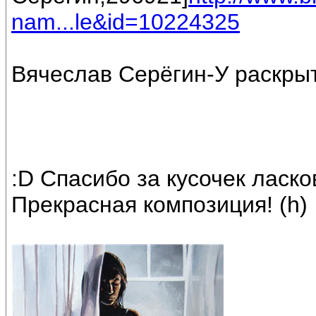
nam...le&id=10224325
Вячеслав Серёгин-У раскрыт
:D Спасибо за кусочек ласк
Прекрасная композиция! (h)