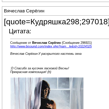
Вячеслав Серёгин
[quote=Кудряшка298;297018
Цитата:
Сообщение от
Вячеслав Серёгин
(Сообщение 296921)
http://www.bisound.com/index.php?nam...le&id=10224325
Вячеслав Серёгин-У раскрытого настежь окна
:D Спасибо за кусочек ласковой Весны!
Прекрасная композиция! (h)