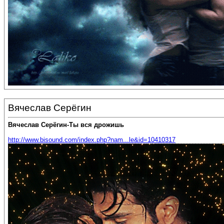
Вячеслав Серёгин
Вячеслав Серёгин-Ты вся дрожишь
http://www.bisound.com/index.php?nam...le&id=10410317