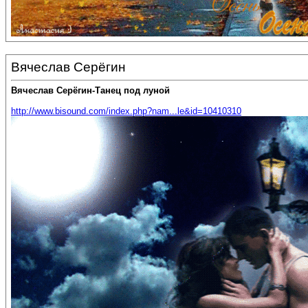
Вячеслав Серёгин
Вячеслав Серёгин-Танец под луной
http://www.bisound.com/index.php?nam...le&id=10410310