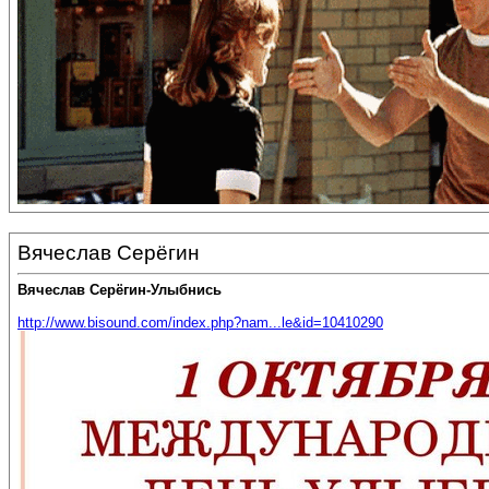
Вячеслав Серёгин
Вячеслав Серёгин-Улыбнись
http://www.bisound.com/index.php?nam...le&id=10410290