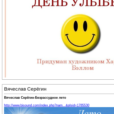
Вячеслав Серёгин
Вячеслав Серёгин-Безрассудное лето
http://www.bisound.com/index.php?nam...&plsid=1785530