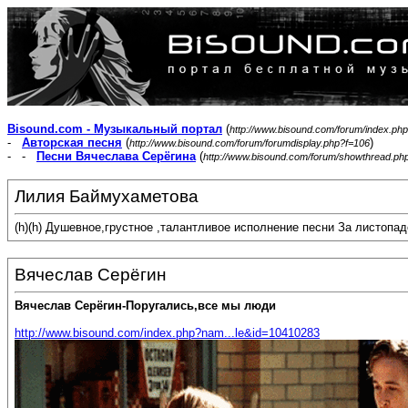
Bisound.com - Музыкальный портал
(
http://www.bisound.com/forum/index.php
-
Авторская песня
(
)
http://www.bisound.com/forum/forumdisplay.php?f=106
- -
Песни Вячеслава Серёгина
(
http://www.bisound.com/forum/showthread.ph
Лилия Баймухаметова
(h)(h) Душевное,грустное ,талантливое исполнение песни За листопа
Вячеслав Серёгин
Вячеслав Серёгин-Поругались,все мы люди
http://www.bisound.com/index.php?nam...le&id=10410283