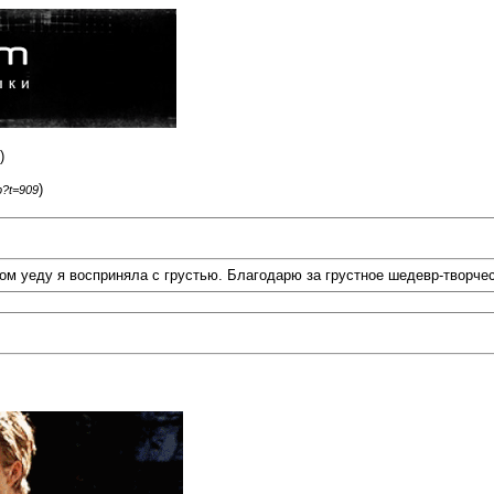
)
)
p?t=909
дом уеду я восприняла с грустью. Благодарю за грустное шедевр-творче