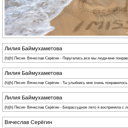
Лилия Баймухаметова
(h)(h) Песня- Вячеслав Серёгин - Поругались,все мы люди-мне понра
Лилия Баймухаметова
(h)(h) Песня- Вячеслав Серёгин - Ты улыбнись мне очень понравилос
Лилия Баймухаметова
(h)(h) Песня- Вячеслав Серёгин - Безрассудное лето я восприняла с
Вячеслав Серёгин